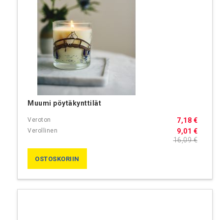
Muumi pöytäkynttilät
7,18 €
9,01 €
16,09 €
OSTOSKORIIN