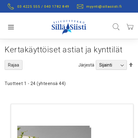
Skip
03 4225 555 / 040 1782 849
myynti@sillasiisti.fi
to
Content
Hae
Ostos
Toggle Nav
Kertakäyttöiset astiat ja kynttilät
Se
Järjestä
Rajaa
De
Di
Tuotteet
1
-
24
(yhteensä
44
)