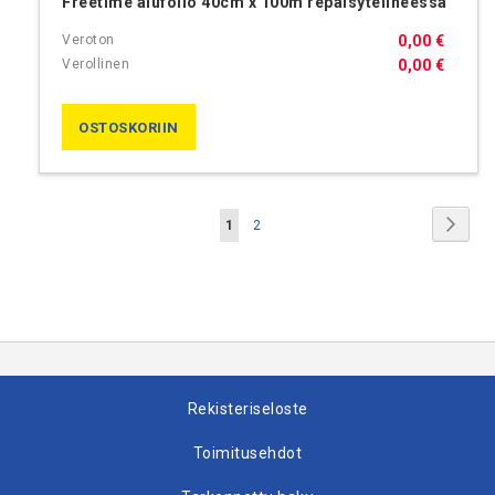
Freetime alufolio 40cm x 100m repäisytelineessä
0,00 €
0,00 €
OSTOSKORIIN
Sivu
Sivu
Jatk
You're
Sivu
1
2
currently
reading
page
Rekisteriseloste
Toimitusehdot