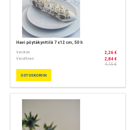
Havi pöytäkynttilä 7 x12 cm, 50 h
2,26 €
2,84 €
4,15 €
OSTOSKORIIN