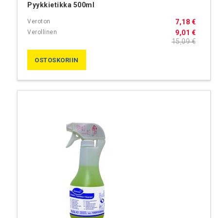
Pyykkietikka 500ml
7,18 €
9,01 €
15,09 €
OSTOSKORIIN