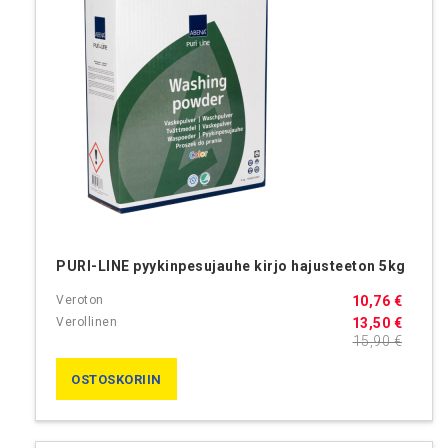
PURI-LINE pyykinpesujauhe kirjo hajusteeton 5kg
10,76 €
13,50 €
15,90 €
OSTOSKORIIN