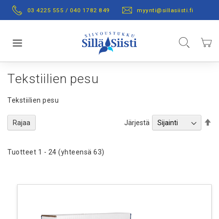
Skip
03 4225 555 / 040 1782 849
myynti@sillasiisti.fi
to
Content
Hae
Ostos
Toggle Nav
Tekstiilien pesu
Tekstiilien pesu
Se
Järjestä
Rajaa
De
Di
Tuotteet
1
-
24
(yhteensä
63
)