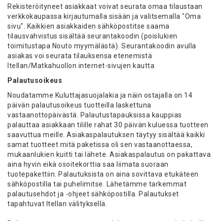
Rekisteröityneet asiakkaat voivat seurata omaa tilaustaan
verkkokaupassa kirjautumalla sisään ja valitsemalla "Oma
sivu". Kaikkien asiakkaiden sähköpostitse saama
tilausvahvistus sisältää seurantakoodin (poislukien
toimitustapa Nouto myymälästä). Seurantakoodin avulla
asiakas voi seurata tilauksensa etenemistä
Itellan/Matkahuollon internet-sivujen kautta
Palautusoikeus
Noudatamme Kuluttajasuojalakia ja näin ostajalla on 14
päivän palautusoikeus tuotteilla laskettuna
vastaanottopäivästä. Palautustapauksissa kauppias
palauttaa asiakkaan tilille rahat 30 päivän kuluessa tuotteen
saavuttua meille. Asiakaspalautuksen täytyy sisältää kaikki
samat tuotteet mitä paketissa oli sen vastaanottaessa,
mukaanlukien kuitti tai lähete. Asiakaspalautus on pakattava
aina hyvin eikä osoitekorttia saa liimata suoraan
tuotepakettiin. Palautuksista on aina sovittava etukäteen
sähköpostilla tai puhelimitse. Lähetämme tarkemmat
palautusehdot ja -ohjeet sähköpostilla. Palautukset
tapahtuvat Itellan välityksellä.