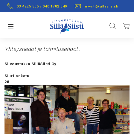
Skip
03 4225 555 / 040 1782 849
myynti@sillasiisti.fi
to
Content
Hae
Ostos
Toggle Nav
Yhteystiedot
ja toimitusehdot
:
Siivoustukku SilläSiisti Oy
Siurilankatu
28