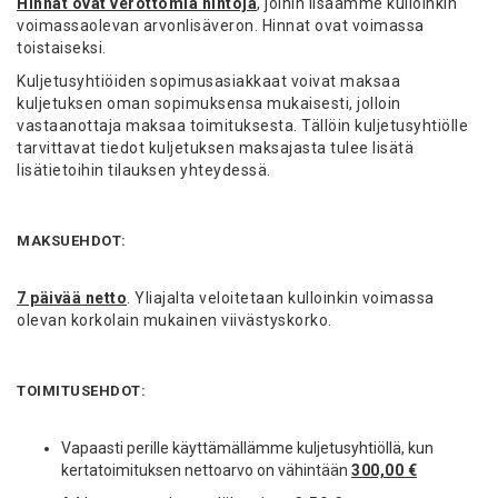
Hinnat ovat verottomia hintoja
, joihin lisäämme kulloinkin
voimassaolevan arvonlisäveron. Hinnat ovat voimassa
toistaiseksi.
Kuljetusyhtiöiden sopimusasiakkaat voivat maksaa
kuljetuksen oman sopimuksensa mukaisesti, jolloin
vastaanottaja maksaa toimituksesta. Tällöin kuljetusyhtiölle
tarvittavat tiedot kuljetuksen maksajasta tulee lisätä
lisätietoihin tilauksen yhteydessä.
MAKSUEHDOT:
7 päivää netto
. Yliajalta veloitetaan kulloinkin voimassa
olevan korkolain mukainen viivästyskorko.
TOIMITUSEHDOT:
Vapaasti perille käyttämällämme kuljetusyhtiöllä, kun
kertatoimituksen nettoarvo on vähintään
300,00 €