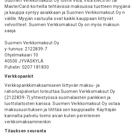
Suomen Verkkomaksut Oy toimii Visa, Visa Electron tai
MasterCard-korteilla tehtävissä maksuissa tuotteen myyjänä
ja kauppa syntyy asiakkaan ja Suomen Verkkomaksut Oy:n
välille. Myyjän vastuulla ovat kaikki kauppaan liittyvät
velvoitteet. Suomen Verkkomaksut Oy on myös maksun
saaja.
Suomen Verkkomaksut Oy
y-tunnus: 2122839-7
Ohjelmakaari 10
40500 JYVÄSKYLÄ
Puhelin: 0207 181830
Verkkopankit
Verkkopankkimaksamiseen liittyvän maksu- ja
rahoituspalvelun toteuttaa Suomen Verkkomaksut Oy
(2122839-7) yhteistyössä suomalaisten pankkien ja
luottolaitosten kanssa. Suomen Verkkomaksut Oy ostaa
maksusuorituksen ja tilittää sen kauppiaalle. Käyttäjän
kannalta palvelu toimii aivan kuten perinteinen
verkkomaksaminenkin.
Tilauksen seuranta