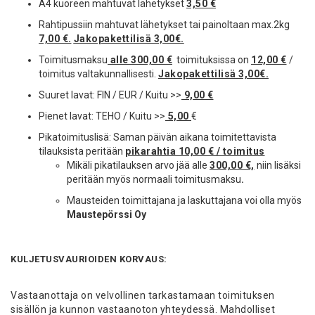
A4 kuoreen mahtuvat lähetykset
3,50 €
Rahtipussiin mahtuvat lähetykset tai painoltaan max.2kg
7,00 €.
Jakopakettilisä 3,00€.
Toimitusmaksu
alle 300,00 €
toimituksissa on
12,00 €
/
toimitus valtakunnallisesti.
Jakopakettilisä 3,00€.
Suuret lavat: FIN / EUR / Kuitu >>
9,00 €
Pienet lavat: TEHO / Kuitu >>
5,00
€
Pikatoimituslisä: Saman päivän aikana toimitettavista
tilauksista peritään
pikarahtia 10,00 € / toimitus
Mikäli pikatilauksen arvo jää alle
300,00 €,
niin lisäksi
peritään myös normaali toimitusmaksu
.
Mausteiden toimittajana ja laskuttajana voi olla myös
Maustepörssi Oy
KULJETUSVAURIOIDEN KORVAUS:
Vastaanottaja on velvollinen tarkastamaan toimituksen
sisällön ja kunnon vastaanoton yhteydessä. Mahdolliset