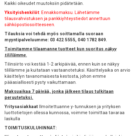
Kaikki oikeudet muutoksiin pidätetään.
Yksityishenkilöt
: Ennakkomaksu. Lähetämme
tilausvahvistuksen ja pankkiyhteystiedot annettuun
sähköpostiosoitteeseen.
Tilauksia voi tehdä myös soittamalla suoraan
myyntipalveluumme: 03 422 5555, 040 1782 849.
Toimitamme tilaamanne tuotteet kun suoritus
näkyy
tilillämme
.
Tilinsiirto voi kestää 1-2 arkipäivää, ennen kuin se näkyy
tilillämme ja kuitataan vastaanotetuksi. Käsittelyaika on arvio
käsittelyn tavanomaisesta kestosta, johon emme
pääasiallisesti pysty vaikuttamaan.
Maksuaikaa 7 päivää, jonka jälkeen tilaus tulkitaan
peruutetuksi.
Yritysasiakkaat
Ilmoitettuanne y-tunnuksen ja yrityksen
luottotietojen ollessa kunnossa, voimme toimittaa tavaraa
laskulla
TOIMITUSKULUHINNAT: