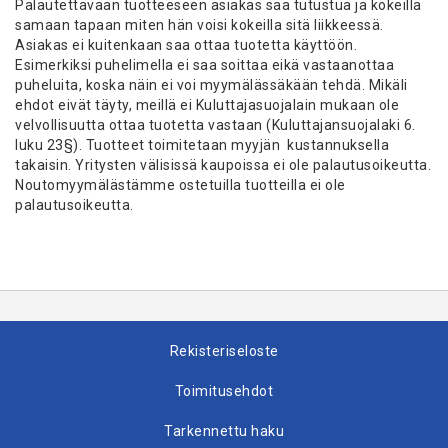
Palautettavaan tuotteeseen asiakas saa tutustua ja kokeilla
samaan tapaan miten hän voisi kokeilla sitä liikkeessä.
Asiakas ei kuitenkaan saa ottaa tuotetta käyttöön.
Esimerkiksi puhelimella ei saa soittaa eikä vastaanottaa
puheluita, koska näin ei voi myymälässäkään tehdä. Mikäli
ehdot eivät täyty, meillä ei Kuluttajasuojalain mukaan ole
velvollisuutta ottaa tuotetta vastaan (Kuluttajansuojalaki 6.
luku 23§). Tuotteet toimitetaan myyjän kustannuksella
takaisin. Yritysten välisissä kaupoissa ei ole palautusoikeutta.
Noutomyymälästämme ostetuilla tuotteilla ei ole
palautusoikeutta.
Rekisteriseloste
Toimitusehdot
Tarkennettu haku