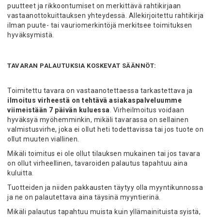
puutteet ja rikkoontumiset on merkittävä rahtikirjaan
vastaanottokuittauksen yhteydessä. Allekirjoitettu rahtikirja
ilman puute- tai vauriomerkintöjä merkitsee toimituksen
hyväksymistä.
TAVARAN PALAUTUKSIA KOSKEVAT SÄÄNNÖT:
Toimitettu tavara on vastaanotettaessa tarkastettava ja
ilmoitus virheestä on tehtävä asiakaspalveluumme
viimeistään 7 päivän kuluessa
. Virheilmoitus voidaan
hyväksyä myöhemminkin, mikäli tavarassa on sellainen
valmistusvirhe, joka ei ollut heti todettavissa tai jos tuote on
ollut muuten viallinen.
Mikäli toimitus ei ole ollut tilauksen mukainen tai jos tavara
on ollut virheellinen, tavaroiden palautus tapahtuu aina
kuluitta.
Tuotteiden ja niiden pakkausten täytyy olla myyntikunnossa
ja ne on palautettava aina täysinä myyntierinä.
Mikäli palautus tapahtuu muista kuin yllämainituista syistä,