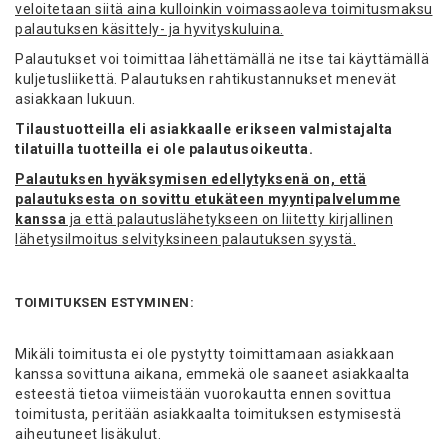
veloitetaan siitä aina kulloinkin voimassaoleva toimitusmaksu
palautuksen käsittely- ja hyvityskuluina.
Palautukset voi toimittaa lähettämällä ne itse tai käyttämällä
kuljetusliikettä. Palautuksen rahtikustannukset menevät
asiakkaan lukuun.
Tilaustuotteilla eli asiakkaalle erikseen valmistajalta
tilatuilla tuotteilla ei ole palautusoikeutta.
Palautuksen hyväksymisen edellytyksenä on, että
palautuksesta on sovittu etukäteen myyntipalvelumme
kanssa
ja että palautuslähetykseen on liitetty kirjallinen
lähetysilmoitus selvityksineen palautuksen syystä.
TOIMITUKSEN ESTYMINEN:
Mikäli toimitusta ei ole pystytty toimittamaan asiakkaan
kanssa sovittuna aikana, emmekä ole saaneet asiakkaalta
esteestä tietoa viimeistään vuorokautta ennen sovittua
toimitusta, peritään asiakkaalta toimituksen estymisestä
aiheutuneet lisäkulut.