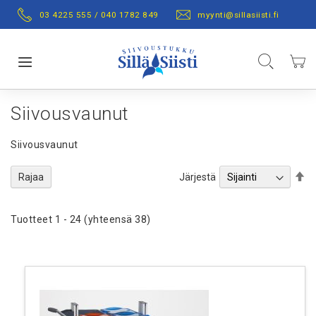
Skip
03 4225 555 / 040 1782 849
myynti@sillasiisti.fi
to
Content
Hae
Ostos
Toggle Nav
Siivousvaunut
Siivousvaunut
Se
Järjestä
Rajaa
De
Di
Tuotteet
1
-
24
(yhteensä
38
)