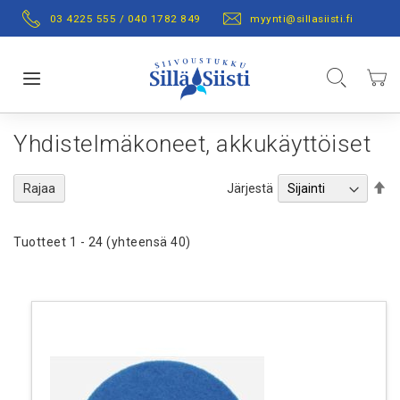
Skip
03 4225 555 / 040 1782 849
myynti@sillasiisti.fi
to
Content
Hae
Ostos
Toggle Nav
Yhdistelmäkoneet, akkukäyttöiset
Se
Järjestä
Rajaa
De
Di
Tuotteet
1
-
24
(yhteensä
40
)