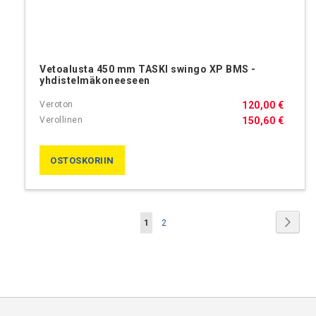
Vetoalusta 450 mm TASKI swingo XP BMS -
yhdistelmäkoneeseen
120,00 €
150,60 €
OSTOSKORIIN
Sivu
Sivu
Jatk
You're
Sivu
1
2
currently
reading
page