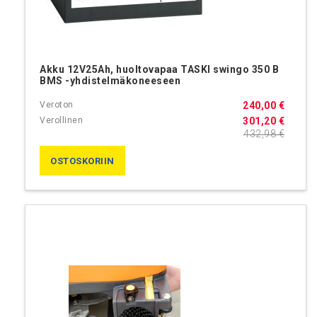
Akku 12V25Ah, huoltovapaa TASKI swingo 350 B
BMS -yhdistelmäkoneeseen
240,00 €
301,20 €
432,98 €
OSTOSKORIIN