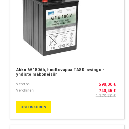
Akku 6V180Ah, huoltovapaa TASKI swingo -
yhdistelmäkoneisiin
590,00 €
740,45 €
1 179,70 €
OSTOSKORIIN