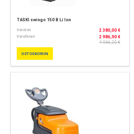
TASKI swingo 150 B Li Ion
2 380,00 €
2 986,90 €
4 066,20 €
OSTOSKORIIN