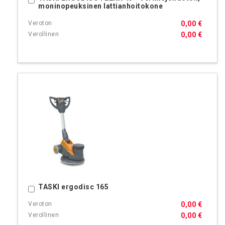
moninopeuksinen lattianhoitokone
0,00 €
0,00 €
TASKI ergodisc 165
Ostoskoriin
0,00 €
0,00 €