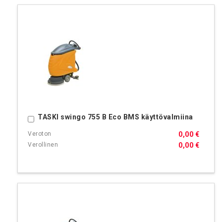
TASKI swingo 755 B Eco BMS käyttövalmiina
Ostoskoriin
0,00 €
0,00 €