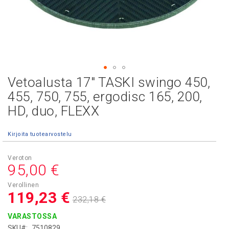
Vetoalusta 17" TASKI swingo 450,
Skip
to
455, 750, 755, ergodisc 165, 200,
the
HD, duo, FLEXX
beginning
of
the
Kirjoita tuotearvostelu
images
gallery
Asiakashinta
95,00 €
119,23 €
232,18 €
VARASTOSSA
SKU
7510829