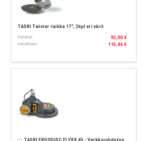
TASKI Twister-laikka 17", 2kpl eri värit
92,00 €
115,46 €
TASKI ERGODISC FLEXX 43 - Verkkojohdoton,
Ostoskoriin