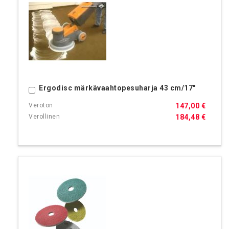
Ergodisc märkävaahtopesuharja 43 cm/17"
Ostoskoriin
147,00 €
184,48 €