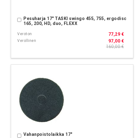
Pesuharja 17" TASKI swingo 455, 755, ergodisc
Ostoskoriin
165, 200, HD, duo, FLEXX
77,29 €
97,00 €
160,00 €
Vahanpoistolaikka 17"
Ostoskoriin