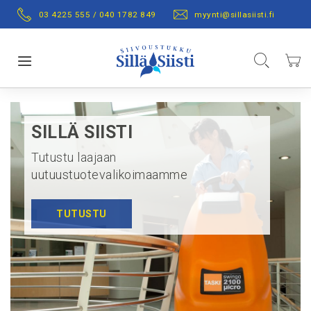
Skip
03 4225 555 / 040 1782 849
myynti@sillasiisti.fi
to
Content
Hae
Ostos
Toggle Nav
SILLÄ SIISTI
Tutustu laajaan
uutuustuotevalikoimaamme
TUTUSTU