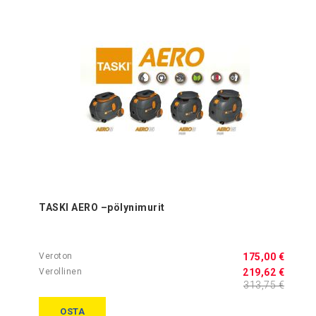
TASKI AERO –pölynimurit
175,00 €
219,62 €
313,75 €
OSTA