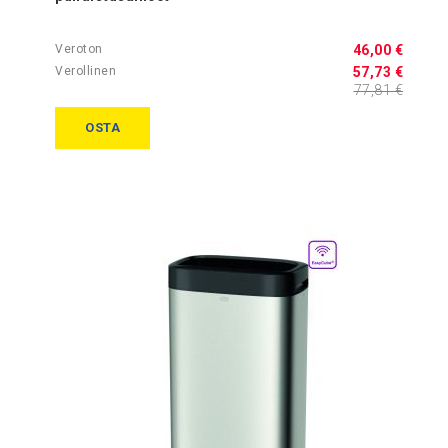
46,00 €
57,73 €
77,81 €
OSTA