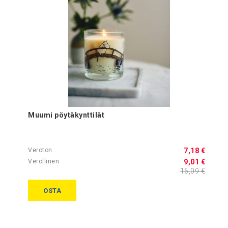
Muumi pöytäkynttilät
7,18 €
9,01 €
16,09 €
OSTA