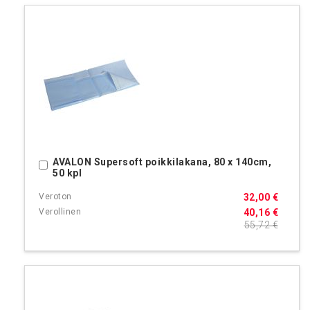
AVALON Supersoft poikkilakana, 80 x 140cm,
Ostoskoriin
50 kpl
32,00 €
40,16 €
55,72 €