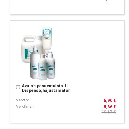
Avalon pesuemulsio 1L
Ostoskoriin
Dispenso,hajustamaton
6,90 €
8,66 €
10,67 €