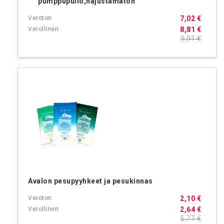
pumppupullo,hajustamaton
7,02 €
8,81 €
9,91 €
Avalon pesupyyhkeet ja pesukinnas
2,10 €
2,64 €
5,77 €