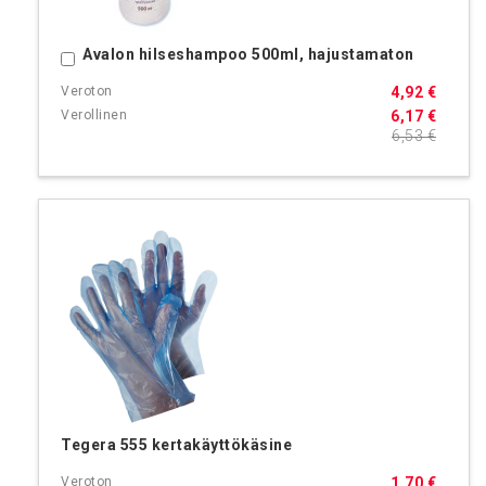
Avalon hilseshampoo 500ml, hajustamaton
Ostoskoriin
4,92 €
6,17 €
6,53 €
Tegera 555 kertakäyttökäsine
1,70 €