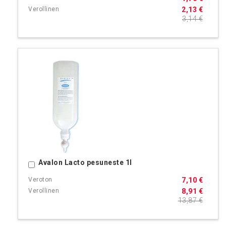
2,13 €
3,14 €
Avalon Lacto pesuneste 1l
Ostoskoriin
7,10 €
8,91 €
13,87 €