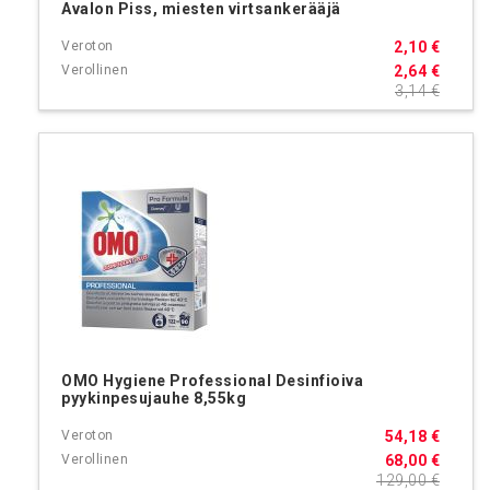
Avalon Piss, miesten virtsankerääjä
2,10 €
2,64 €
3,14 €
OMO Hygiene Professional Desinfioiva
pyykinpesujauhe 8,55kg
54,18 €
68,00 €
129,00 €