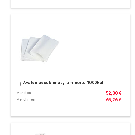
Avalon pesukinnas, laminoitu 1000kpl
Ostoskoriin
52,00 €
65,26 €