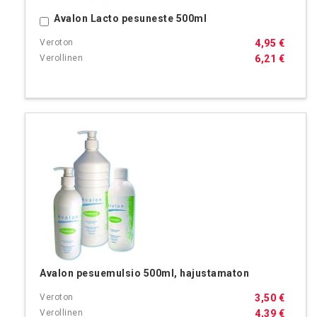
Avalon Lacto pesuneste 500ml
Ostoskoriin
4,95 €
6,21 €
Avalon pesuemulsio 500ml, hajustamaton
3,50 €
4,39 €