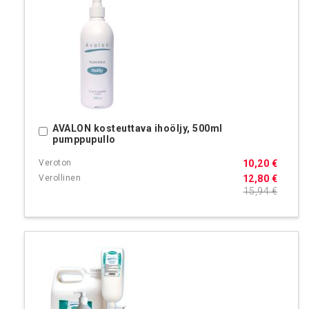
AVALON kosteuttava ihoöljy, 500ml
Ostoskoriin
pumppupullo
10,20 €
12,80 €
15,94 €