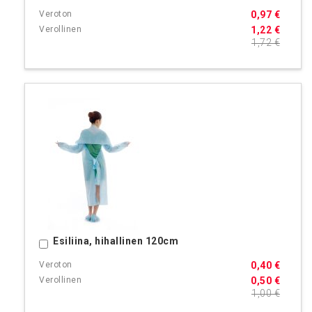
0,97 €
1,22 €
1,72 €
Esiliina, hihallinen 120cm
Ostoskoriin
0,40 €
0,50 €
1,00 €