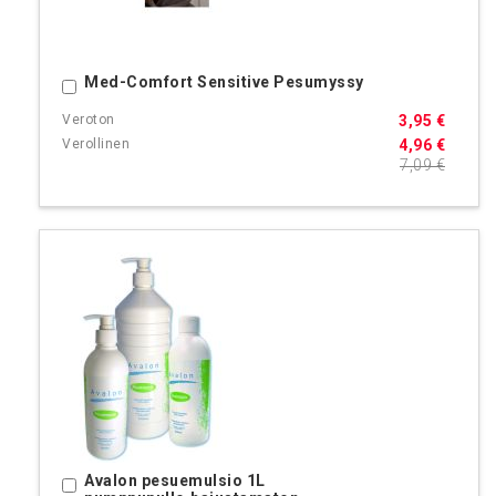
Med-Comfort Sensitive Pesumyssy
Ostoskoriin
3,95 €
4,96 €
7,09 €
Avalon pesuemulsio 1L
Ostoskoriin