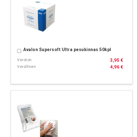
Avalon Supersoft Ultra pesukinnas 50kpl
Ostoskoriin
3,95 €
4,96 €