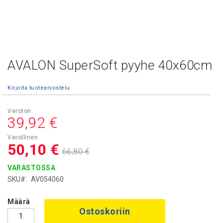
AVALON SuperSoft pyyhe 40x60cm
Skip
to
the
Kirjoita tuotearvostelu
beginning
of
Asiakashinta
the
39,92 €
images
gallery
50,10 €
66,80 €
VARASTOSSA
SKU
AV054060
Määrä
Ostoskoriin