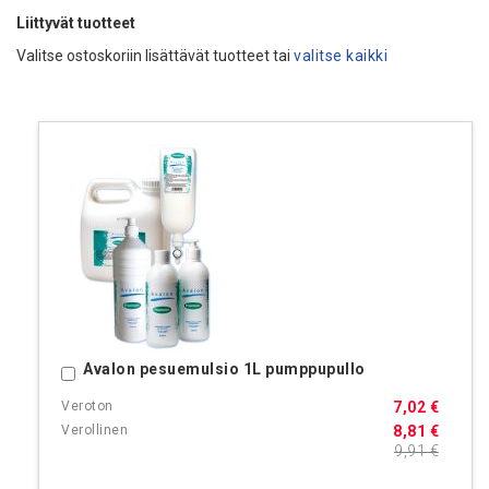
Liittyvät tuotteet
Valitse ostoskoriin lisättävät tuotteet tai
valitse kaikki
Avalon pesuemulsio 1L pumppupullo
Ostoskoriin
7,02 €
8,81 €
9,91 €