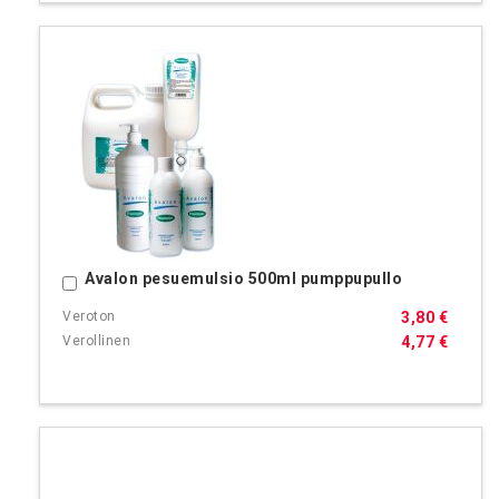
Avalon pesuemulsio 500ml pumppupullo
Ostoskoriin
3,80 €
4,77 €