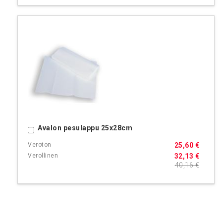
Avalon pesulappu 25x28cm
Ostoskoriin
25,60 €
32,13 €
40,16 €