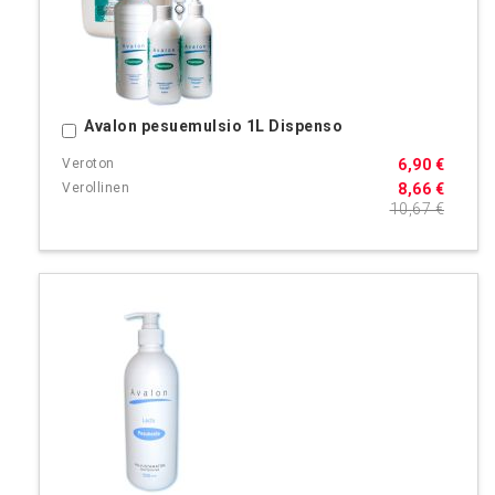
Avalon pesuemulsio 1L Dispenso
Ostoskoriin
6,90 €
8,66 €
10,67 €