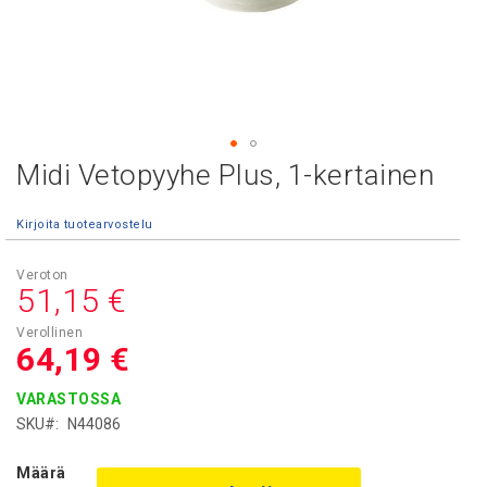
Midi Vetopyyhe Plus, 1-kertainen
Skip
to
the
Kirjoita tuotearvostelu
beginning
of
the
51,15 €
images
gallery
64,19 €
VARASTOSSA
SKU
N44086
Määrä