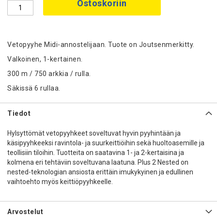
Ostoskoriin
Vetopyyhe Midi-annostelijaan. Tuote on Joutsenmerkitty.
Valkoinen, 1-kertainen.
300 m / 750 arkkia / rulla.
Säkissä 6 rullaa.
Tiedot
Hylsyttömät vetopyyhkeet soveltuvat hyvin pyyhintään ja
käsipyyhkeeksi ravintola- ja suurkeittiöihin sekä huoltoasemille ja
teollisiin tiloihin. Tuotteita on saatavina 1- ja 2-kertaisina ja
kolmena eri tehtäviin soveltuvana laatuna. Plus 2 Nested on
nested-teknologian ansiosta erittäin imukykyinen ja edullinen
vaihtoehto myös keittiöpyyhkeelle.
Arvostelut