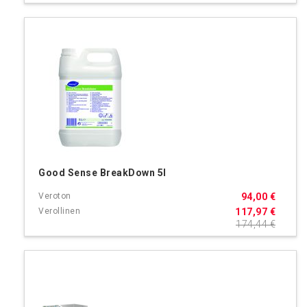
Good Sense BreakDown 5l
94,00 €
117,97 €
174,44 €