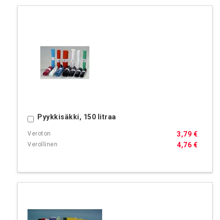
Pyykkisäkki, 150 litraa
Ostoskoriin
3,79 €
4,76 €