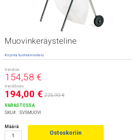
Muovinkeräysteline
Skip
to
the
Kirjoita tuotearvostelu
beginning
of
Asiakashinta
the
154,58 €
images
gallery
194,00 €
225,90 €
VARASTOSSA
SKU
SV5MUOVI
Määrä
Ostoskoriin