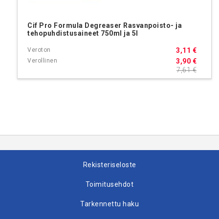
Cif Pro Formula Degreaser Rasvanpoisto- ja
tehopuhdistusaineet 750ml ja 5l
3,11 €
3,90 €
7,61 €
Rekisteriseloste
Toimitusehdot
Tarkennettu haku