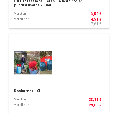
Cif Professional Teräs- ja lasipintojen
puhdistusaine 750ml
3,59 €
4,51 €
7,61 €
Roskarenki, XL
23,11 €
29,00 €