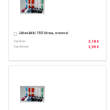
Jätesäkki 150 litraa, oranssi
Ostoskoriin
3,18 €
3,99 €