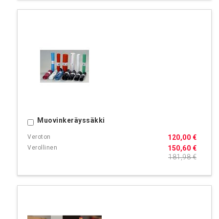
Muovinkeräyssäkki
Ostoskoriin
120,00 €
150,60 €
181,98 €