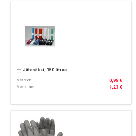
Jätesäkki, 150 litraa
Ostoskoriin
0,98 €
1,23 €