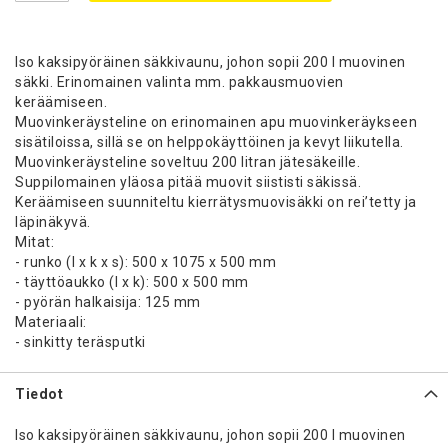
Iso kaksipyöräinen säkkivaunu, johon sopii 200 l muovinen
säkki. Erinomainen valinta mm. pakkausmuovien
keräämiseen.
Muovinkeräysteline on erinomainen apu muovinkeräykseen
sisätiloissa, sillä se on helppokäyttöinen ja kevyt liikutella.
Muovinkeräysteline soveltuu 200 litran jätesäkeille.
Suppilomainen yläosa pitää muovit siististi säkissä.
Keräämiseen suunniteltu kierrätysmuovisäkki on rei’tetty ja
läpinäkyvä.
Mitat:
- runko (l x k x s): 500 x 1075 x 500 mm
- täyttöaukko (l x k): 500 x 500 mm
- pyörän halkaisija: 125 mm
Materiaali:
- sinkitty teräsputki
Tiedot
Iso kaksipyöräinen säkkivaunu, johon sopii 200 l muovinen