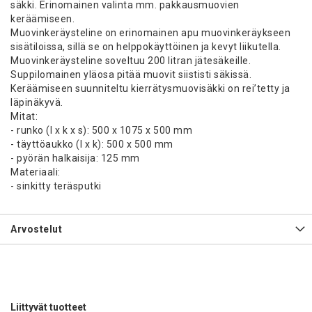
säkki. Erinomainen valinta mm. pakkausmuovien
keräämiseen.
Muovinkeräysteline on erinomainen apu muovinkeräykseen
sisätiloissa, sillä se on helppokäyttöinen ja kevyt liikutella.
Muovinkeräysteline soveltuu 200 litran jätesäkeille.
Suppilomainen yläosa pitää muovit siististi säkissä.
Keräämiseen suunniteltu kierrätysmuovisäkki on rei’tetty ja
läpinäkyvä.
Mitat:
- runko (l x k x s): 500 x 1075 x 500 mm
- täyttöaukko (l x k): 500 x 500 mm
- pyörän halkaisija: 125 mm
Materiaali:
- sinkitty teräsputki
Arvostelut
Liittyvät tuotteet