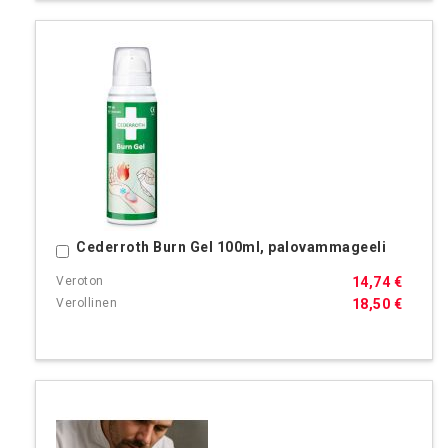
Cederroth Burn Gel 100ml, palovammageeli
Ostoskoriin
14,74 €
18,50 €