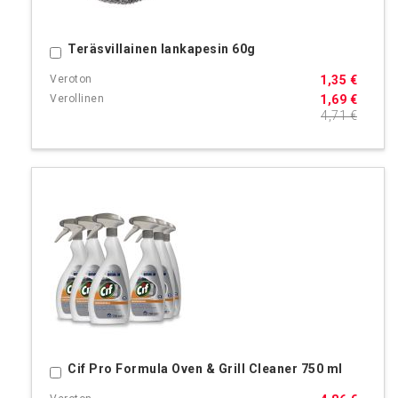
Teräsvillainen lankapesin 60g
Ostoskoriin
1,35 €
1,69 €
4,71 €
Cif Pro Formula Oven & Grill Cleaner 750 ml
Ostoskoriin