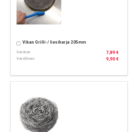
Vikan Grilli-/ liesiharja 205mm
Ostoskoriin
7,89 €
9,90 €