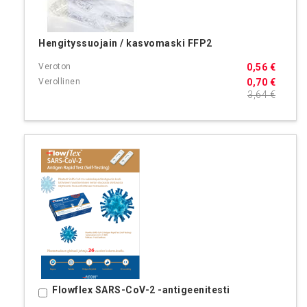
Hengityssuojain / kasvomaski FFP2
0,56 €
0,70 €
3,64 €
Flowflex SARS-CoV-2 -antigeenitesti
Ostoskoriin