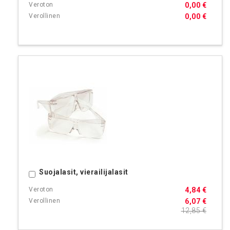
0,00 €
0,00 €
Suojalasit, vierailijalasit
Ostoskoriin
4,84 €
6,07 €
12,85 €