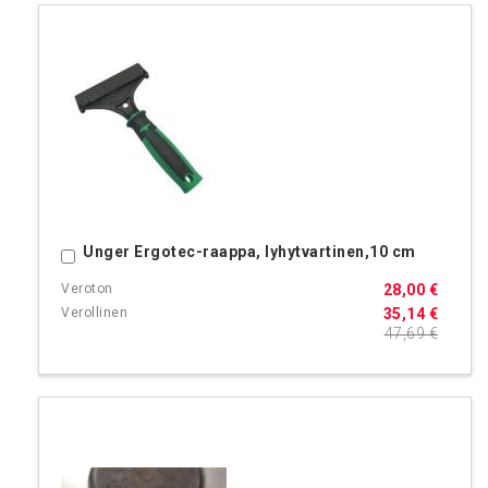
Unger Ergotec-raappa, lyhytvartinen,10 cm
Ostoskoriin
28,00 €
35,14 €
47,69 €