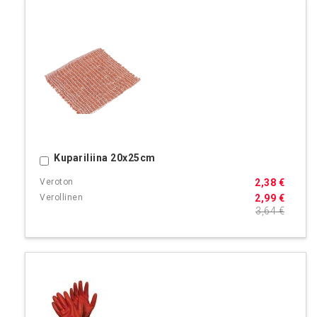
Kupariliina 20x25cm
Ostoskoriin
2,38 €
2,99 €
3,64 €