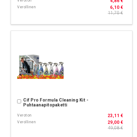
4,86 €
6,10 €
11,70 €
Cif Pro Formula Cleaning Kit -
Ostoskoriin
Puhtaanapitopaketti
23,11 €
29,00 €
49,08 €