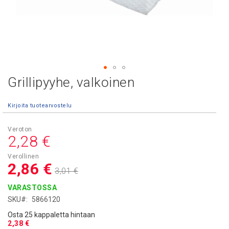
Grillipyyhe, valkoinen
Skip
to
the
Kirjoita tuotearvostelu
beginning
of
Asiakashinta
the
2,28 €
images
gallery
2,86 €
3,01 €
VARASTOSSA
SKU
5866120
Osta 25 kappaletta hintaan
2,38 €