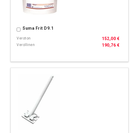
Suma Frit D9.1
Ostoskoriin
152,00 €
190,76 €