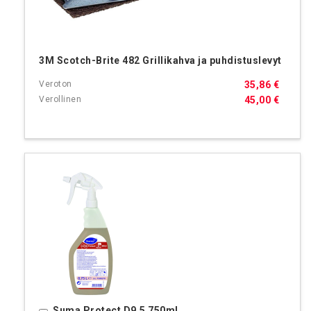
3M Scotch-Brite 482 Grillikahva ja puhdistuslevyt
35,86 €
45,00 €
Suma Protect D9.5 750ml