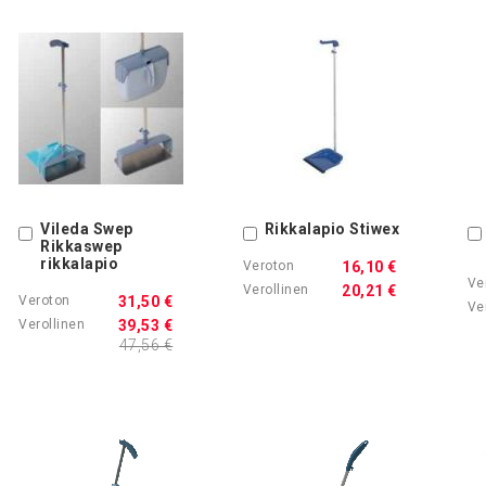
Vileda Swep
Rikkalapio Stiwex
Ostoskoriin
Ostoskoriin
Rikkaswep
rikkalapio
16,10 €
20,21 €
31,50 €
39,53 €
47,56 €