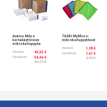
Avalon Mikro
TASKI MyMicro-
kertakäyttöinen
mikrokuitupyyhkeet
mikrokuitupyyhe
1,28 €
43,55 €
1,61 €
54,66 €
3,70 €
60,21 €