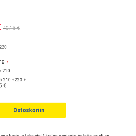
nta
€
€
40,16 €
220
TE
n 210
ti 210 +220
+
5 €
Ostoskoriin
sa harja ja lakaisin! Nivelen ansiosta haluttu puoli on