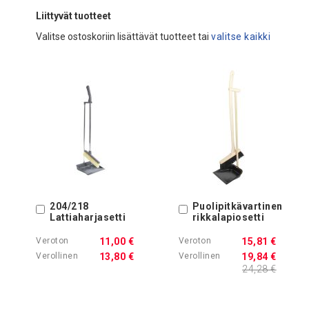
Liittyvät tuotteet
Valitse ostoskoriin lisättävät tuotteet tai
valitse kaikki
204/218
Puolipitkävartinen
Ostoskoriin
Ostoskoriin
Lattiaharjasetti
rikkalapiosetti
11,00 €
15,81 €
13,80 €
19,84 €
24,28 €