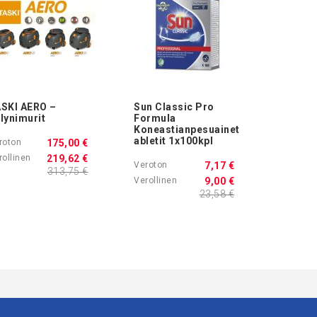
SKI AERO –
Sun Classic Pro
lynimurit
Formula
Koneastianpesuainet
abletit 1x100kpl
175,00 €
219,62 €
7,17 €
313,75 €
9,00 €
23,58 €