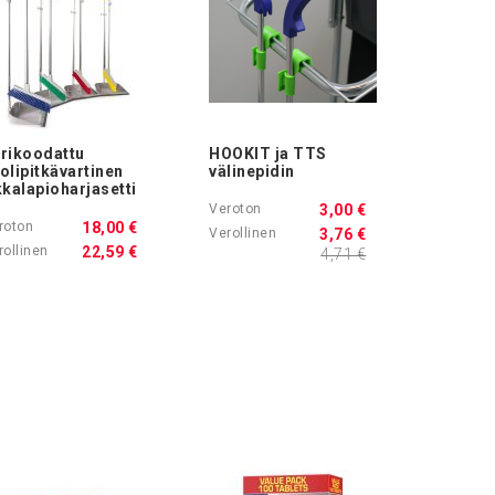
rikoodattu
HOOKIT ja TTS
olipitkävartinen
välinepidin
kkalapioharjasetti
3,00 €
18,00 €
3,76 €
22,59 €
4,71 €