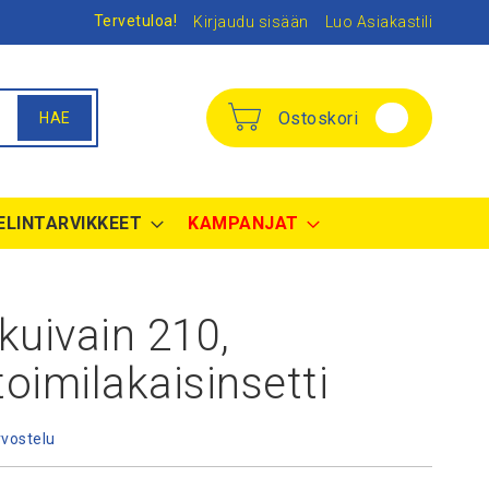
Tervetuloa!
Kirjaudu sisään
Luo Asiakastili
Ostoskori
HAE
ELINTARVIKKEET
KAMPANJAT
kuivain 210,
oimilakaisinsetti
rvostelu