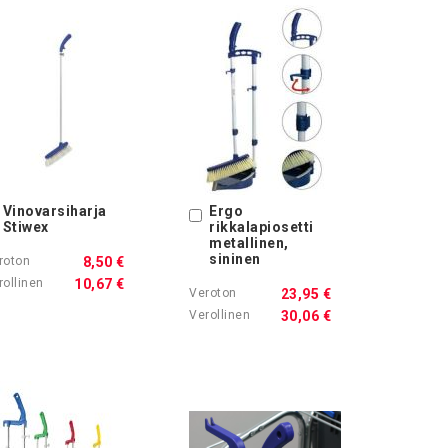
Vinovarsiharja
Ergo
Ostoskoriin
Ostoskoriin
Stiwex
rikkalapiosetti
metallinen,
sininen
8,50 €
10,67 €
23,95 €
30,06 €