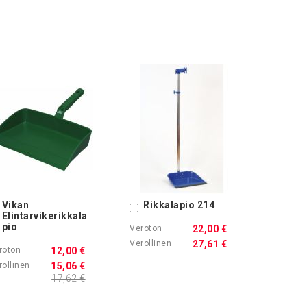
Vikan
Rikkalapio 214
Ostoskoriin
Ostoskoriin
Elintarvikerikkala
pio
22,00 €
27,61 €
12,00 €
15,06 €
17,62 €