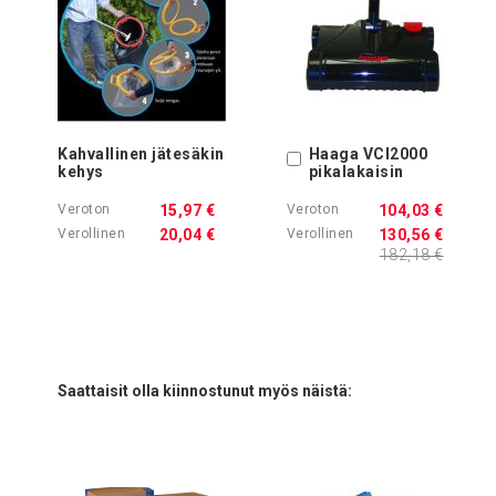
Kahvallinen jätesäkin
Haaga VCI2000
Ostoskoriin
kehys
pikalakaisin
15,97 €
104,03 €
20,04 €
130,56 €
182,18 €
Saattaisit olla kiinnostunut myös näistä: