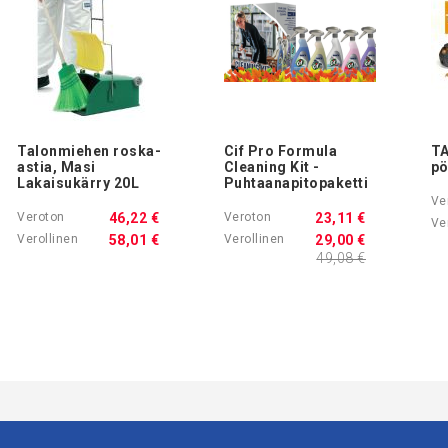
Talonmiehen roska-
Cif Pro Formula
TA
astia, Masi
Cleaning Kit -
pö
Lakaisukärry 20L
Puhtaanapitopaketti
46,22 €
23,11 €
58,01 €
29,00 €
49,08 €