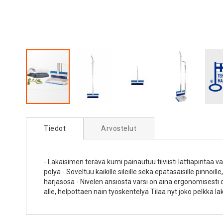
Skip
to
Tiedot
Arvostelut
the
beginning
of
the
- Lakaisimen terävä kumi painautuu tiiviisti lattiapintaa
images
pölyä - Soveltuu kaikille sileille sekä epätasaisille pinn
gallery
harjasosa - Nivelen ansiosta varsi on aina ergonomisesti
alle, helpottaen näin työskentelyä Tilaa nyt joko pelkkä la