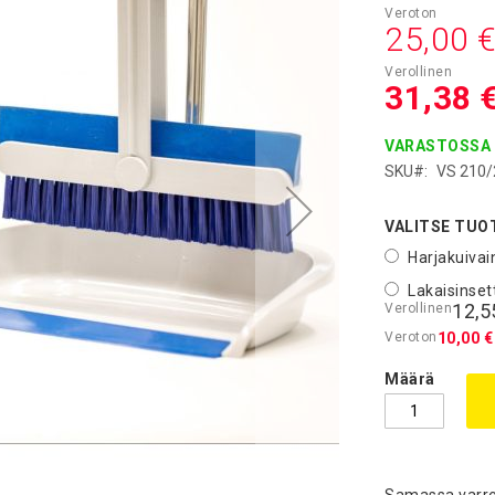
Asiakashi
25,00 
31,38 
VARASTOSSA
SKU
VS 210/
VALITSE TUO
Harjakuivai
Lakaisinset
12,5
10,00 €
Määrä
Samassa varres