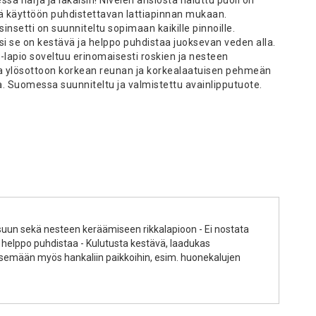
ä käyttöön puhdistettavan lattiapinnan mukaan.
insetti on suunniteltu sopimaan kaikille pinnoille.
i se on kestävä ja helppo puhdistaa juoksevan veden alla.
a-lapio soveltuu erinomaisesti roskien ja nesteen
a ylösottoon korkean reunan ja korkealaatuisen pehmeän
a. Suomessa suunniteltu ja valmistettu avainlipputuote.
aisuun sekä nesteen keräämiseen rikkalapioon - Ei nostata
ja helppo puhdistaa - Kulutusta kestävä, laadukas
ääsemään myös hankaliin paikkoihin, esim. huonekalujen