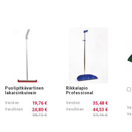
Puolipitkävartinen
Rikkalapio
lakaisinkuivain
Professional
19,76 €
35,48 €
24,80 €
44,53 €
38,75 €
59,46 €