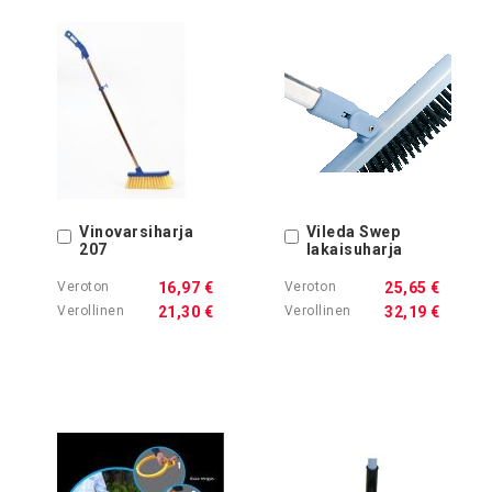
Vinovarsiharja
Vileda Swep
Ostoskoriin
Ostoskoriin
207
lakaisuharja
16,97 €
25,65 €
21,30 €
32,19 €