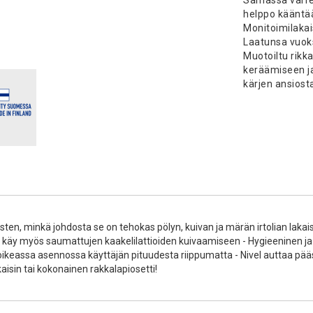
helppo kääntä
Monitoimilakais
Laatunsa vuoks
Muotoiltu rikk
keräämiseen j
kärjen ansiost
 vasten, minkä johdosta se on tehokas pölyn, kuivan ja märän irtolian lak
oille, käy myös saumattujen kaakelilattioiden kuivaamiseen - Hygieeninen 
 oikeassa asennossa käyttäjän pituudesta riippumatta - Nivel auttaa p
kaisin tai kokonainen rakkalapiosetti!