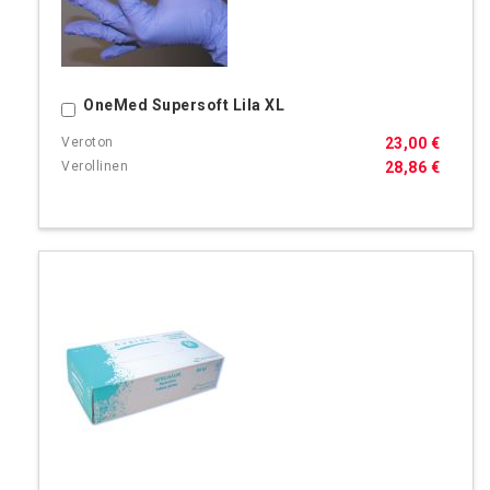
OneMed Supersoft Lila XL
Ostoskoriin
23,00 €
28,86 €