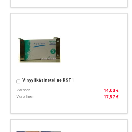
Vinyylikäsineteline RST1
Ostoskoriin
14,00 €
17,57 €