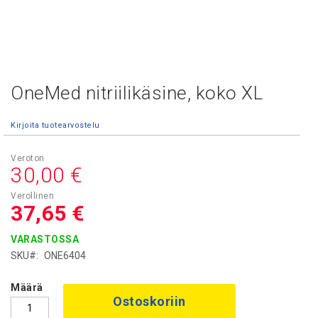
OneMed nitriilikäsine, koko XL
Skip
to
the
Kirjoita tuotearvostelu
beginning
of
the
30,00 €
images
gallery
37,65 €
VARASTOSSA
SKU
ONE6404
Määrä
Ostoskoriin