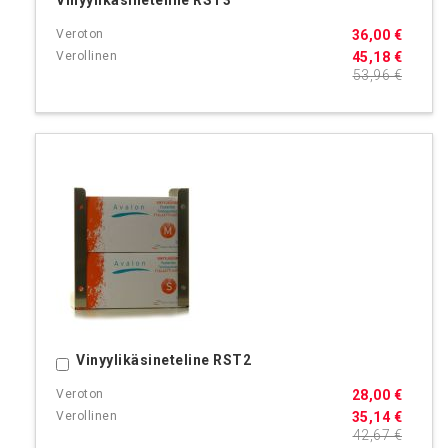
Vinyylikäsineteline RST3
36,00 €
45,18 €
53,96 €
Vinyylikäsineteline RST2
Ostoskoriin
28,00 €
35,14 €
42,67 €