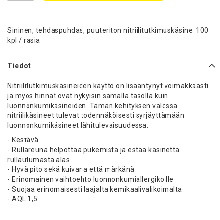
Sininen, tehdaspuhdas, puuteriton nitriilitutkimuskäsine. 100
kpl / rasia
Tiedot
Nitriilitutkimuskäsineiden käyttö on lisääntynyt voimakkaasti
ja myös hinnat ovat nykyisin samalla tasolla kuin
luonnonkumikäsineiden. Tämän kehityksen valossa
nitriilikäsineet tulevat todennäköisesti syrjäyttämään
luonnonkumikäsineet lähitulevaisuudessa.
- Kestävä
- Rullareuna helpottaa pukemista ja estää käsinettä
rullautumasta alas
- Hyvä pito sekä kuivana että märkänä
- Erinomainen vaihtoehto luonnonkumiallergikoille
- Suojaa erinomaisesti laajalta kemikaalivalikoimalta
- AQL 1,5