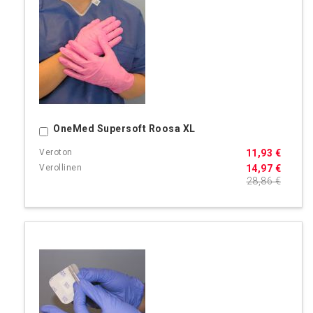
OneMed Supersoft Roosa XL
Ostoskoriin
11,93 €
14,97 €
28,86 €