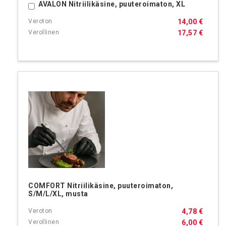
AVALON Nitriilikäsine, puuteroimaton, XL
Ostoskoriin
14,00 €
17,57 €
COMFORT Nitriilikäsine, puuteroimaton,
S/M/L/XL, musta
4,78 €
6,00 €