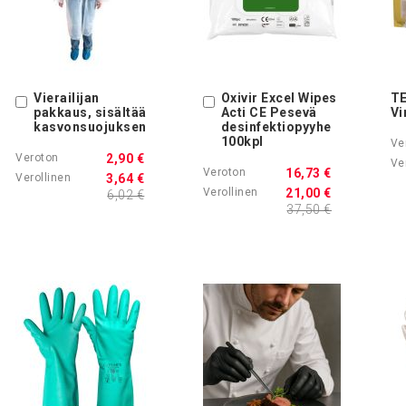
Vierailijan
Oxivir Excel Wipes
TE
Ostoskoriin
Ostoskoriin
pakkaus, sisältää
Acti CE Pesevä
Vi
kasvonsuojuksen
desinfektiopyyhe
100kpl
2,90 €
16,73 €
3,64 €
21,00 €
6,02 €
37,50 €