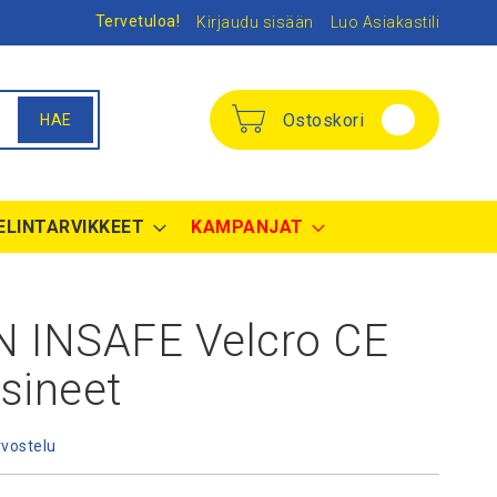
Tervetuloa!
Kirjaudu sisään
Luo Asiakastili
Ostoskori
HAE
ELINTARVIKKEET
KAMPANJAT
N INSAFE Velcro CE
sineet
rvostelu