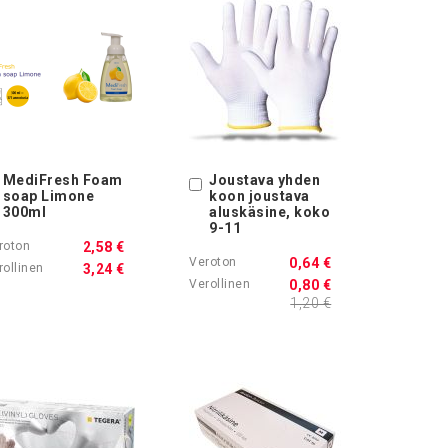
MediFresh Foam
Joustava yhden
Ostoskoriin
Ostoskoriin
soap Limone
koon joustava
300ml
aluskäsine, koko
9-11
2,58 €
0,64 €
3,24 €
0,80 €
1,20 €