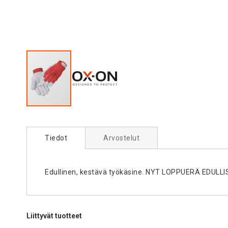
Skip
to
the
Tiedot
Arvostelut
beginning
of
the
Edullinen, kestävä työkäsine. NYT LOPPUERÄ EDULLI
images
gallery
Liittyvät tuotteet