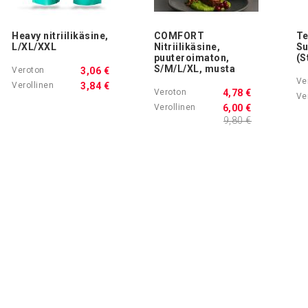
Heavy nitriilikäsine,
COMFORT
Te
L/XL/XXL
Nitriilikäsine,
Su
puuteroimaton,
(S
S/M/L/XL, musta
3,06 €
3,84 €
4,78 €
6,00 €
9,80 €