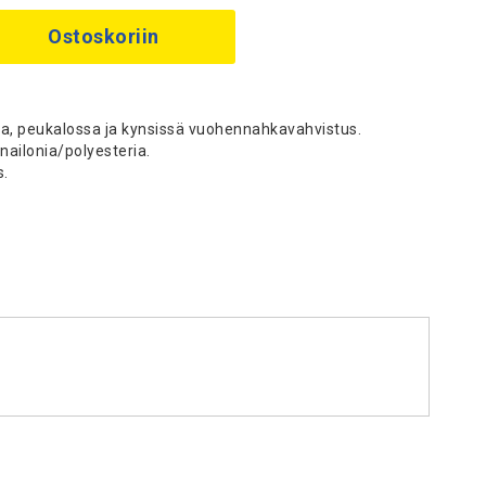
Ostoskoriin
 peukalossa ja kynsissä vuohennahkavahvistus.
ailonia/polyesteria.
s.