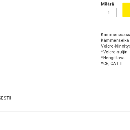
Määrä
Kämmenosassa,
Kämmenselkä n
Velcro-kiinnity
*Velcro-suljin
*Hengittävä
*CE, CAT II
SESTI!