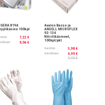
GERA 819A
Avalon Basso ja
nyylikäsine 100kpl
ANSELL MICROFLEX
92-134
Nitriilikäsineet,
7,22 €
100kpl/pkt
9,06 €
3,98 €
4,99 €
5,40 €