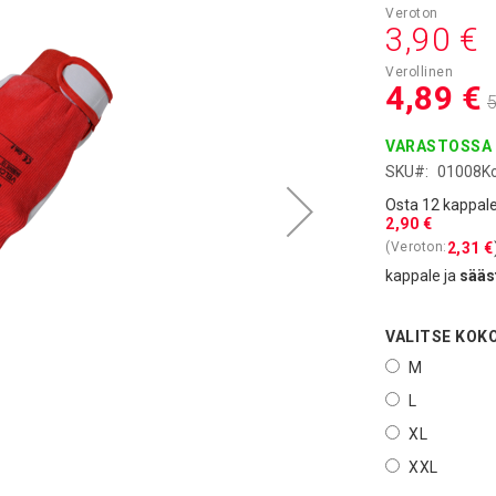
Asiakashi
3,90 €
4,89 €
5
VARASTOSSA
SKU
01008K
Osta 12 kappale
2,90 €
2,31 €
kappale ja
sääs
VALITSE KOK
M
L
XL
XXL