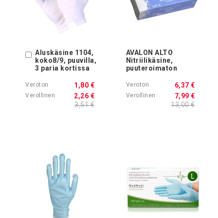
Aluskäsine 1104,
AVALON ALTO
Ostoskoriin
koko8/9, puuvilla,
Nitriilikäsine,
3 paria kortissa
puuteroimaton
1,80 €
6,37 €
2,26 €
7,99 €
3,51 €
13,00 €