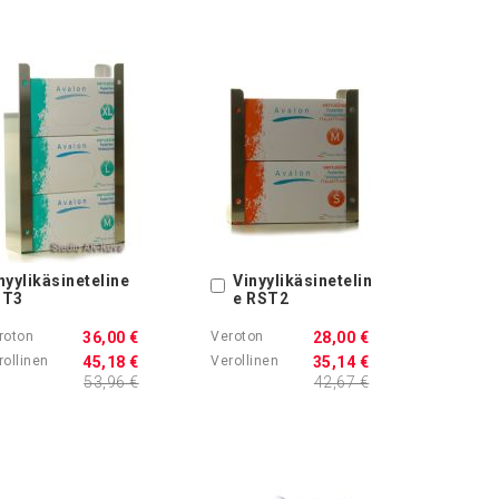
nyylikäsineteline
Vinyylikäsinetelin
Ostoskoriin
ST3
e RST2
36,00 €
28,00 €
45,18 €
35,14 €
53,96 €
42,67 €