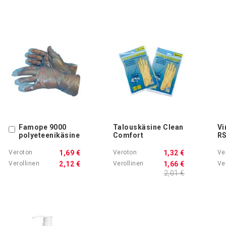
Famope 9000
Talouskäsine Clean
Vi
Ostoskoriin
polyeteenikäsine
Comfort
R
1,69 €
1,32 €
2,12 €
1,66 €
2,01 €