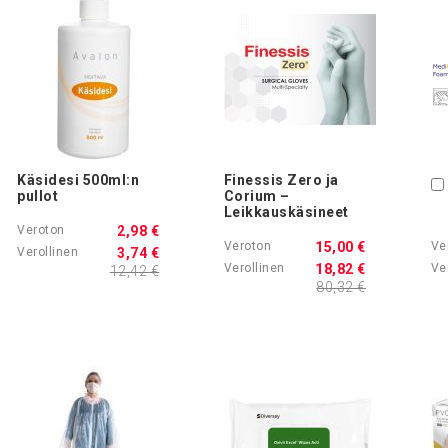
Käsidesi 500ml:n
Finessis Zero ja
pullot
Corium –
Leikkauskäsineet
2,98 €
15,00 €
3,74 €
18,82 €
12,42 €
80,32 €