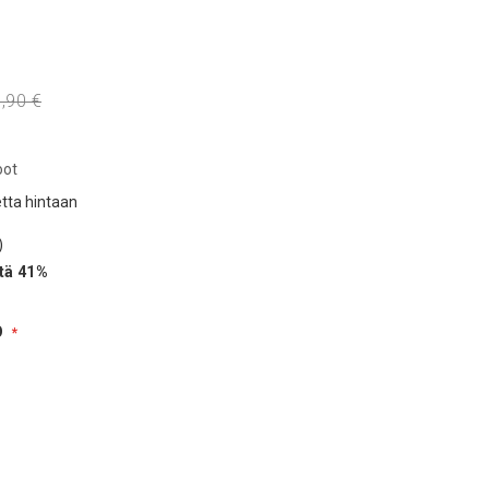
nta
,90 €
oot
tta hintaan
tä
41
%
O