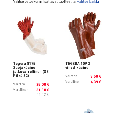
Valitse ostoskoriin lisättävät tuotteet tai
valitse kaikki
Tegera 8175
TEGERA 10PG
Suojakäsine
vinyylikäsine
jatkovarrellinen (SE
Pitkä 32)
3,50 €
4,39 €
25,00 €
31,38 €
41,42 €