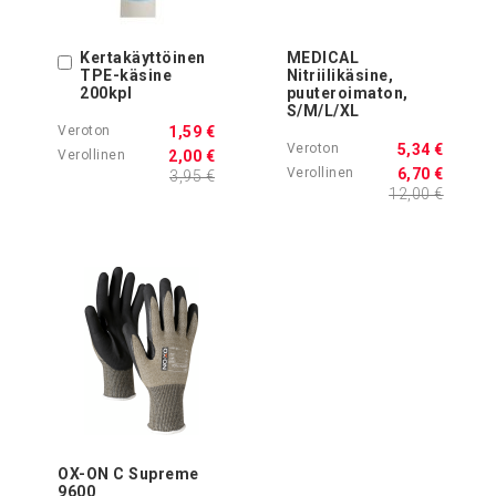
Kertakäyttöinen
MEDICAL
Ostoskoriin
TPE-käsine
Nitriilikäsine,
200kpl
puuteroimaton,
S/M/L/XL
1,59 €
5,34 €
2,00 €
6,70 €
3,95 €
12,00 €
OX-ON C Supreme
9600