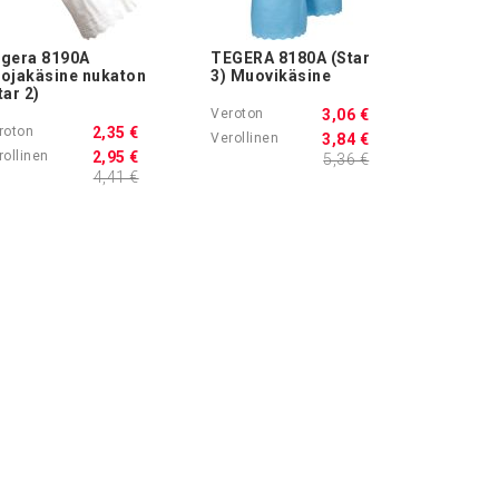
gera 8190A
TEGERA 8180A (Star
ojakäsine nukaton
3) Muovikäsine
tar 2)
3,06 €
2,35 €
3,84 €
2,95 €
5,36 €
4,41 €