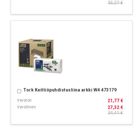
35,27 €
Tork Keittiöpuhdistusliina arkki W4 473179
Ostoskoriin
21,77 €
27,32 €
34,41 €