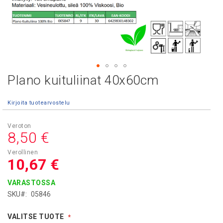
Plano kuituliinat 40x60cm
Skip
to
the
Kirjoita tuotearvostelu
beginning
of
the
8,50 €
images
gallery
10,67 €
VARASTOSSA
SKU
05846
VALITSE TUOTE