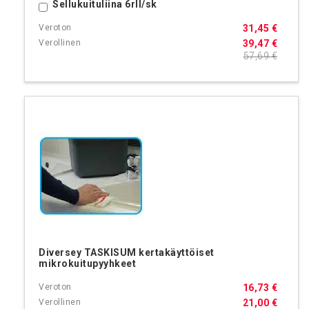
Sellukuituliina 6rll/sk
Ostoskoriin
31,45 €
39,47 €
57,69 €
Diversey TASKISUM kertakäyttöiset
mikrokuitupyyhkeet
16,73 €
21,00 €