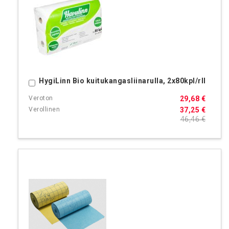
HygiLinn Bio kuitukangasliinarulla, 2x80kpl/rll
Ostoskoriin
29,68 €
37,25 €
46,46 €