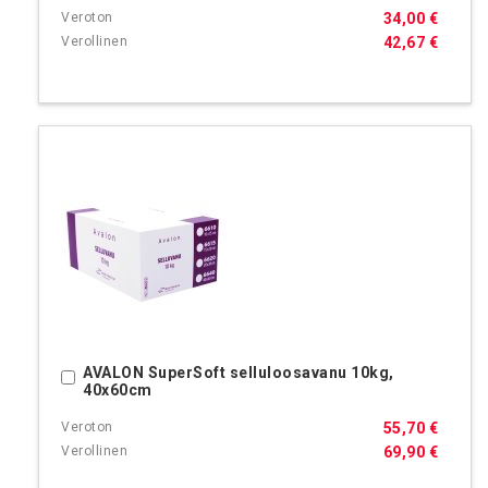
34,00 €
42,67 €
AVALON SuperSoft selluloosavanu 10kg,
Ostoskoriin
40x60cm
55,70 €
69,90 €