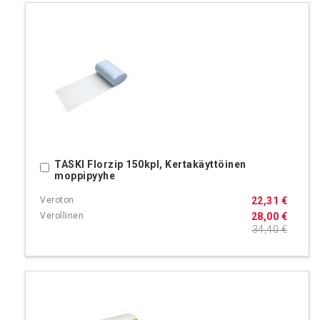
TASKI Florzip 150kpl, Kertakäyttöinen
Ostoskoriin
moppipyyhe
22,31 €
28,00 €
34,40 €