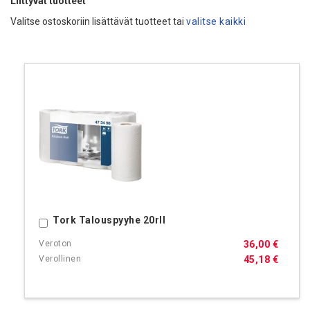
Liittyvät tuotteet
Valitse ostoskoriin lisättävät tuotteet tai
valitse kaikki
Tork Talouspyyhe 20rll
Ostoskoriin
36,00 €
45,18 €