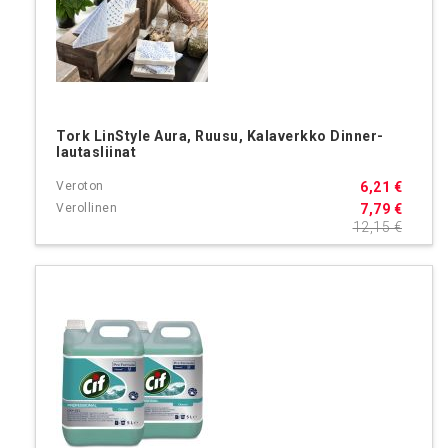
Tork LinStyle Aura, Ruusu, Kalaverkko Dinner-
lautasliinat
6,21 €
7,79 €
12,15 €