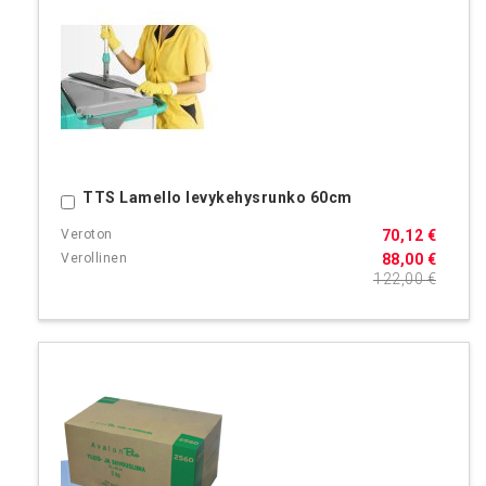
TTS Lamello levykehysrunko 60cm
Ostoskoriin
70,12 €
88,00 €
122,00 €