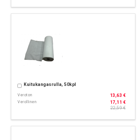
Kuitukangasrulla, 50kpl
Ostoskoriin
13,63 €
17,11 €
22,59 €