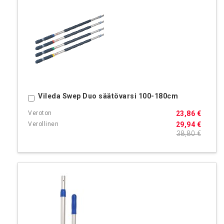
Vileda Swep Duo säätövarsi 100-180cm
Ostoskoriin
23,86 €
29,94 €
38,80 €