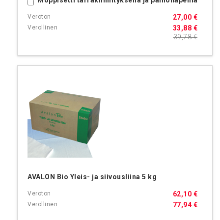
Moppisetti tarrakiinnityksellä ja painonapeilla
Ostoskoriin
27,00 €
33,88 €
39,78 €
AVALON Bio Yleis- ja siivousliina 5 kg
62,10 €
77,94 €