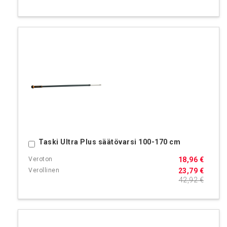
Taski Ultra Plus säätövarsi 100-170 cm
Ostoskoriin
18,96 €
23,79 €
42,92 €