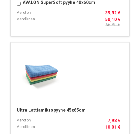
AVALON SuperSoft pyyhe 40x60cm
Ostoskoriin
39,92 €
50,10 €
66,80 €
Ultra Lattiamikropyyhe 45x65cm
7,98 €
10,01 €