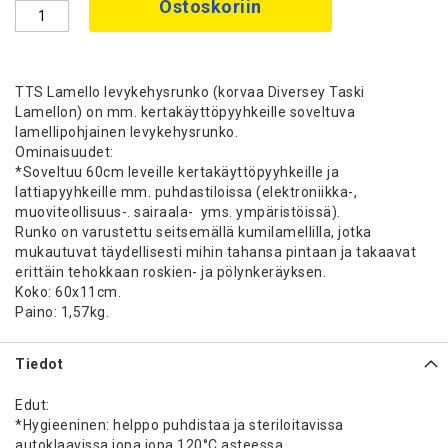
Ostoskoriin
TTS Lamello levykehysrunko (korvaa Diversey Taski
Lamellon) on mm. kertakäyttöpyyhkeille soveltuva
lamellipohjainen levykehysrunko.
Ominaisuudet:
*Soveltuu 60cm leveille kertakäyttöpyyhkeille ja
lattiapyyhkeille mm. puhdastiloissa (elektroniikka-,
muoviteollisuus-. sairaala- yms. ympäristöissä).
Runko on varustettu seitsemällä kumilamellilla, jotka
mukautuvat täydellisesti mihin tahansa pintaan ja takaavat
erittäin tehokkaan roskien- ja pölynkeräyksen.
Koko: 60x11cm.
Paino: 1,57kg.
Tiedot
Edut:
*Hygieeninen: helppo puhdistaa ja steriloitavissa
autoklaavissa jopa jopa 120°C asteessa.