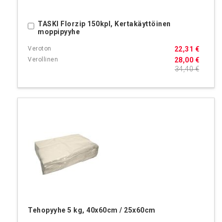
TASKI Florzip 150kpl, Kertakäyttöinen
Ostoskoriin
moppipyyhe
22,31 €
28,00 €
34,40 €
Tehopyyhe 5 kg, 40x60cm / 25x60cm