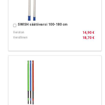
SWISH säätövarsi 100-180 cm
Ostoskoriin
14,90 €
18,70 €