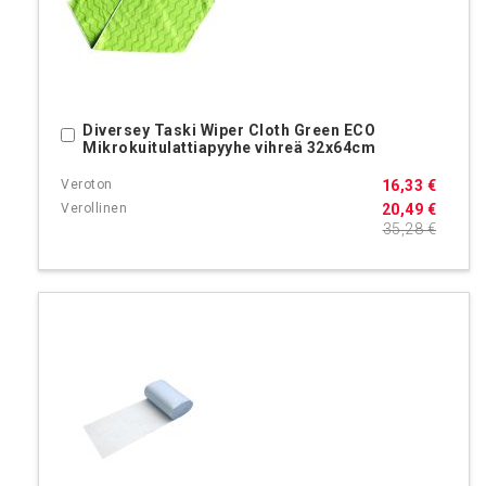
Diversey Taski Wiper Cloth Green ECO
Ostoskoriin
Mikrokuitulattiapyyhe vihreä 32x64cm
16,33 €
20,49 €
35,28 €