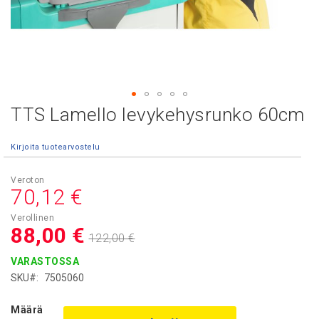
TTS Lamello levykehysrunko 60cm
Skip
to
the
Kirjoita tuotearvostelu
beginning
of
Asiakashinta
the
70,12 €
images
gallery
88,00 €
122,00 €
VARASTOSSA
SKU
7505060
Määrä