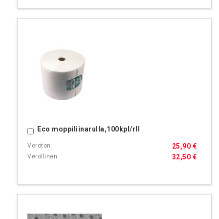
Eco moppiliinarulla,100kpl/rll
Ostoskoriin
25,90 €
32,50 €