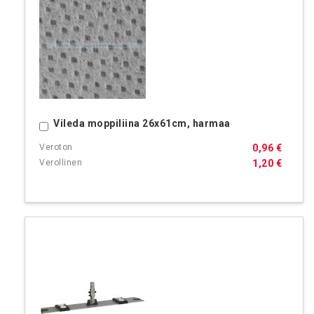
Vileda moppiliina 26x61cm, harmaa
Ostoskoriin
0,96 €
1,20 €