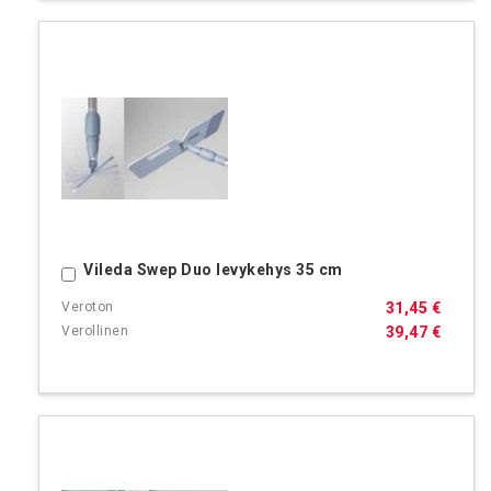
Vileda Swep Duo levykehys 35 cm
Ostoskoriin
31,45 €
39,47 €