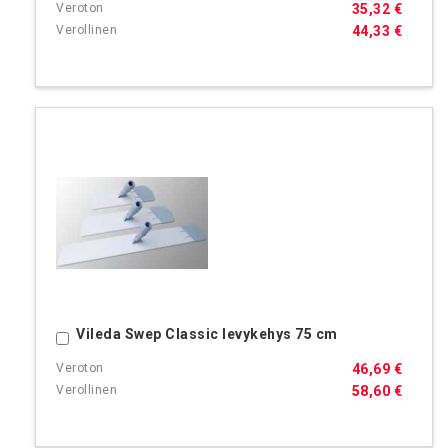
35,32 €
44,33 €
Vileda Swep Classic levykehys 75 cm
Ostoskoriin
46,69 €
58,60 €