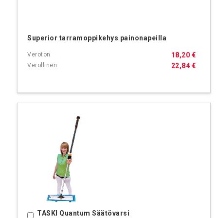
Superior tarramoppikehys painonapeilla
18,20 €
22,84 €
TASKI Quantum Säätövarsi
Ostoskoriin