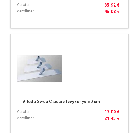
35,92 €
45,08 €
Vileda Swep Classic levykehys 50 cm
Ostoskoriin
17,09 €
21,45 €