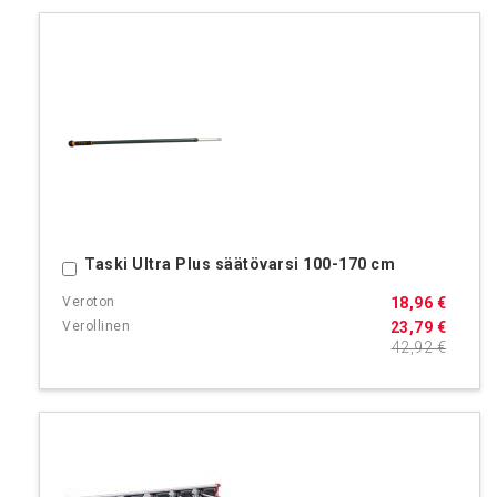
Taski Ultra Plus säätövarsi 100-170 cm
Ostoskoriin
18,96 €
23,79 €
42,92 €