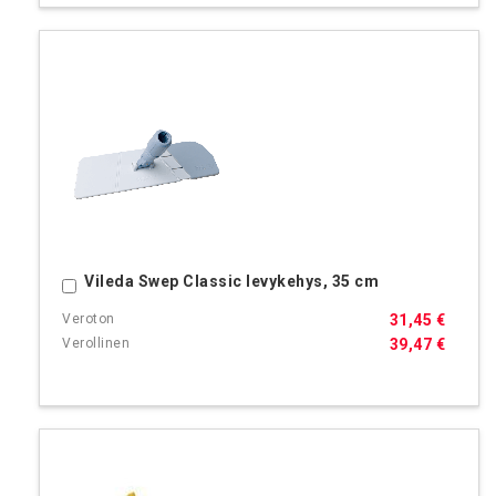
Vileda Swep Classic levykehys, 35 cm
Ostoskoriin
31,45 €
39,47 €