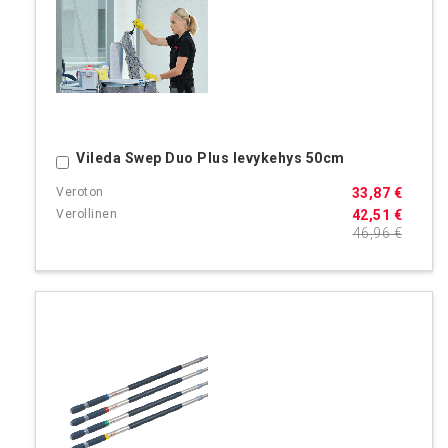
Vileda Swep Duo Plus levykehys 50cm
Ostoskoriin
33,87 €
42,51 €
46,96 €