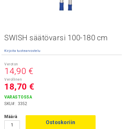
SWISH säätövarsi 100-180 cm
Skip
to
the
Kirjoita tuotearvostelu
beginning
of
the
14,90 €
images
gallery
18,70 €
VARASTOSSA
SKU
3352
Määrä
Ostoskoriin