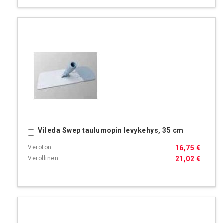
Vileda Swep taulumopin levykehys, 35 cm
Ostoskoriin
16,75 €
21,02 €