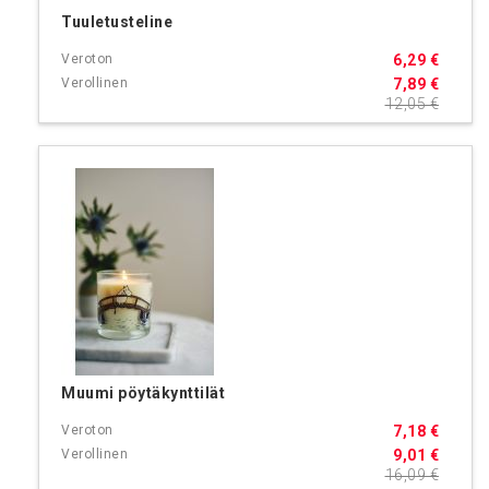
Tuuletusteline
6,29 €
7,89 €
12,05 €
Muumi pöytäkynttilät
7,18 €
9,01 €
16,09 €