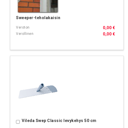
Sweeper-teholakaisin
0,00 €
0,00 €
Vileda Swep Classic levykehys 50 cm
Ostoskoriin