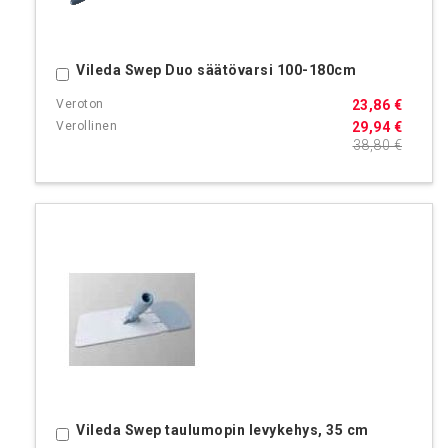
Vileda Swep Duo säätövarsi 100-180cm
Ostoskoriin
23,86 €
29,94 €
38,80 €
Vileda Swep taulumopin levykehys, 35 cm
Ostoskoriin