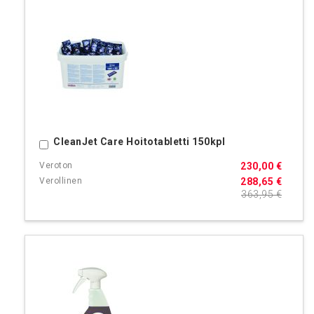
CleanJet Care Hoitotabletti 150kpl
Ostoskoriin
230,00 €
288,65 €
363,95 €