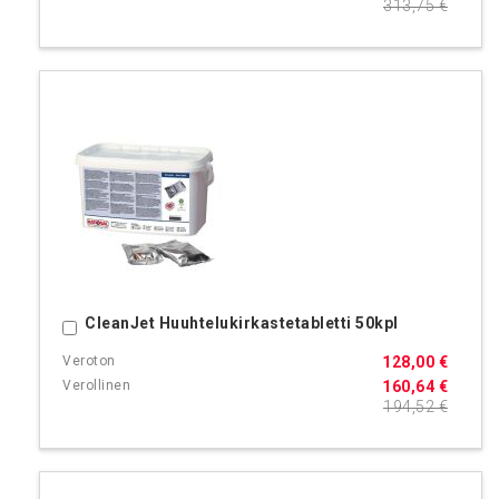
313,75 €
CleanJet Huuhtelukirkastetabletti 50kpl
Ostoskoriin
128,00 €
160,64 €
194,52 €