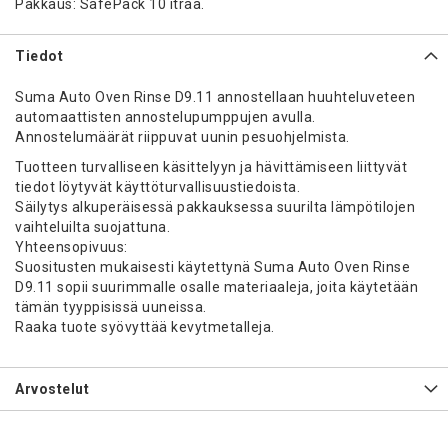
Pakkaus: SafePack 10 itraa.
Tiedot
Suma Auto Oven Rinse D9.11 annostellaan huuhteluveteen
automaattisten annostelupumppujen avulla.
Annostelumäärät riippuvat uunin pesuohjelmista.
Tuotteen turvalliseen käsittelyyn ja hävittämiseen liittyvät
tiedot löytyvät käyttöturvallisuustiedoista.
Säilytys alkuperäisessä pakkauksessa suurilta lämpötilojen
vaihteluilta suojattuna.
Yhteensopivuus:
Suositusten mukaisesti käytettynä Suma Auto Oven Rinse
D9.11 sopii suurimmalle osalle materiaaleja, joita käytetään
tämän tyyppisissä uuneissa.
Raaka tuote syövyttää kevytmetalleja.
Arvostelut