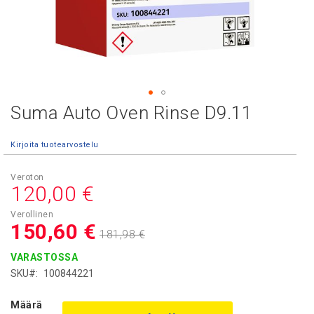
Suma Auto Oven Rinse D9.11
Skip
to
the
Kirjoita tuotearvostelu
beginning
of
Asiakashinta
the
120,00 €
images
gallery
150,60 €
181,98 €
VARASTOSSA
SKU
100844221
Määrä