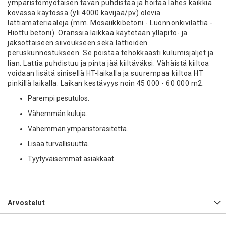
ympäristömyötäisen tavan puhdistaa ja hoitaa lähes kaikkia
kovassa käytössä (yli 4000 kävijää/pv) olevia
lattiamateriaaleja (mm. Mosaiikkibetoni - Luonnonkivilattia -
Hiottu betoni). Oranssia laikkaa käytetään ylläpito- ja
jaksottaiseen siivoukseen sekä lattioiden
peruskunnostukseen. Se poistaa tehokkaasti kulumisjäljet ja
lian. Lattia puhdistuu ja pinta jää kiiltäväksi. Vähäistä kiiltoa
voidaan lisätä sinisellä HT-laikalla ja suurempaa kiiltoa HT
pinkillä laikalla. Laikan kestävyys noin 45 000 - 60 000 m2.
Parempi pesutulos.
Vähemmän kuluja.
Vähemmän ympäristörasitetta.
Lisää turvallisuutta.
Tyytyväisemmät asiakkaat.
Arvostelut