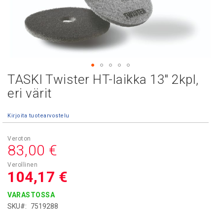
TASKI Twister HT-laikka 13" 2kpl,
Skip
to
eri värit
the
beginning
Kirjoita tuotearvostelu
of
the
images
83,00 €
gallery
104,17 €
VARASTOSSA
SKU
7519288