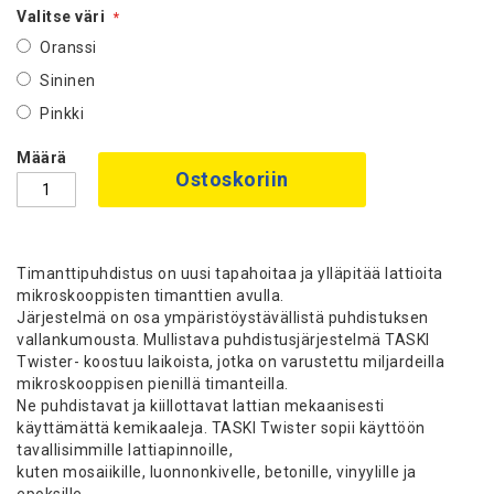
Valitse väri
Oranssi
Sininen
Pinkki
Määrä
Ostoskoriin
Timanttipuhdistus on uusi tapahoitaa ja ylläpitää lattioita
mikroskooppisten timanttien avulla.
Järjestelmä on osa ympäristöystävällistä puhdistuksen
vallankumousta. Mullistava puhdistusjärjestelmä TASKI
Twister- koostuu laikoista, jotka on varustettu miljardeilla
mikroskooppisen pienillä timanteilla.
Ne puhdistavat ja kiillottavat lattian mekaanisesti
käyttämättä kemikaaleja. TASKI Twister sopii käyttöön
tavallisimmille lattiapinnoille,
kuten mosaiikille, luonnonkivelle, betonille, vinyylille ja