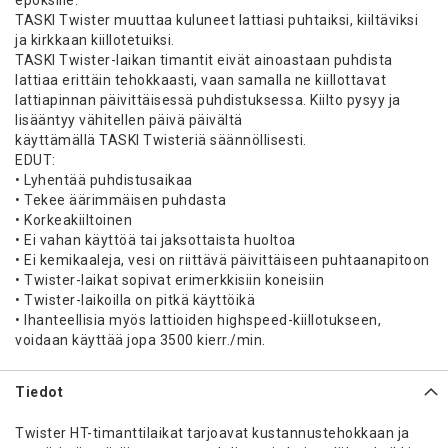
epoksille.
TASKI Twister muuttaa kuluneet lattiasi puhtaiksi, kiiltäviksi
ja kirkkaan kiillotetuiksi.
TASKI Twister-laikan timantit eivät ainoastaan puhdista
lattiaa erittäin tehokkaasti, vaan samalla ne kiillottavat
lattiapinnan päivittäisessä puhdistuksessa. Kiilto pysyy ja
lisääntyy vähitellen päivä päivältä
käyttämällä TASKI Twisteriä säännöllisesti.
EDUT:
• Lyhentää puhdistusaikaa
• Tekee äärimmäisen puhdasta
• Korkeakiiltoinen
• Ei vahan käyttöä tai jaksottaista huoltoa
• Ei kemikaaleja, vesi on riittävä päivittäiseen puhtaanapitoon
• Twister-laikat sopivat erimerkkisiin koneisiin
• Twister-laikoilla on pitkä käyttöikä
• Ihanteellisia myös lattioiden highspeed-kiillotukseen,
voidaan käyttää jopa 3500 kierr./min.
Tiedot
Twister HT-timanttilaikat tarjoavat kustannustehokkaan ja