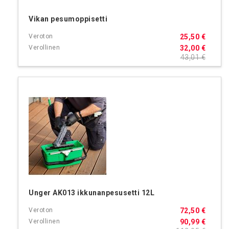
Vikan pesumoppisetti
25,50 €
32,00 €
43,01 €
Unger AK013 ikkunanpesusetti 12L
72,50 €
90,99 €