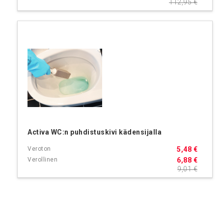
112,95 €
Activa WC:n puhdistuskivi kädensijalla
5,48 €
6,88 €
9,01 €