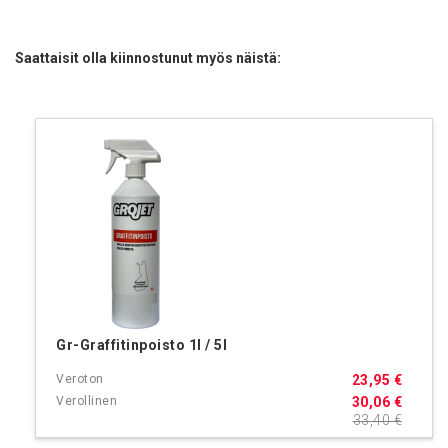
Saattaisit olla kiinnostunut myös näistä:
Gr-Graffitinpoisto 1l / 5l
23,95 €
30,06 €
33,40 €