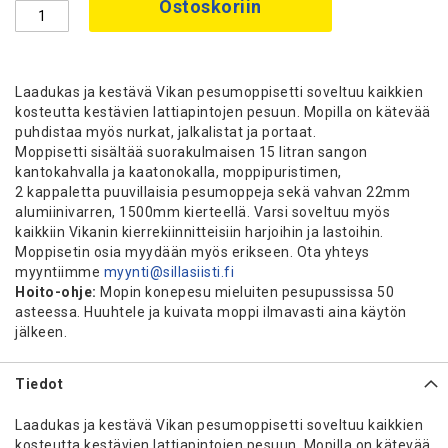
Ostoskoriin
Laadukas ja kestävä Vikan pesumoppisetti soveltuu kaikkien
kosteutta kestävien lattiapintojen pesuun. Mopilla on kätevää
puhdistaa myös nurkat, jalkalistat ja portaat.
Moppisetti sisältää suorakulmaisen 15 litran sangon
kantokahvalla ja kaatonokalla, moppipuristimen,
2 kappaletta puuvillaisia pesumoppeja sekä vahvan 22mm
alumiinivarren, 1500mm kierteellä. Varsi soveltuu myös
kaikkiin Vikanin kierrekiinnitteisiin harjoihin ja lastoihin.
Moppisetin osia myydään myös erikseen. Ota yhteys
myyntiimme
myynti@sillasiisti.fi
Hoito-ohje:
Mopin konepesu mieluiten pesupussissa 50
asteessa. Huuhtele ja kuivata moppi ilmavasti aina käytön
jälkeen.
Tiedot
Laadukas ja kestävä Vikan pesumoppisetti soveltuu kaikkien
kosteutta kestävien lattiapintojen pesuun. Mopilla on kätevää