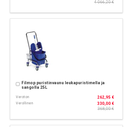
4 066,20 €
Filmop puristinvaunu leukapuristimella ja
Ostoskoriin
sangolla 25L
262,95 €
330,00 €
368,00 €