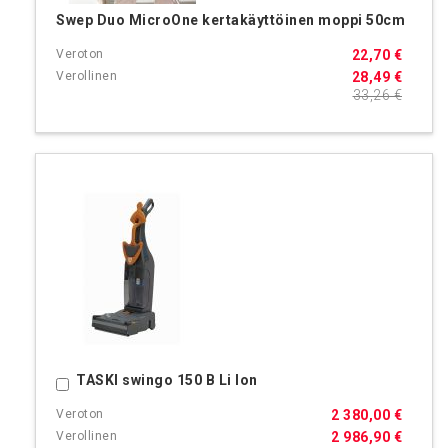
Swep Duo MicroOne kertakäyttöinen moppi 50cm
22,70 €
28,49 €
33,26 €
TASKI swingo 150 B Li Ion
Ostoskoriin
2 380,00 €
2 986,90 €