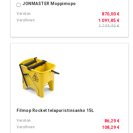
JONMASTER Moppimopo
Ostoskoriin
870,00 €
1 091,85 €
1 744,45 €
Filmop Rocket telapuristinsanko 15L
86,29 €
108,29 €