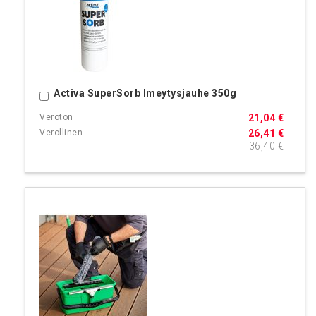
Activa SuperSorb Imeytysjauhe 350g
Ostoskoriin
21,04 €
26,41 €
36,40 €