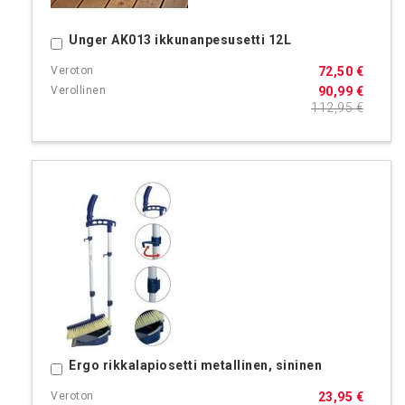
Unger AK013 ikkunanpesusetti 12L
Ostoskoriin
72,50 €
90,99 €
112,95 €
Ergo rikkalapiosetti metallinen, sininen
Ostoskoriin
23,95 €