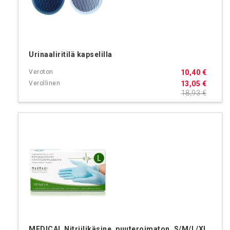
Urinaaliritilä kapselilla
10,40 €
13,05 €
18,93 €
MEDICAL Nitriilikäsine, puuteroimaton, S/M/L/XL