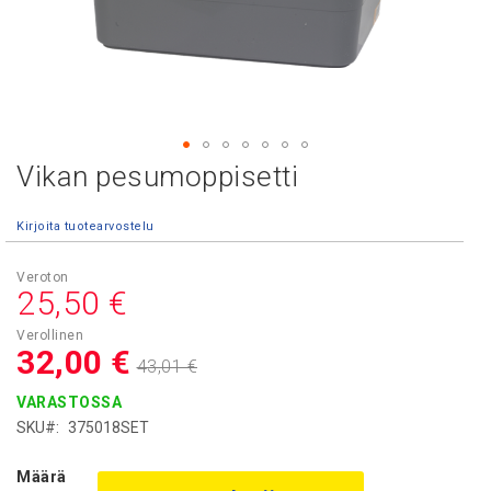
Vikan pesumoppisetti
Skip
to
the
Kirjoita tuotearvostelu
beginning
of
Asiakashinta
the
25,50 €
images
gallery
32,00 €
43,01 €
VARASTOSSA
SKU
375018SET
Määrä