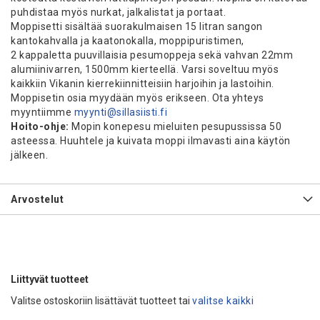
puhdistaa myös nurkat, jalkalistat ja portaat.
Moppisetti sisältää suorakulmaisen 15 litran sangon
kantokahvalla ja kaatonokalla, moppipuristimen,
2 kappaletta puuvillaisia pesumoppeja sekä vahvan 22mm
alumiinivarren, 1500mm kierteellä. Varsi soveltuu myös
kaikkiin Vikanin kierrekiinnitteisiin harjoihin ja lastoihin.
Moppisetin osia myydään myös erikseen. Ota yhteys
myyntiimme
myynti@sillasiisti.fi
Hoito-ohje:
Mopin konepesu mieluiten pesupussissa 50
asteessa. Huuhtele ja kuivata moppi ilmavasti aina käytön
jälkeen.
Arvostelut
Liittyvät tuotteet
Valitse ostoskoriin lisättävät tuotteet tai
valitse kaikki