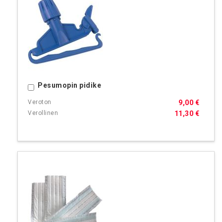
Pesumopin pidike
Ostoskoriin
9,00 €
11,30 €