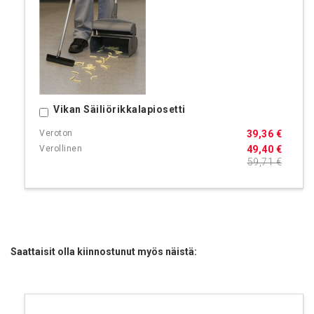
Vikan Säiliörikkalapiosetti
Ostoskoriin
39,36 €
49,40 €
59,71 €
Saattaisit olla kiinnostunut myös näistä: