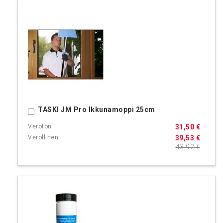
TASKI JM Pro Ikkunamoppi 25cm
Ostoskoriin
31,50 €
39,53 €
43,92 €