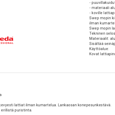
- puuvillakuid
- materiaali al
- koville lattiap
Swep mopin kie
ilman kumarte
Swep mopin lank
Tekninen selos
Materiaalit: al
Sisältää seinä
Käyttöalue:
Kovat lattiapi
la
kevyesti lattiat ilman kumartelua. Lankaosan konepesunkestävä.
illistä puristinta.