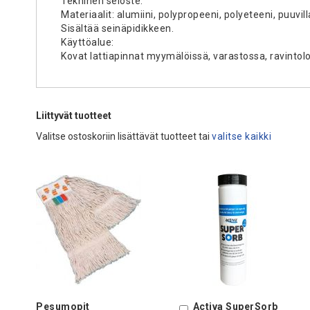
Tekninen seloste:
Materiaalit: alumiini, polypropeeni, polyeteeni, puuvill
Sisältää seinäpidikkeen.
Käyttöalue:
Kovat lattiapinnat myymälöissä, varastossa, ravintolo
Liittyvät tuotteet
Valitse ostoskoriin lisättävät tuotteet tai
valitse kaikki
Pesumopit
Activa SuperSorb
Ostoskoriin