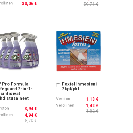
30,06 €
59,71 €
f Pro Formula
Foxtel Ihmesieni
Ostoskoriin
feguard 2-in-1-
2kpl/pkt
sinfioivat
hdistusaineet
1,13 €
1,42 €
3,94 €
1,82 €
4,94 €
8,70 €