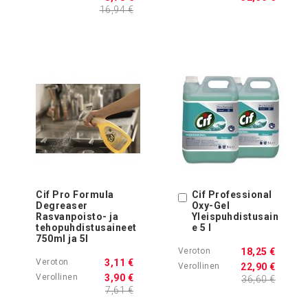
16,94 €
Cif Pro Formula
Cif Professional
Ostoskoriin
Degreaser
Oxy-Gel
Rasvanpoisto- ja
Yleispuhdistusain
tehopuhdistusaineet
e 5 l
750ml ja 5l
18,25 €
3,11 €
22,90 €
3,90 €
36,60 €
7,61 €