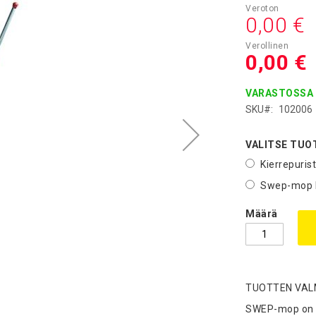
0,00 €
0,00 €
VARASTOSSA
SKU
102006
VALITSE TUO
Kierrepuri
Swep-mop k
Määrä
TUOTTEN VALM
SWEP-mop on p