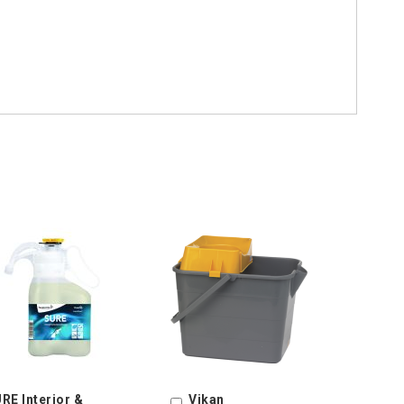
RE Interior &
Vikan
Ostoskoriin