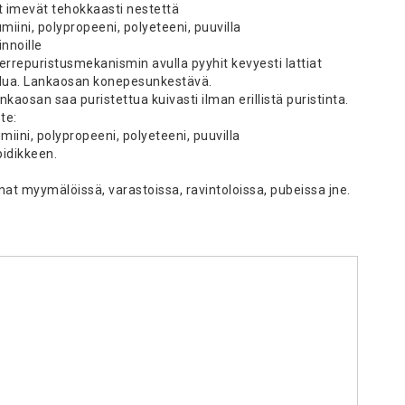
ut imevät tehokkaasti nestettä
umiini, polypropeeni, polyeteeni, puuvilla
innoille
rrepuristusmekanismin avulla pyyhit kevyesti lattiat
lua. Lankaosan konepesunkestävä.
aosan saa puristettua kuivasti ilman erillistä puristinta.
te:
umiini, polypropeeni, polyeteeni, puuvilla
pidikkeen.
nnat myymälöissä, varastoissa, ravintoloissa, pubeissa jne.