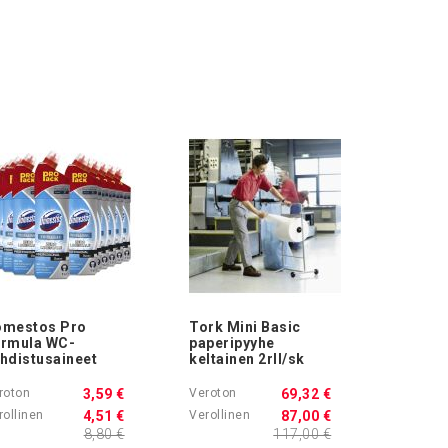
mestos Pro
Tork Mini Basic
rmula WC-
paperipyyhe
hdistusaineet
keltainen 2rll/sk
3,59 €
69,32 €
4,51 €
87,00 €
8,80 €
117,00 €