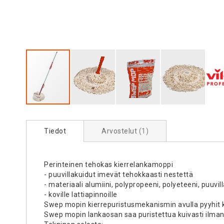
Skip
to
the
Tiedot
Arvostelut
1
beginning
of
the
Perinteinen tehokas kierrelankamoppi
images
- puuvillakuidut imevät tehokkaasti nestettä
gallery
- materiaali alumiini, polypropeeni, polyeteeni, puuvil
- koville lattiapinnoille
Swep mopin kierrepuristusmekanismin avulla pyyhit 
Swep mopin lankaosan saa puristettua kuivasti ilman er