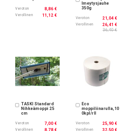
Imeytysjauhe
350g
8,86 €
11,12 €
21,04 €
26,41 €
36,40 €
TASKI Standard
Eco
Ostoskoriin
Ostoskoriin
Nihkeämoppi 25
moppiliinarulla,10
cm
0kpl/rll
7,00 €
25,90 €
8,78 €
32,50 €