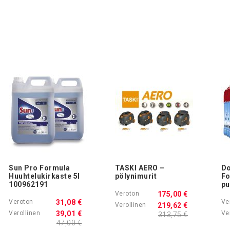
Sun Pro Formula
TASKI AERO –
Do
Huuhtelukirkaste 5l
pölynimurit
Fo
100962191
pu
175,00 €
31,08 €
219,62 €
39,01 €
313,75 €
47,00 €