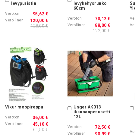
levypuristin
levykehysrunko
Su
60cm
Yl
95,62 €
70,12 €
120,00 €
88,00 €
128,00 €
122,00 €
Vikur moppireppu
Unger AK013
Ostoskoriin
ikkunanpesusetti
12L
36,00 €
45,18 €
72,50 €
61,50 €
90,99 €