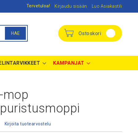
Tervetuloa!
Kirjaudu sisään
Luo Asiakastili
Ostoskori
HAE
ELINTARVIKKEET
KAMPANJAT
-mop
epuristusmoppi
Kirjoita tuotearvostelu