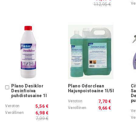
112,95 €
Plano Desiklor
Plano Odorclean
Ci
Ostoskoriin
Desinfioiva
Hajunpoistoaine 1l/5l
Sa
puhdistusaine 1l
De
pu
7,70 €
5,56 €
9,66 €
6,98 €
7,99 €