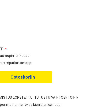
TE
stusmopin lankaosa
ierrepuristusmoppi
Ostoskoriin
ISTUS LOPETETTU. TUTUSTU VAIHTOEHTOIHIN.
erinteinen tehokas kierrelankamoppi