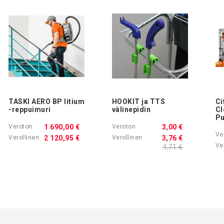
TASKI AERO BP litium
HOOKIT ja TTS
Ci
-reppuimuri
välinepidin
Cl
Pu
1 690,00 €
3,00 €
2 120,95 €
3,76 €
4,71 €