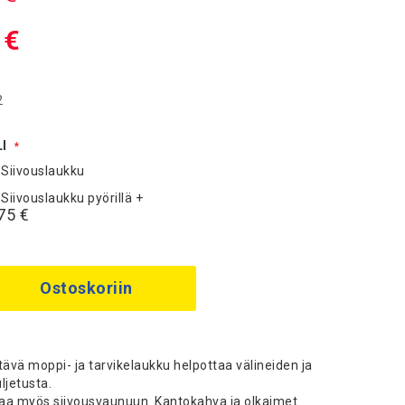
 €
2
I
 Siivouslaukku
 Siivouslaukku pyörillä
+
75 €
Ostoskoriin
tävä moppi- ja tarvikelaukku helpottaa välineiden ja
ljetusta.
aa myös siivousvaunuun. Kantokahva ja olkaimet.