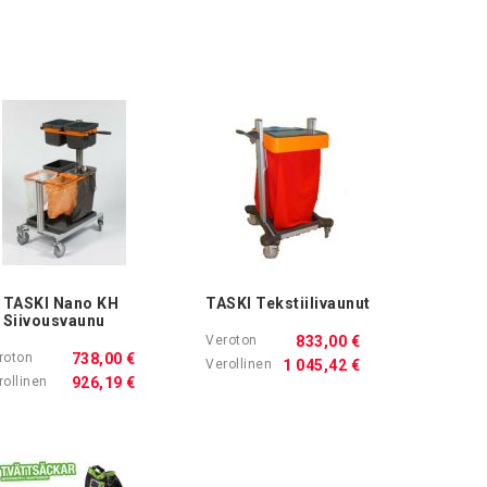
TASKI Nano KH
TASKI Tekstiilivaunut
Ostoskoriin
Siivousvaunu
833,00 €
738,00 €
1 045,42 €
926,19 €