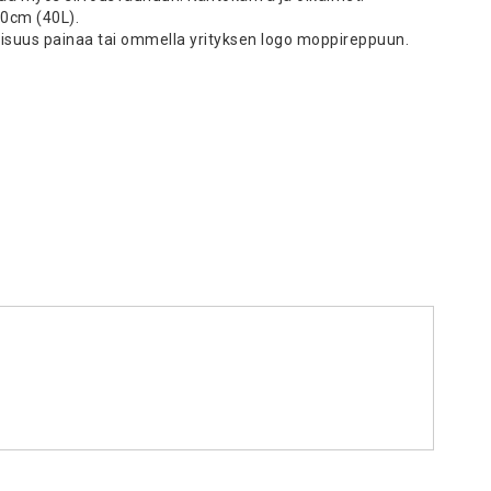
40cm (40L).
isuus painaa tai ommella yrityksen logo moppireppuun.