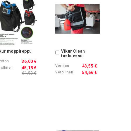
kur moppireppu
Vikur Clean
Ostoskoriin
taskuessu
36,00 €
43,55 €
45,18 €
54,66 €
61,50 €