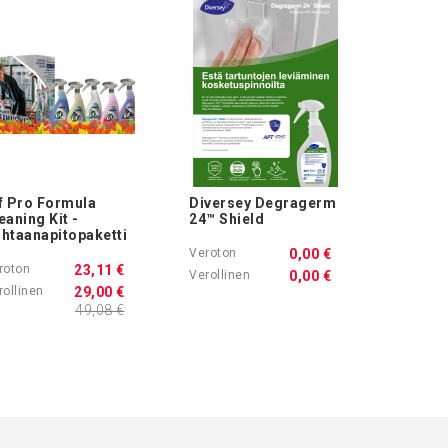
f Pro Formula
Diversey Degragerm
eaning Kit -
24™ Shield
htaanapitopaketti
0,00 €
23,11 €
0,00 €
29,00 €
49,08 €