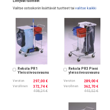
Liittyvät tuotteet
Valitse ostoskoriin lisättävät tuotteet tai
valitse kaikki
Rekola PR1
Rekola PR3 Pieni
Ostoskoriin
Ostoskoriin
Yleissiivousvaunu
yleissiivousvaunu
297,00 €
289,00 €
372,74 €
362,70 €
498,24 €
445,52 €