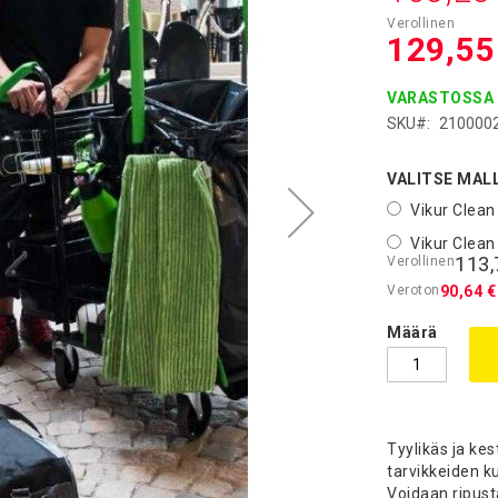
129,55
VARASTOSSA
SKU
210000
VALITSE MALL
Vikur Clean
Vikur Clean
113,
90,64 €
Määrä
Tyylikäs ja kes
tarvikkeiden ku
Voidaan ripust