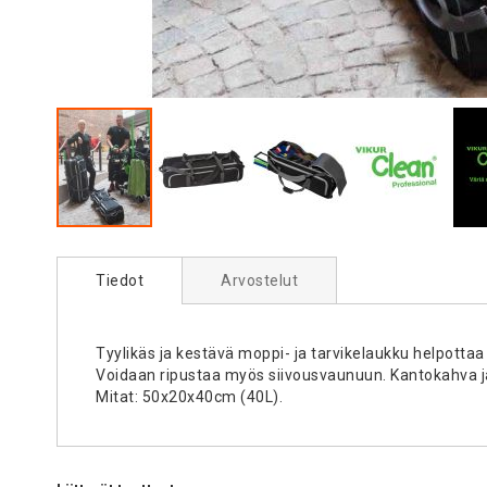
Skip
to
Tiedot
Arvostelut
the
beginning
of
the
Tyylikäs ja kestävä moppi- ja tarvikelaukku helpottaa 
images
Voidaan ripustaa myös siivousvaunuun. Kantokahva j
gallery
Mitat: 50x20x40cm (40L).