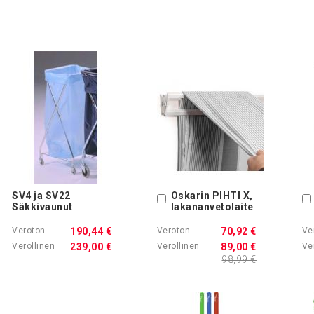
SV4 ja SV22
Oskarin PIHTI X,
Ostoskoriin
Säkkivaunut
lakananvetolaite
190,44 €
70,92 €
239,00 €
89,00 €
98,99 €