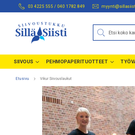
03 4225 555 / 040 1782 849
myynti@sillasiist
Hae
SIIVOUS
PEHMOPAPERITUOTTEET
TYÖV
Etusivu
Vikur Siivouslaukut
Skip
to
the
end
of
the
images
gallery