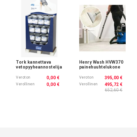
Tork kannettava
Henry Wash HVW370
vetopyyheannostelija
painehuuhtelukone
0,00 €
395,00 €
0,00 €
495,72 €
652,60 €