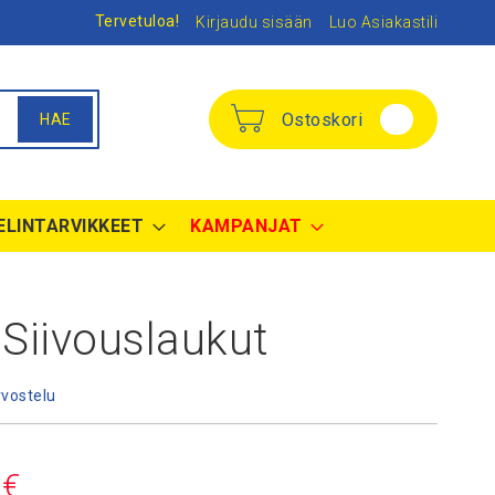
Tervetuloa!
Kirjaudu sisään
Luo Asiakastili
Ostoskori
HAE
ELINTARVIKKEET
KAMPANJAT
 Siivouslaukut
rvostelu
 €