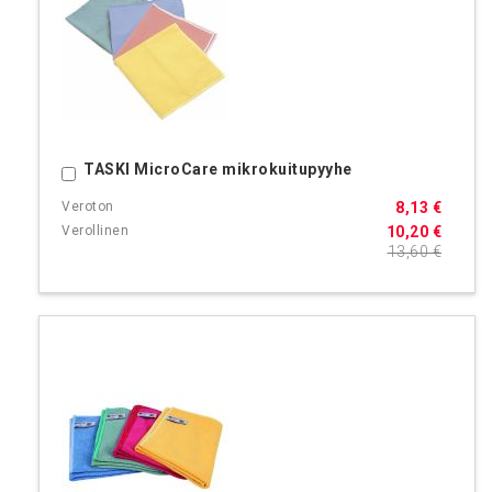
TASKI MicroCare mikrokuitupyyhe
Ostoskoriin
8,13 €
10,20 €
13,60 €