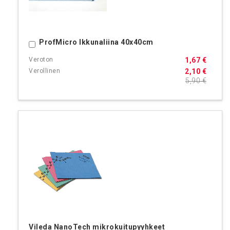
ProfMicro Ikkunaliina 40x40cm
Ostoskoriin
1,67 €
2,10 €
5,90 €
Vileda NanoTech mikrokuitupyyhkeet