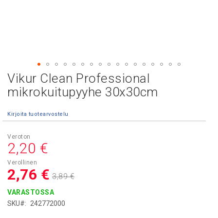
Vikur Clean Professional
Skip
to
mikrokuitupyyhe 30x30cm
the
beginning
Kirjoita tuotearvostelu
of
the
images
Asiakashinta
2,20 €
gallery
2,76 €
3,89 €
VARASTOSSA
SKU
242772000