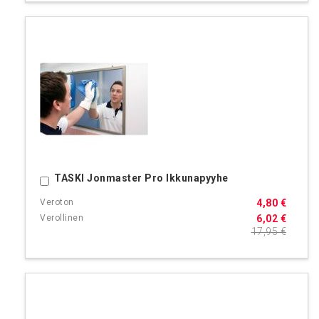
TASKI Jonmaster Pro Ikkunapyyhe
Ostoskoriin
4,80 €
6,02 €
17,95 €