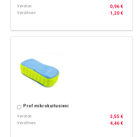
0,96 €
1,20 €
Prof mikrokuitusieni
Ostoskoriin
3,55 €
4,46 €