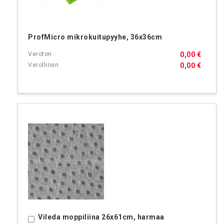
ProfMicro mikrokuitupyyhe, 36x36cm
0,00 €
0,00 €
Vileda moppiliina 26x61cm, harmaa
Ostoskoriin