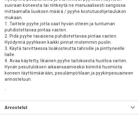
suoraan koneesta tai nihkeytä ne manuaalisesti sangossa
mittaamalla liuoksen määrä / pyyhe kostutusohjetaulukon
mukaan.
1. Taittele pyyhe jotta saat hyvän otteen ja tuntuman
puhdistettavaa pintaa vasten.
2. Pidä pyyhe tasaisena puhdistettavaa pintaa vasten.
Hyödynnä pyyhkeen kaikki pinnat molemmin puolin.
3. Käytä tarvittaessa lisäkosteutta tahroille ja pinttyneelle
lialle.
4. Avaa käytetty, likainen pyyhe taitoksesta huoltoa varten.
Hyvän pesutuloksen aikaansaamiseksi kiinnitä huomiota
koneen täyttömäärään, pesulämpötilaan ja pyykinpesuaineen
annosteluun.
.
Arvostelut