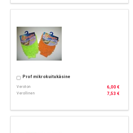
Prof mikrokuitukäsine
Ostoskoriin
6,00 €
7,53 €