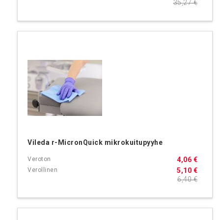
35,27 €
Vileda r-MicronQuick mikrokuitupyyhe
4,06 €
5,10 €
6,40 €