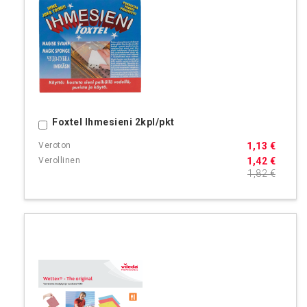
Foxtel Ihmesieni 2kpl/pkt
Ostoskoriin
1,13 €
1,42 €
1,82 €