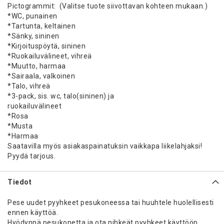
Pictogrammit: (Valitse tuote siivottavan kohteen mukaan.)
*WC, punainen
*Tartunta, keltainen
*Sänky, sininen
*Kirjoituspöytä, sininen
*Ruokailuvälineet, vihreä
*Muutto, harmaa
*Sairaala, valkoinen
*Talo, vihreä
*3-pack, sis. wc, talo(sininen) ja
ruokailu
*Rosa
*Musta
*Harmaa
Saatavilla myös asiakaspainatuksin vaikkapa liikelahjaksi!
Pyydä tarjous.
Tiedot
Pese uudet pyyhkeet pesukoneessa tai huuhtele huolellisesti
ennen käyttöä.
Hyödynnä pesukonetta ja ota nihkeät pyyhkeet käyttöön