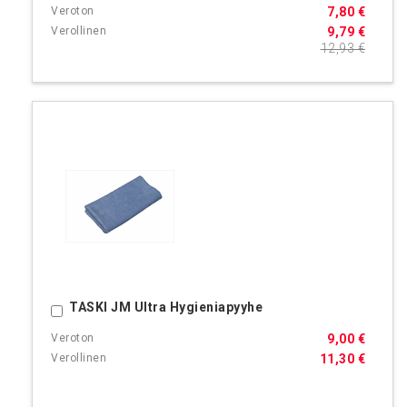
7,80 €
9,79 €
12,93 €
TASKI JM Ultra Hygieniapyyhe
Ostoskoriin
9,00 €
11,30 €