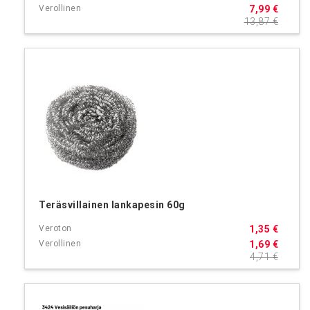
7,99 €
13,87 €
Teräsvillainen lankapesin 60g
1,35 €
1,69 €
4,71 €