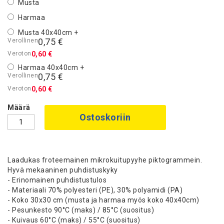
Musta
Harmaa
Musta 40x40cm
+
0,75 €
0,60 €
Harmaa 40x40cm
+
0,75 €
0,60 €
Määrä
Ostoskoriin
Laadukas froteemainen mikrokuitupyyhe piktogrammein.
Hyvä mekaaninen puhdistuskyky
- Erinomainen puhdistustulos
- Materiaali 70% polyesteri (PE), 30% polyamidi (PA)
- Koko 30x30 cm (musta ja harmaa myös koko 40x40cm)
- Pesunkesto 90°C (maks) / 85°C (suositus)
- Kuivaus 60°C (maks) / 55°C (suositus)