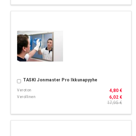
TASKI Jonmaster Pro Ikkunapyyhe
Ostoskoriin
4,80 €
6,02 €
17,95 €