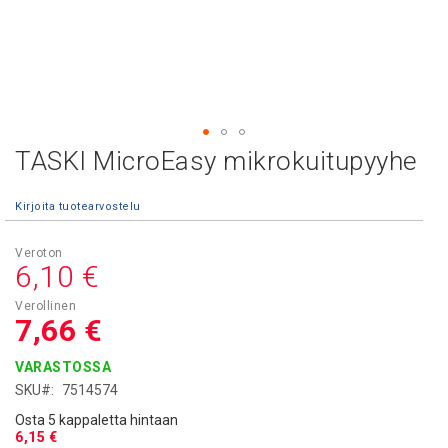
TASKI MicroEasy mikrokuitupyyhe
Skip
to
the
Kirjoita tuotearvostelu
beginning
of
the
6,10 €
images
gallery
7,66 €
VARASTOSSA
SKU
7514574
Osta 5 kappaletta hintaan
6,15 €