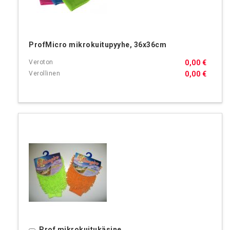
ProfMicro mikrokuitupyyhe, 36x36cm
0,00 €
0,00 €
Prof mikrokuitukäsine