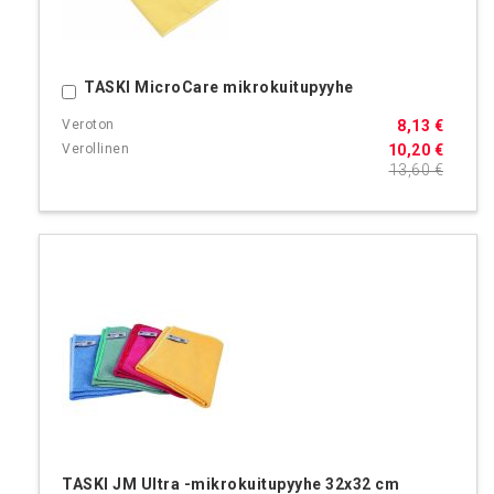
TASKI MicroCare mikrokuitupyyhe
Ostoskoriin
8,13 €
10,20 €
13,60 €
TASKI JM Ultra -mikrokuitupyyhe 32x32 cm