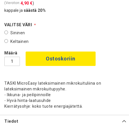
4,90 €
kappale ja
säästä
20
%
VALITSE VÄRI
Sininen
Keltainen
Määrä
Ostoskoriin
TASKI MicroEasy lateksimainen mikrokuituliina on
lateksimainen mikrokuitupyyhe.
- Ikkuna- ja peilipinnoille
- Hyvä hinta-laatusuhde
Kierrätysohje: koko tuote energiajätettä.
Tiedot