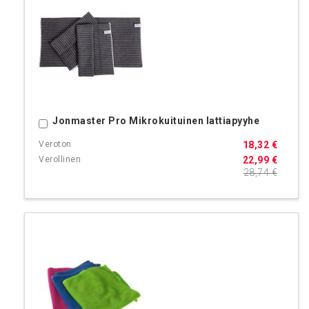
Jonmaster Pro Mikrokuituinen lattiapyyhe
Ostoskoriin
18,32 €
22,99 €
28,74 €