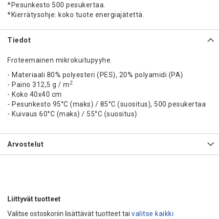
*Pesunkesto 500 pesukertaa.
*Kierrätysohje: koko tuote energiajätettä.
Tiedot
Froteemainen mikrokuitupyyhe.
- Materiaali 80% polyesteri (PES), 20% polyamidi (PA)
2
- Paino 312,5 g / m
- Koko 40x40 cm
- Pesunkesto 95
°C (maks) / 85
°C (suositus), 500 pesukertaa
- Kuivaus 60
°C (maks) / 55
°C (suositus)
Arvostelut
Liittyvät tuotteet
Valitse ostoskoriin lisättävät tuotteet tai
valitse kaikki