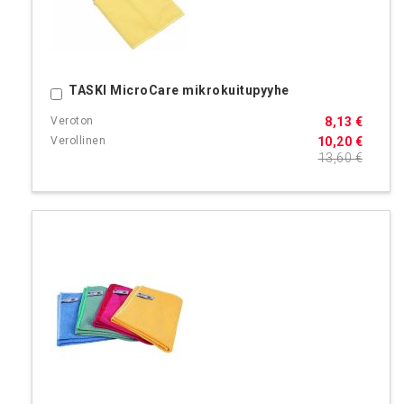
TASKI MicroCare mikrokuitupyyhe
Ostoskoriin
8,13 €
10,20 €
13,60 €