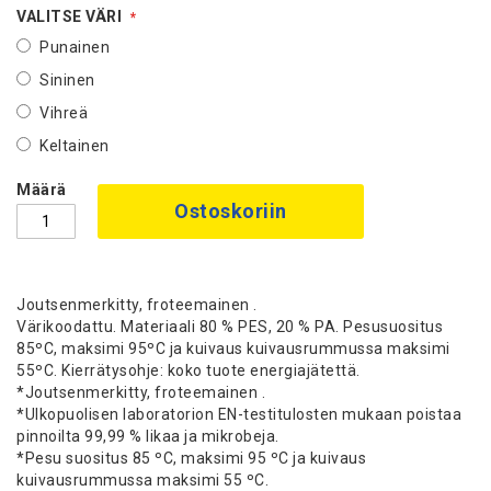
VALITSE VÄRI
Punainen
Sininen
Vihreä
Keltainen
Määrä
Ostoskoriin
Joutsenmerkitty, froteemainen .
Värikoodattu. Materiaali 80 % PES, 20 % PA. Pesusuositus
85ºC, maksimi 95ºC ja kuivaus kuivausrummussa maksimi
55ºC. Kierrätysohje: koko tuote energiajätettä.
*Joutsenmerkitty, froteemainen .
*Ulkopuolisen laboratorion EN-testitulosten mukaan poistaa
pinnoilta 99,99 % likaa ja mikrobeja.
*Pesu suositus 85 ºC, maksimi 95 ºC ja kuivaus
kuivausrummussa maksimi 55 ºC.