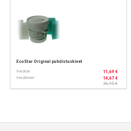
EcoStar Original puhdistuskivet
11,69 €
14,67 €
36,40 €