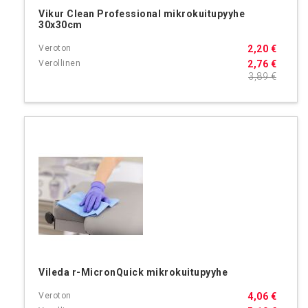
Vikur Clean Professional mikrokuitupyyhe
30x30cm
2,20 €
2,76 €
3,89 €
Vileda r-MicronQuick mikrokuitupyyhe
4,06 €