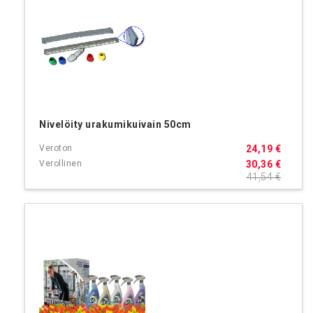
Nivelöity urakumikuivain 50cm
24,19 €
30,36 €
41,54 €