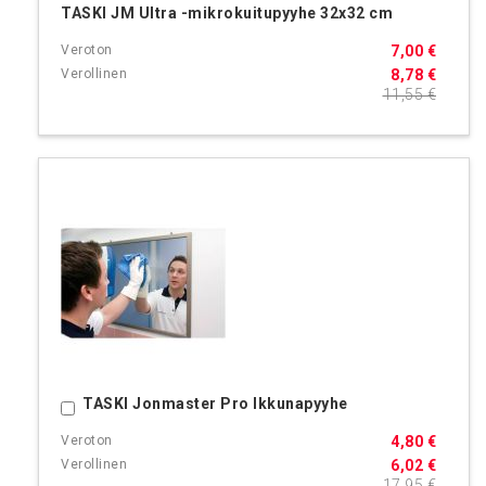
TASKI JM Ultra -mikrokuitupyyhe 32x32 cm
7,00 €
8,78 €
11,55 €
TASKI Jonmaster Pro Ikkunapyyhe
Ostoskoriin
4,80 €
6,02 €
17,95 €