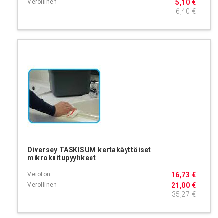
5,10 €
6,40 €
Diversey TASKISUM kertakäyttöiset
mikrokuitupyyhkeet
16,73 €
21,00 €
35,27 €