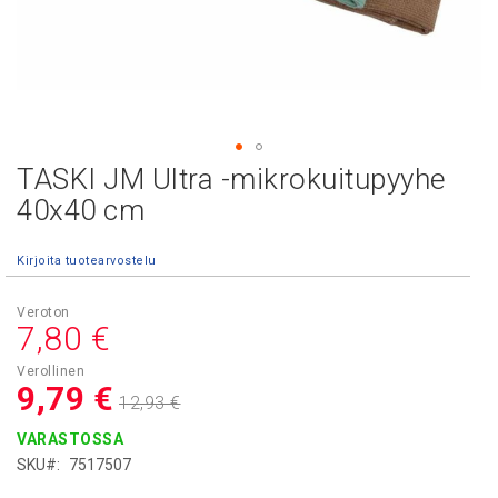
TASKI JM Ultra -mikrokuitupyyhe
Skip
to
40x40 cm
the
beginning
Kirjoita tuotearvostelu
of
the
images
Asiakashinta
7,80 €
gallery
9,79 €
12,93 €
VARASTOSSA
SKU
7517507