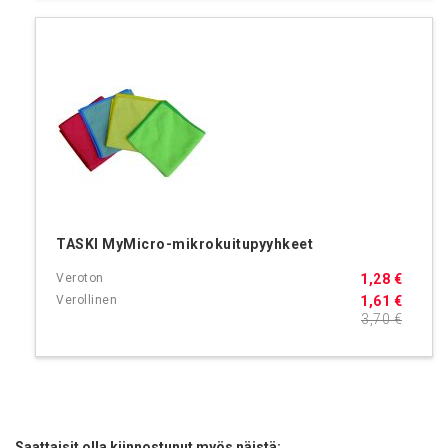
TASKI MyMicro-mikrokuitupyyhkeet
1,28 €
1,61 €
3,70 €
Saattaisit olla kiinnostunut myös näistä: