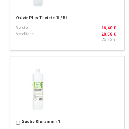
Oxivir Plus Tiiviste 1l / 5l
16,40 €
20,58 €
25,73 €
Sactiv Kloramiini 1l
Ostoskoriin