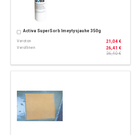
Activa SuperSorb Imeytysjauhe 350g
Ostoskoriin
21,04 €
26,41 €
36,40 €