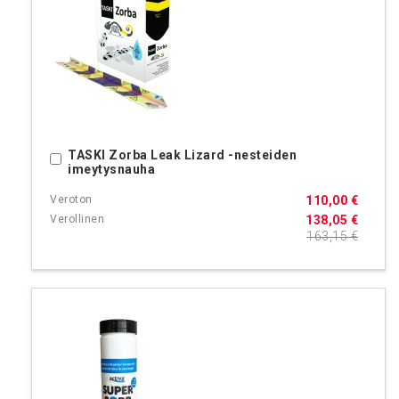
TASKI Zorba Leak Lizard -nesteiden
Ostoskoriin
imeytysnauha
110,00 €
138,05 €
163,15 €