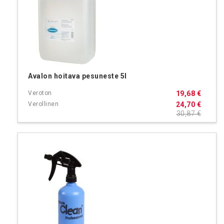
Avalon hoitava pesuneste 5l
19,68 €
24,70 €
30,87 €