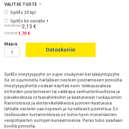
VALITSE TUOTE
SpillEx 20 kpl
SpillEx kit seinälle
+
2,13 €
1,70 €
Määrä
Ostoskoriin
SpillEx imeytyspyyhe on super imukyinen kertakäyttöpyyhe.
Se on suunniteltu haitallisen nesteen poistamiseen pinnoilta.
Imeytyspyyhettä voidaan käyttää esim. leikkaussalissa
eritteiden poistamiseen tai vaikkapa vanhustenhuollossa ja
päiväkodeissa virtsavahinkoihin ja kaatuneisiin ruokajuomiin.
Ravintoloissa ja elintarvikeliikkeissä juomien kaatuessa
lattialle nesteen saa nopeasti ja turvallisesti poistettua. Eri
teollisuuden tuotantotiloissa se toimii hyvin monenlaisten
vesipohjaisten vuotojen kuivaamisessa. Paras tulos saadaan
kovilta pinnoilta.