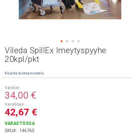
Vileda SpillEx Imeytyspyyhe
Skip
to
20kpl/pkt
the
beginning
Kirjoita tuotearvostelu
of
the
images
34,00 €
gallery
42,67 €
VARASTOSSA
SKU
146760