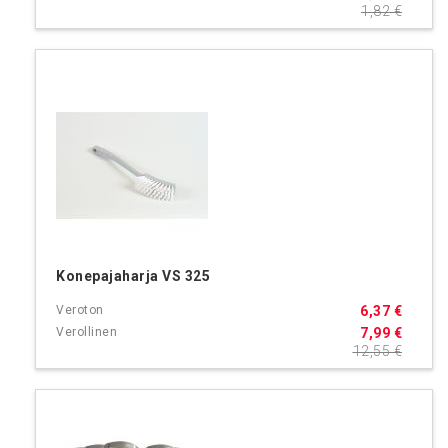
1,82 €
Konepajaharja VS 325
6,37 €
7,99 €
12,55 €