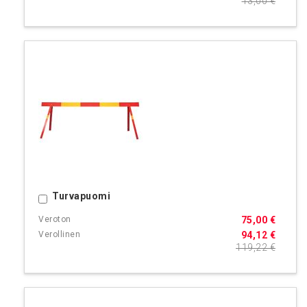
13,00 €
Turvapuomi
Ostoskoriin
75,00 €
94,12 €
119,22 €