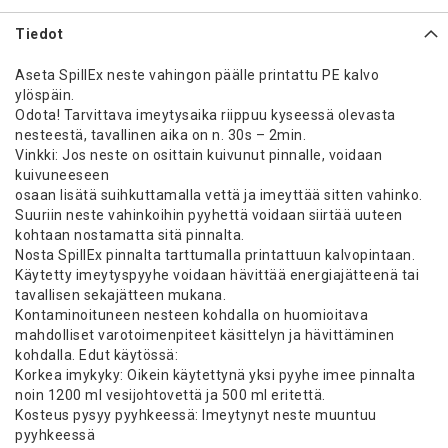
Tiedot
Aseta SpillEx neste vahingon päälle printattu PE kalvo
ylöspäin.
Odota! Tarvittava imeytysaika riippuu kyseessä olevasta
nesteestä, tavallinen aika on n. 30s – 2min.
Vinkki: Jos neste on osittain kuivunut pinnalle, voidaan
kuivuneeseen
osaan lisätä suihkuttamalla vettä ja imeyttää sitten vahinko.
Suuriin neste vahinkoihin pyyhettä voidaan siirtää uuteen
kohtaan nostamatta sitä pinnalta.
Nosta SpillEx pinnalta tarttumalla printattuun kalvopintaan.
Käytetty imeytyspyyhe voidaan hävittää energiajätteenä tai
tavallisen sekajätteen mukana.
Kontaminoituneen nesteen kohdalla on huomioitava
mahdolliset varotoimenpiteet käsittelyn ja hävittäminen
kohdalla. Edut käytössä:
Korkea imykyky: Oikein käytettynä yksi pyyhe imee pinnalta
noin 1200 ml vesijohtovettä ja 500 ml eritettä.
Kosteus pysyy pyyhkeessä: Imeytynyt neste muuntuu
pyyhkeessä