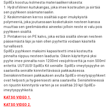
SpillEx koostuu kolmesta materiaalikerroksesta:
1. Hydrofiilinen kuitukangas, joka imee kosteuden ja siirtää
sen pyyhkeen sisämateriaaliin.
2. Keskimmäinen kerros sisältää super imukykyistä
polymeeriä, joka joutuessaan kosketuksiin nesteen kanssa
muuttaa sen geelimäiseksi aineeksi jolloin neste ei valu pois
pyyhkeen sisältä.
3. Pintakerros on PE kalvo, joka estää sisällä olevan nesteen
pääsemästä läpi ja näin ollen pyyhettä voidaan käsitellä
turvallisesti.
SpillEx pyyhkeen maksimi kapasiteetti imeä kosteutta
pinnalta riippuu nesteen laadusta. Oikein käytettynä yksi
pyyhe imee pinnalta noin 1200ml vesijohtovettä ja noin 500ml
eritettä. UUTUUS! SpillEx Kit seinälle: SpillEx-imeytyspyyhe on
saatavilla seinälle kiinnitettävässä pakkauksessa.
Seinäkiinnitteisen pakkauksen avulla SpillEx-imeytyspyyhkeet
ovat helposti ja hygieenisesti aina saatavilla. Seinätelineessä
on ripustin kiinnitystä varten ja se sisältää 20 kpl SpillEx-
imeytyspyyhkeitä.
KATSO VIDEO 1.
KATSO VIDEO 2.