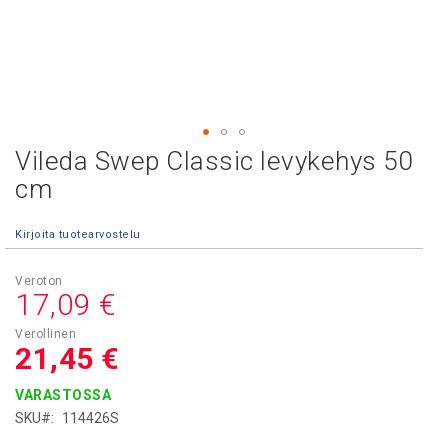
Vileda Swep Classic levykehys 50
Skip
to
cm
the
beginning
Kirjoita tuotearvostelu
of
the
images
17,09 €
gallery
21,45 €
VARASTOSSA
SKU
114426S