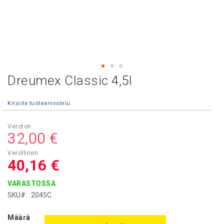
Dreumex Classic 4,5l
Skip
to
the
Kirjoita tuotearvostelu
beginning
of
the
32,00 €
images
gallery
40,16 €
VARASTOSSA
SKU
2045C
Määrä