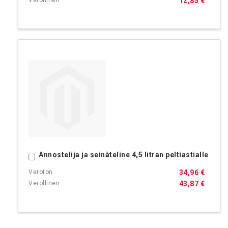
12,85 €
Annostelija ja seinäteline 4,5 litran peltiastialle
Ostoskoriin
34,96 €
43,87 €