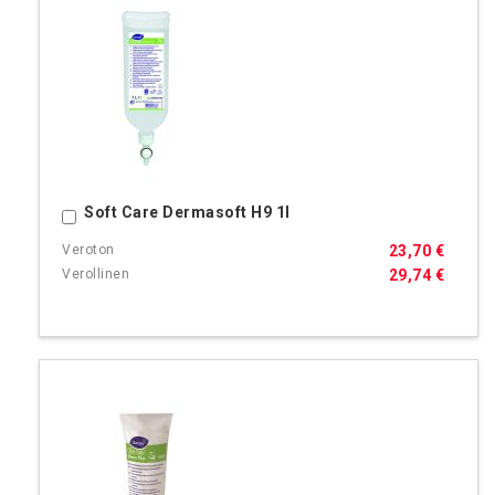
Soft Care Dermasoft H9 1l
Ostoskoriin
23,70 €
29,74 €