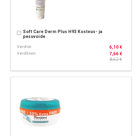
Soft Care Derm Plus H93 Kosteus- ja
Ostoskoriin
pesuvoide
6,10 €
7,66 €
8,62 €