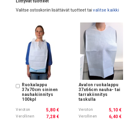
Liittyvät tuotteet
Valitse ostoskoriin lisättävät tuotteet tai
valitse kaikki
Ruokalappu
Avalon ruokalappu
Ostoskoriin
37x70cm sininen
37x66cm nauha- tai
nauhakiinnitys
tarrakiinnitys
100kpl
taskulla
5,80 €
5,10 €
7,28 €
6,40 €