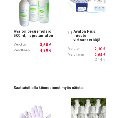
Avalon pesuemulsio
Avalon Piss,
Ostoskoriin
500ml, hajustamaton
miesten
virtsankerääjä
3,50 €
2,10 €
4,39 €
2,64 €
3,14 €
Saattaisit olla kiinnostunut myös näistä: