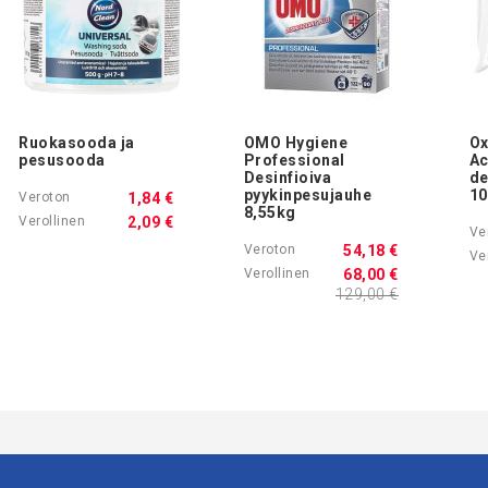
Ruokasooda ja
OMO Hygiene
Ox
pesusooda
Professional
Ac
Desinfioiva
de
pyykinpesujauhe
10
1,84 €
8,55kg
2,09 €
54,18 €
68,00 €
129,00 €