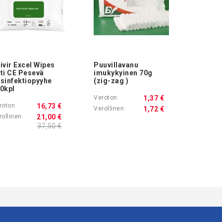
ivir Excel Wipes
Puuvillavanu
ti CE Pesevä
imukykyinen 70g
sinfektiopyyhe
(zig-zag )
0kpl
1,37 €
16,73 €
1,72 €
21,00 €
37,50 €