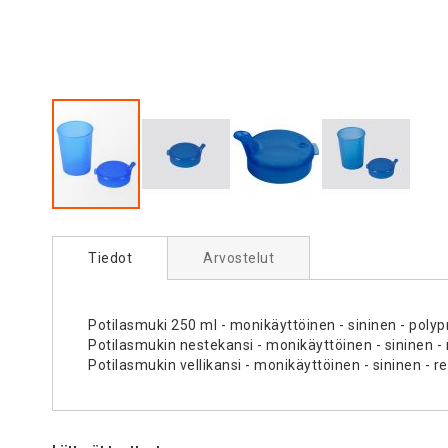
Skip
to
Tiedot
Arvostelut
the
beginning
of
the
Potilasmuki 250 ml - monikäyttöinen - sininen - poly
images
Potilasmukin nestekansi - monikäyttöinen - sininen 
gallery
Potilasmukin vellikansi - monikäyttöinen - sininen -