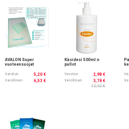
AVALON Super
Käsidesi 500ml:n
Pa
vuoteensuojat
pullot
ke
5,20 €
2,98 €
6,53 €
3,74 €
12,42 €