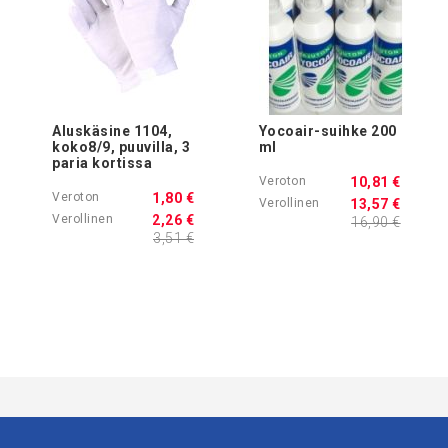
Aluskäsine 1104,
Yocoair-suihke 200
koko8/9, puuvilla, 3
ml
paria kortissa
10,81 €
1,80 €
13,57 €
2,26 €
16,90 €
3,51 €