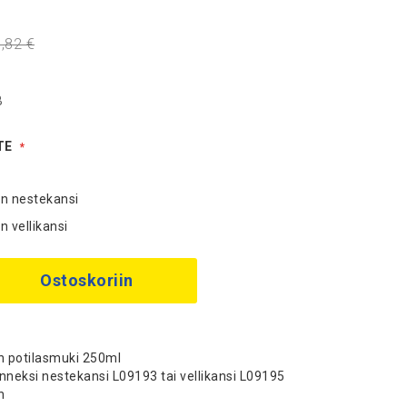
,82 €
B
TE
i
in nestekansi
n vellikansi
Ostoskoriin
n potilasmuki 250ml
anneksi nestekansi L09193 tai vellikansi L09195
n