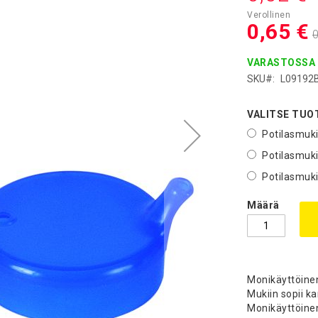
0,65 €
0
VARASTOSSA
SKU
L09192
VALITSE TUO
Potilasmuk
Potilasmuk
Potilasmuki
Määrä
Monikäyttöine
Mukiin sopii k
Monikäyttöine