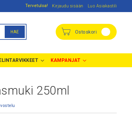
Tervetuloa!
Kirjaudu sisään
Luo Asiakastili
Ostoskori
HAE
ELINTARVIKKEET
KAMPANJAT
asmuki 250ml
rvostelu
nta