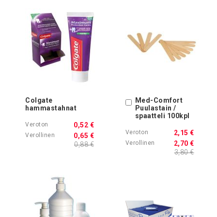
Colgate
Med-Comfort
Ostoskoriin
hammastahnat
Puulastain /
spaatteli 100kpl
0,52 €
2,15 €
0,65 €
2,70 €
0,88 €
3,80 €