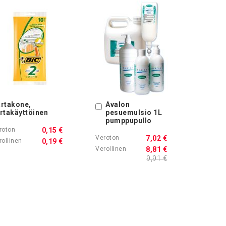
rtakone,
Avalon
Ostoskoriin
rtakäyttöinen
pesuemulsio 1L
pumppupullo
0,15 €
7,02 €
0,19 €
8,81 €
9,91 €