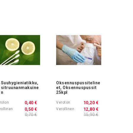
Suuhygieniatikku,
Oksennuspussiteline
Ostoskoriin
sitruunanmakuine
et, Oksennuspussit
n
25kpl
0,40 €
10,20 €
0,50 €
12,80 €
0,70 €
15,90 €