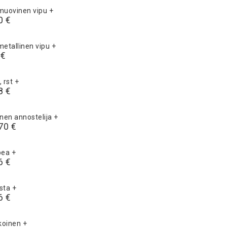
 muovinen vipu
+
0 €
metallinen vipu
+
 €
, rst
+
8 €
nen annostelija
+
70 €
opea
+
6 €
usta
+
6 €
lkoinen
+