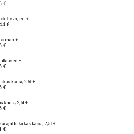
6 €
lukittava, rst
+
44 €
 harmaa
+
6 €
valkoinen
+
6 €
irkas kansi, 2,5l
+
6 €
s kansi, 2,5l
+
6 €
arajattu kirkas kansi, 2,5l
+
1 €