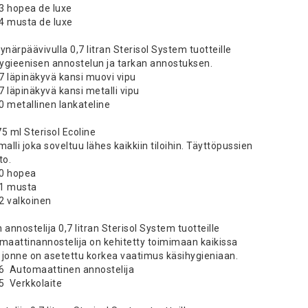
3 hopea de luxe
4 musta de luxe
ynärpäävivulla 0,7 litran Sterisol System tuotteille
ygieenisen annostelun ja tarkan annostuksen.
7 läpinäkyvä kansi muovi vipu
7 läpinäkyvä kansi metalli vipu
0 metallinen lankateline
5 ml Sterisol Ecoline
malli joka soveltuu lähes kaikkiin tiloihin. Täyttöpussien
to.
30 hopea
31 musta
2 valkoinen
nnostelija 0,7 litran Sterisol System tuotteille
omaattinannostelija on kehitetty toimimaan kaikissa
 jonne on asetettu korkea vaatimus käsihygieniaan.
46 Automaattinen annostelija
5 Verkkolaite