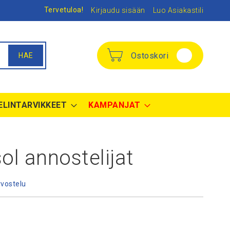
Tervetuloa!
Kirjaudu sisään
Luo Asiakastili
Ostoskori
HAE
ELINTARVIKKEET
KAMPANJAT
sol annostelijat
rvostelu