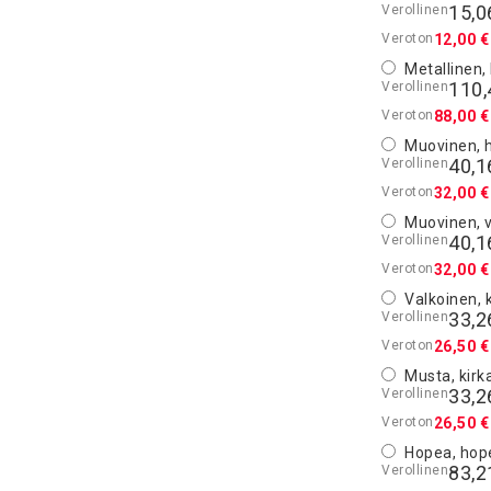
15,0
12,00 €
Metallinen, 
110,
88,00 €
Muovinen,
40,1
32,00 €
Muovinen, 
40,1
32,00 €
Valkoinen, k
33,2
26,50 €
Musta, kirka
33,2
26,50 €
Hopea, hope
83,2