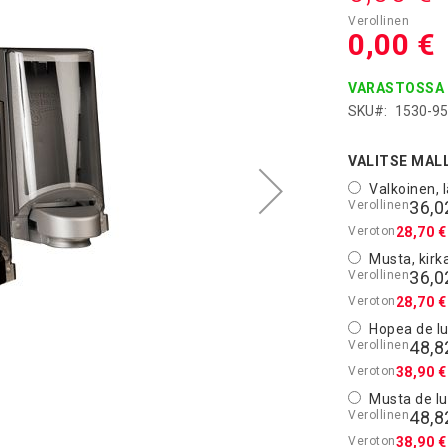
0,00 €
VARASTOSSA
SKU
1530-9
VALITSE MAL
Valkoinen, 
36,0
28,70 €
Musta, kirk
36,0
28,70 €
Hopea de l
48,8
38,90 €
Musta de l
48,8
38,90 €