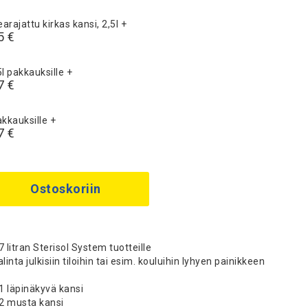
arajattu kirkas kansi, 2,5l
+
5 €
5l pakkauksille
+
7 €
akkauksille
+
7 €
Ostoskoriin
7 litran Sterisol System tuotteille
inta julkisiin tiloihin tai esim. kouluihin lyhyen painikkeen
1 läpinäkyvä kansi
2 musta kansi