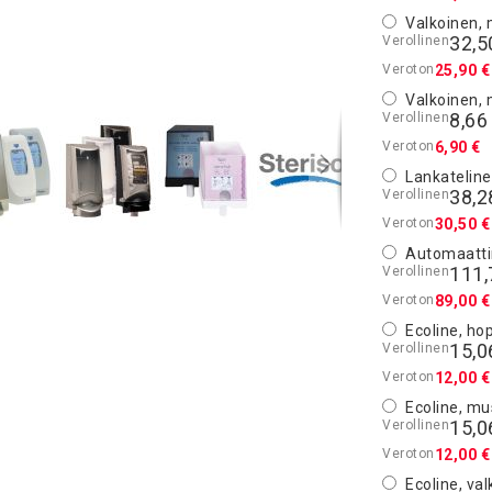
Valkoinen,
32,5
25,90 €
Valkoinen, 
8,66
6,90 €
Lankateline
38,2
30,50 €
Automaatti
111,
89,00 €
Ecoline, h
15,0
12,00 €
Ecoline, m
15,0
12,00 €
Ecoline, va