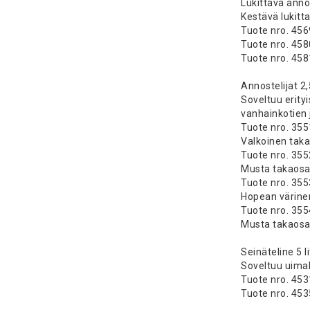
Lukittava annos
Kestävä lukitta
Tuote nro. 456
Tuote nro. 45
Tuote nro. 458
Annostelijat 2,
Soveltuu erityi
vanhainkotien j
Tuote nro. 355
Valkoinen takao
Tuote nro. 35
Musta takaosa 
Tuote nro. 355
Hopean värinen
Tuote nro. 355
Musta takaosa 
Seinäteline 5 l
Soveltuu uimaha
Tuote nro. 453
Tuote nro. 45