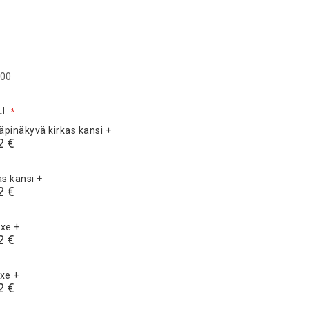
500
LI
läpinäkyvä kirkas kansi
+
2 €
as kansi
+
2 €
uxe
+
2 €
uxe
+
2 €