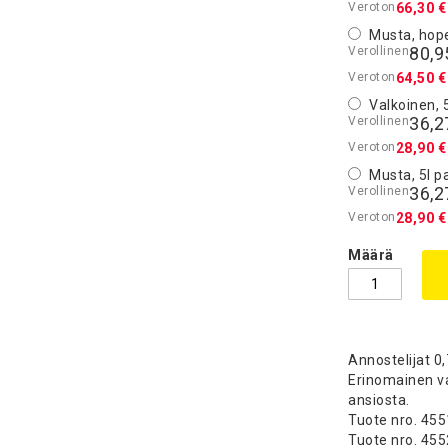
66,30 €
Musta, hope
80,9
64,50 €
Valkoinen, 
36,2
28,90 €
Musta, 5l p
36,2
28,90 €
Määrä
Annostelijat 0,
Erinomainen val
ansiosta.
Tuote nro. 455
Tuote nro. 455