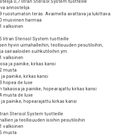
telija 0,7 litran Sterisol System tuotteille
va annostelija.
9 ruostumaton teräs. Avaimella avattava ja lukittava.
80 muovinen harmaa
1 valkoinen
5 litran Sterisol System tuotteille
sen hyvin uimahalleihin, teollisuuden pesutiloihin,
a sairaaloiden suihkutiloihin ym.
1 valkoinen
sa ja painike, kirkas kansi
52 musta
ja painike, kirkas kansi
3 hopea de luxe
 takaosa ja painike, hopearajattu kirkas kansi
4 musta de luxe
ja painike, hopearajattu kirkas kansi
itran Sterisol System tuotteille
llien ja teollisuuden isoihin pesutiloihin.
1 valkoinen
35 musta