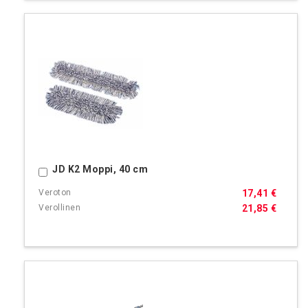
JD K2 Moppi, 40 cm
Ostoskoriin
17,41 €
21,85 €