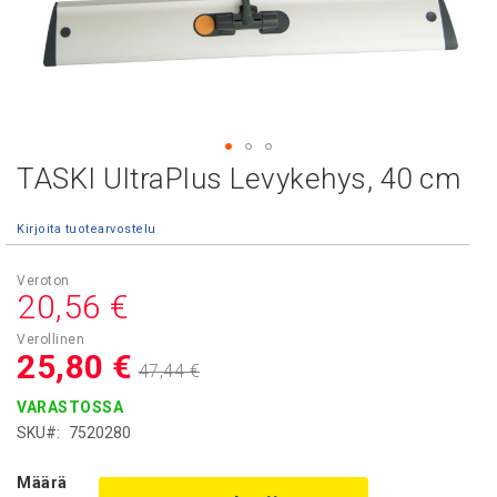
TASKI UltraPlus Levykehys, 40 cm
Skip
to
the
Kirjoita tuotearvostelu
beginning
of
Asiakashinta
the
20,56 €
images
gallery
25,80 €
47,44 €
VARASTOSSA
SKU
7520280
Määrä