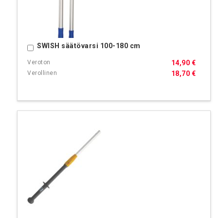
SWISH säätövarsi 100-180 cm
Ostoskoriin
14,90 €
18,70 €