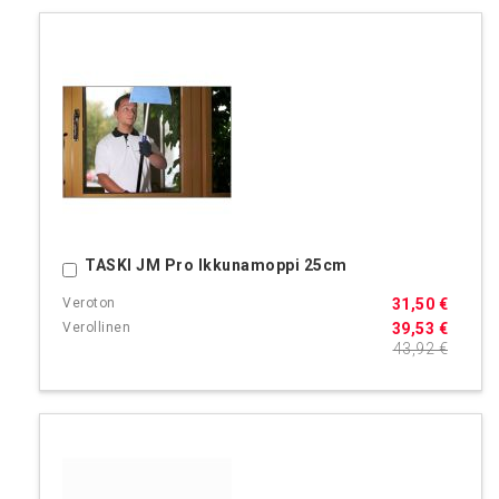
TASKI JM Pro Ikkunamoppi 25cm
Ostoskoriin
31,50 €
39,53 €
43,92 €