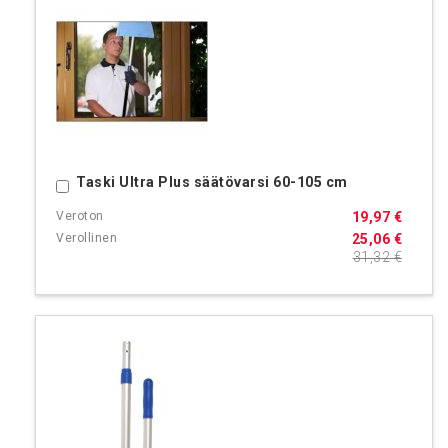
Taski Ultra Plus säätövarsi 60-105 cm
Ostoskoriin
19,97 €
25,06 €
31,32 €