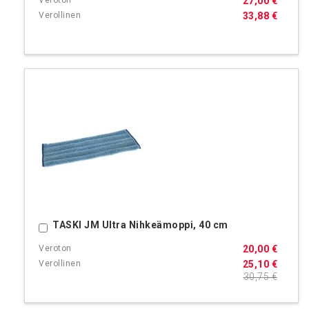
27,00 €
33,88 €
TASKI JM Ultra Nihkeämoppi, 40 cm
Ostoskoriin
20,00 €
25,10 €
30,75 €