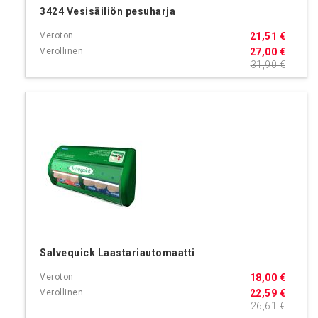
3424 Vesisäiliön pesuharja
21,51 €
27,00 €
31,90 €
Salvequick Laastariautomaatti
18,00 €
22,59 €
26,61 €