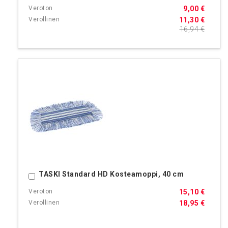
9,00 €
11,30 €
16,94 €
TASKI Standard HD Kosteamoppi, 40 cm
Ostoskoriin
15,10 €
18,95 €