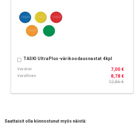
TASKI UltraPlus-värikoodausnastat 4kpl
Ostoskoriin
7,00 €
8,78 €
12,86 €
Saattaisit olla kiinnostunut myös näistä: