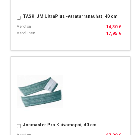
TASKI JM UltraPlus -varatarranauhat, 40 cm
Ostoskoriin
14,30 €
17,95 €
Jonmaster Pro Kuivamoppi, 40 cm
Ostoskoriin