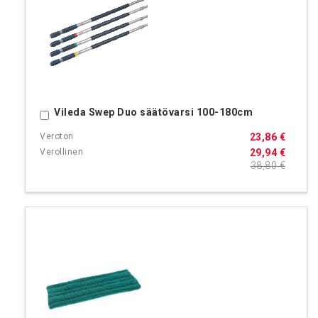
Vileda Swep Duo säätövarsi 100-180cm
Ostoskoriin
23,86 €
29,94 €
38,80 €