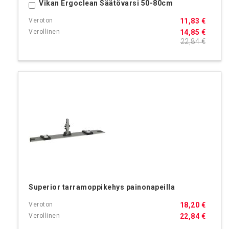
Vikan Ergoclean Säätövarsi 50-80cm
Ostoskoriin
11,83 €
14,85 €
22,84 €
Superior tarramoppikehys painonapeilla
18,20 €
22,84 €