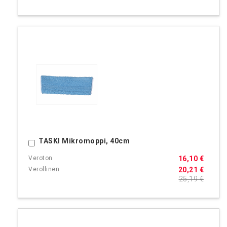
TASKI Mikromoppi, 40cm
Ostoskoriin
16,10 €
20,21 €
25,19 €