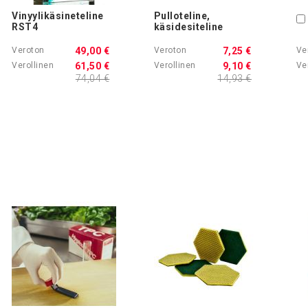
Vinyylikäsineteline
Pulloteline,
RST4
käsidesiteline
49,00 €
7,25 €
61,50 €
9,10 €
74,04 €
14,93 €