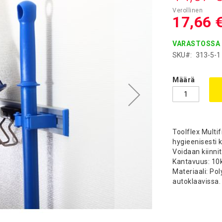
17,66 
VARASTOSSA
SKU
313-5-1
Määrä
Toolflex Multi
hygieenisesti 
Voidaan kiinni
Kantavuus: 10
Materiaali: Po
autoklaavissa.