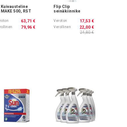
Kuivausteline
Flip Clip
Ostoskoriin
MAKE 500, RST
seinäkiinnike
63,71 €
17,53 €
79,96 €
22,00 €
24,80 €