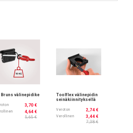
Bruns välinepidike
Toolflex välinepidin
Ostoskoriin
seinäkiinnityksellä
3,70 €
2,74 €
4,64 €
3,44 €
5,65 €
7,38 €