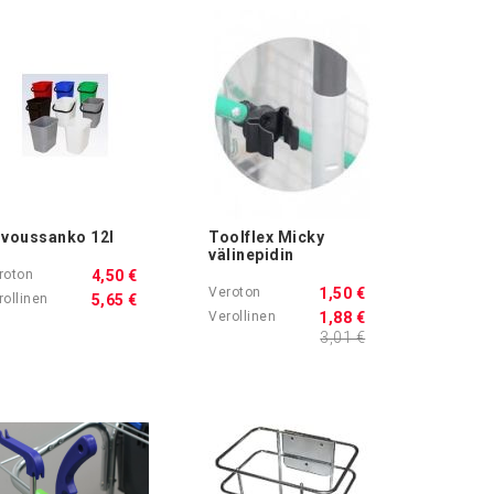
ivoussanko 12l
Toolflex Micky
välinepidin
4,50 €
1,50 €
5,65 €
1,88 €
3,01 €