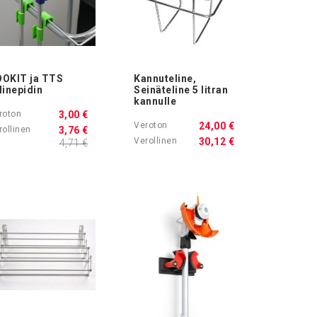
OKIT ja TTS
Kannuteline,
linepidin
Seinäteline 5 litran
kannulle
3,00 €
24,00 €
3,76 €
30,12 €
4,71 €