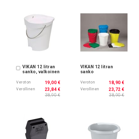
VIKAN 12 litran
VIKAN 12 litran
Ostoskoriin
sanko, valkoinen
sanko
19,00 €
18,90 €
23,84 €
23,72 €
38,90 €
38,90 €