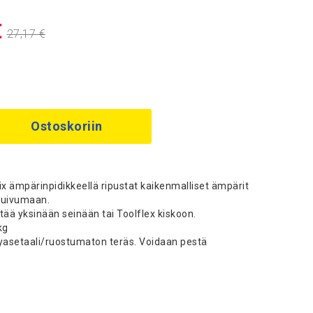
€
27,17 €
Ostoskoriin
fix ämpärinpidikkeellä ripustat kaikenmalliset ämpärit
kuivumaan.
ttää yksinään seinään tai Toolflex kiskoon.
kg
lyasetaali/ruostumaton teräs. Voidaan pestä