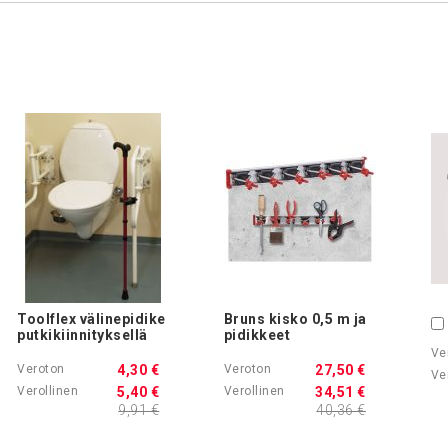
Toolflex välinepidike
Bruns kisko 0,5 m ja
putkikiinnityksellä
pidikkeet
4,30 €
27,50 €
5,40 €
34,51 €
9,91 €
40,36 €