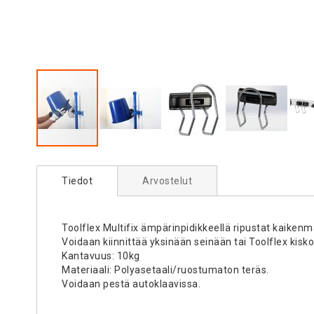
Skip
to
Tiedot
Arvostelut
the
beginning
of
the
Toolflex Multifix ämpärinpidikkeellä ripustat kaikenm
images
Voidaan kiinnittää yksinään seinään tai Toolflex kisk
gallery
Kantavuus: 10kg
Materiaali: Polyasetaali/ruostumaton teräs.
Voidaan pestä autoklaavissa.