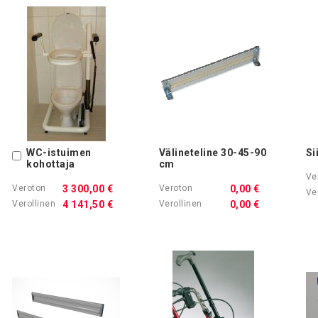
WC-istuimen
Välineteline 30-45-90
Si
Ostoskoriin
kohottaja
cm
3 300,00 €
0,00 €
4 141,50 €
0,00 €