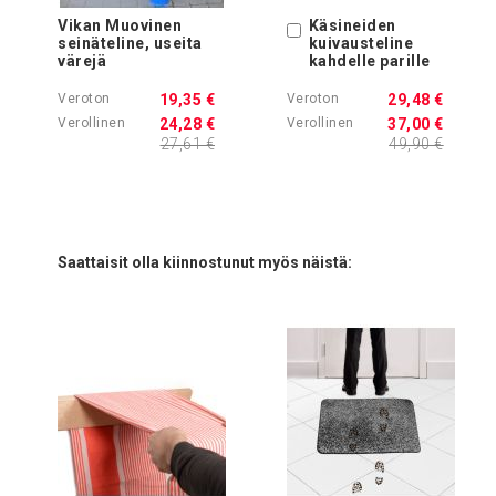
Vikan Muovinen
Käsineiden
Ostoskoriin
seinäteline, useita
kuivausteline
värejä
kahdelle parille
19,35 €
29,48 €
24,28 €
37,00 €
27,61 €
49,90 €
Saattaisit olla kiinnostunut myös näistä: