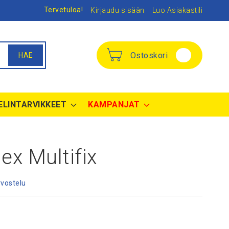
Tervetuloa!
Kirjaudu sisään
Luo Asiakastili
Ostoskori
HAE
ELINTARVIKKEET
KAMPANJAT
lex Multifix
rvostelu
nta
€