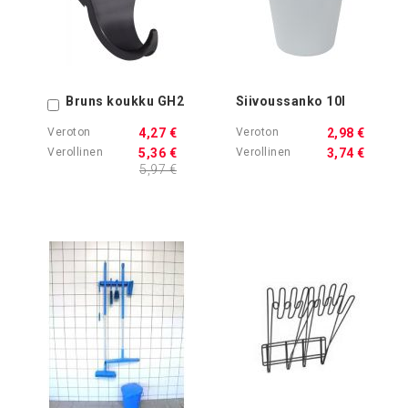
Bruns koukku GH2
Siivoussanko 10l
Ostoskoriin
4,27 €
2,98 €
5,36 €
3,74 €
5,97 €