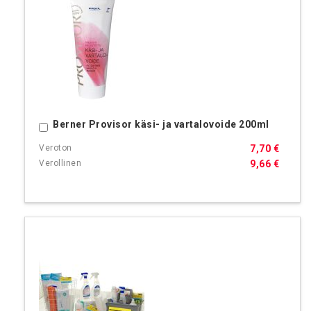
Berner Provisor käsi- ja vartalovoide 200ml
Ostoskoriin
7,70 €
9,66 €