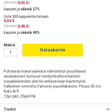
0,55 €
kappale ja
säästä
27
%
Osta 300 kappaletta hintaan
0,56 €
0,45 €
kappale ja
säästä
40
%
Määrä
Ostoskoriin
Puhtaista materiaaleista valmistetut puuvillaiset
aluskäsineet tuntuvat miellyttäviltä erilaisten
suojakäsineiden alla tai sellaisenaan käytettyinä.
Valkoinen ommeltu Famonin puuvillakäsine. Pituus 35 cm.
Koko 8/9
12pr/pkt, 25pkt/ltk
Tiedot