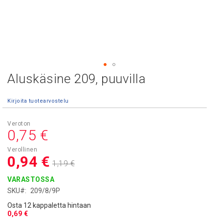
Aluskäsine 209, puuvilla
Skip
to
the
Kirjoita tuotearvostelu
beginning
of
Asiakashinta
the
0,75 €
images
gallery
0,94 €
1,19 €
VARASTOSSA
SKU
209/8/9P
Osta 12 kappaletta hintaan
0,69 €