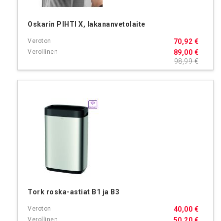
Oskarin PIHTI X, lakananvetolaite
70,92 €
89,00 €
98,99 €
Tork roska-astiat B1 ja B3
40,00 €
50,20 €