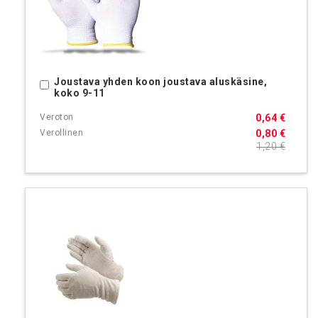
Joustava yhden koon joustava aluskäsine,
Ostoskoriin
koko 9-11
0,64 €
0,80 €
1,20 €