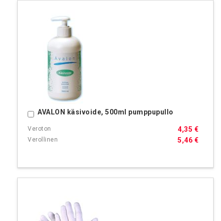
AVALON käsivoide, 500ml pumppupullo
Ostoskoriin
4,35 €
5,46 €