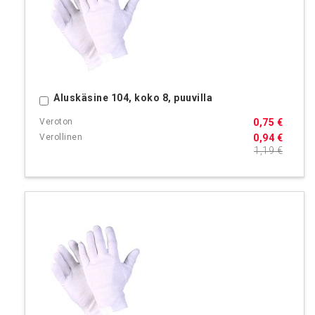
Aluskäsine 104, koko 8, puuvilla
Ostoskoriin
0,75 €
0,94 €
1,19 €