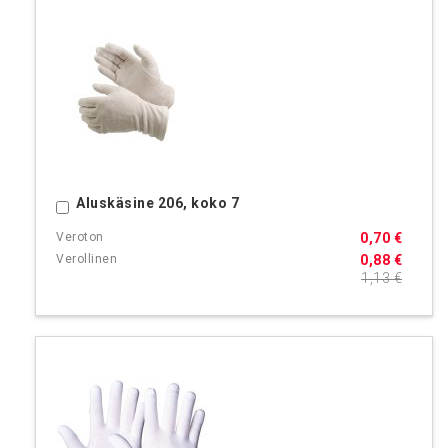
Aluskäsine 206, koko 7
Ostoskoriin
0,70 €
0,88 €
1,13 €