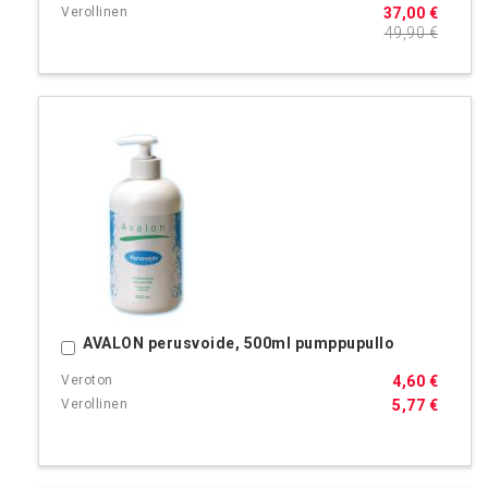
37,00 €
49,90 €
AVALON perusvoide, 500ml pumppupullo
Ostoskoriin
4,60 €
5,77 €