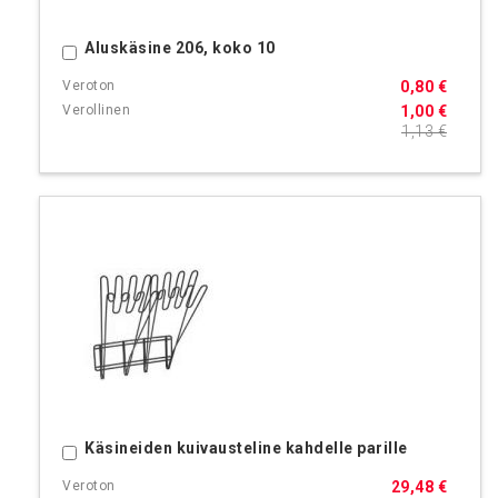
Aluskäsine 206, koko 10
Ostoskoriin
0,80 €
1,00 €
1,13 €
Käsineiden kuivausteline kahdelle parille
Ostoskoriin
29,48 €