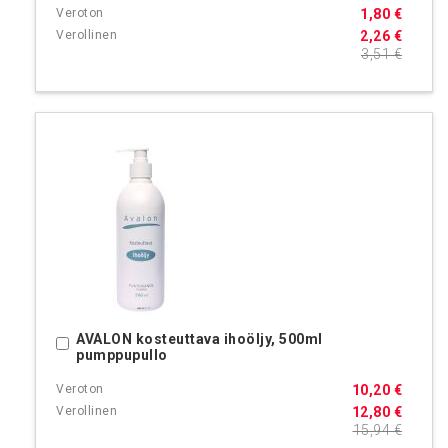
1,80 €
2,26 €
3,51 €
AVALON kosteuttava ihoöljy, 500ml
Ostoskoriin
pumppupullo
10,20 €
12,80 €
15,94 €