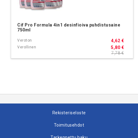
Cif Pro Formula 4in1 desinfioiva puhdistusaine
750ml
4,62 €
5,80 €
7,78 €
Rekisteriseloste
Toimitusehdot
Tarkennettu haku