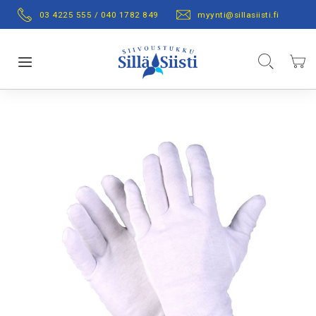
Skip
03 4225 555 / 040 1782 849
myynti@sillasiisti.fi
to
Content
Hae
Ostos
Toggle Nav
Skip
to
the
end
of
the
images
gallery