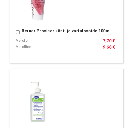
Berner Provisor käsi- ja vartalovoide 200ml
Ostoskoriin
7,70 €
9,66 €