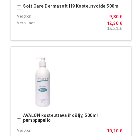
Soft Care Dermasoft H9 Kosteusvoide 500ml
Ostoskoriin
9,80 €
12,30 €
15,31 €
AVALON kosteuttava ihoöljy, 500ml
Ostoskoriin
pumppupullo
10,20 €