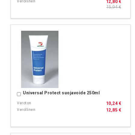
12,80 €
15,94 €
Universal Protect suojavoide 250ml
Ostoskoriin
10,24 €
12,85 €