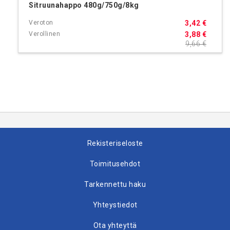
Sitruunahappo 480g/750g/8kg
3,42 €
3,88 €
9,66 €
Rekisteriseloste
Toimitusehdot
Tarkennettu haku
Yhteystiedot
Ota yhteyttä