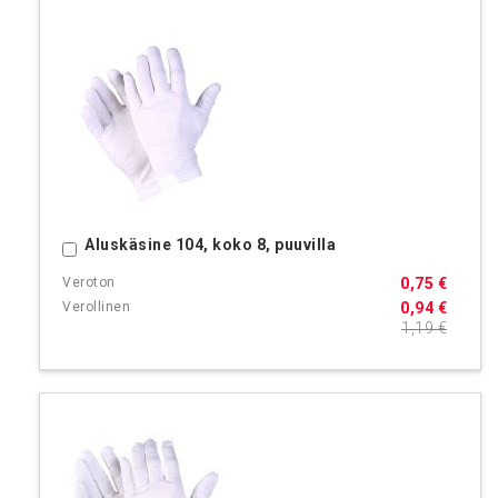
Aluskäsine 104, koko 8, puuvilla
Ostoskoriin
0,75 €
0,94 €
1,19 €