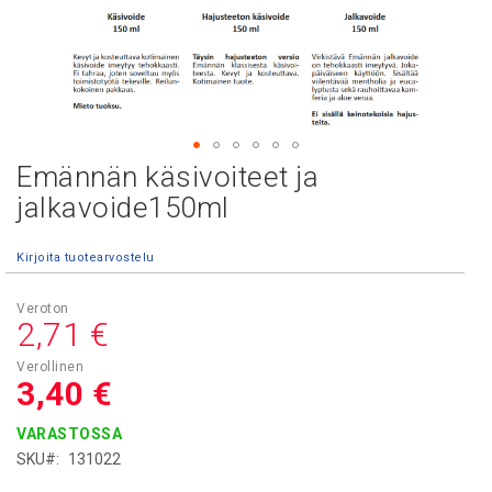
Emännän käsivoiteet ja
Skip
to
jalkavoide150ml
the
beginning
Kirjoita tuotearvostelu
of
the
images
2,71 €
gallery
3,40 €
VARASTOSSA
SKU
131022