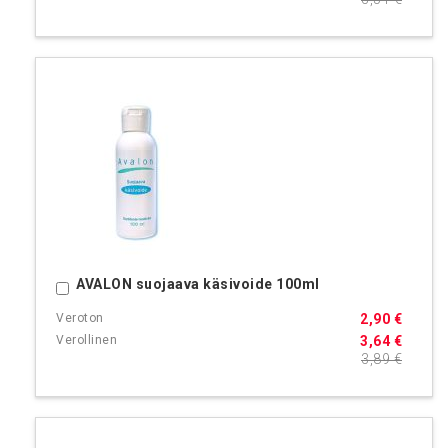
AVALON suojaava käsivoide 100ml
Ostoskoriin
2,90 €
3,64 €
3,89 €