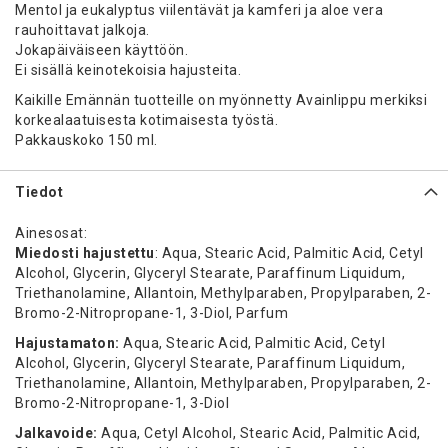
Mentol ja eukalyptus viilentävät ja kamferi ja aloe vera
rauhoittavat jalkoja.
Jokapäiväiseen käyttöön.
Ei sisällä keinotekoisia hajusteita.
Kaikille Emännän tuotteille on myönnetty Avainlippu merkiksi
korkealaatuisesta kotimaisesta työstä.
Pakkauskoko 150 ml.
Tiedot
Ainesosat:
Miedosti hajustettu
: Aqua, Stearic Acid, Palmitic Acid, Cetyl
Alcohol, Glycerin, Glyceryl Stearate, Paraffinum Liquidum,
Triethanolamine, Allantoin, Methylparaben, Propylparaben, 2-
Bromo-2-Nitropropane-1, 3-Diol, Parfum
Hajustamaton:
Aqua, Stearic Acid, Palmitic Acid, Cetyl
Alcohol, Glycerin, Glyceryl Stearate, Paraffinum Liquidum,
Triethanolamine, Allantoin, Methylparaben, Propylparaben, 2-
Bromo-2-Nitropropane-1, 3-Diol
Jalkavoide:
Aqua, Cetyl Alcohol, Stearic Acid, Palmitic Acid,