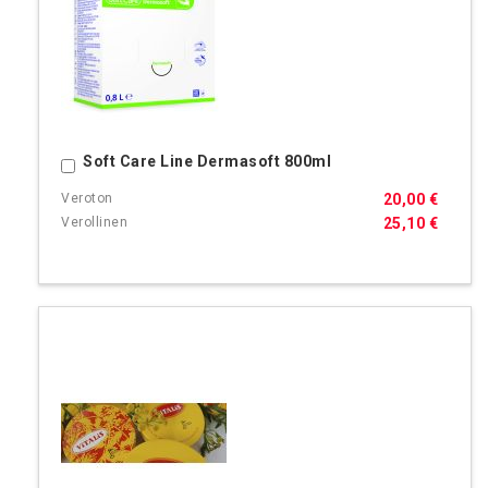
Soft Care Line Dermasoft 800ml
Ostoskoriin
20,00 €
25,10 €