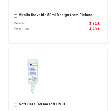
Vitalis ihovoide 50ml Design from Finland
Ostoskoriin
3,82 €
4,79 €
Soft Care Dermasoft H9 1l
Ostoskoriin