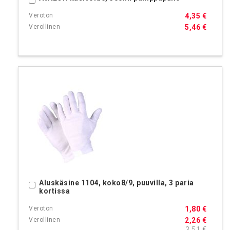
4,35 €
5,46 €
Aluskäsine 1104, koko8/9, puuvilla, 3 paria
Ostoskoriin
kortissa
1,80 €
2,26 €
3,51 €