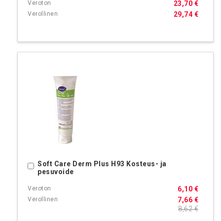
23,70 €
29,74 €
Soft Care Derm Plus H93 Kosteus- ja
Ostoskoriin
pesuvoide
6,10 €
7,66 €
8,62 €