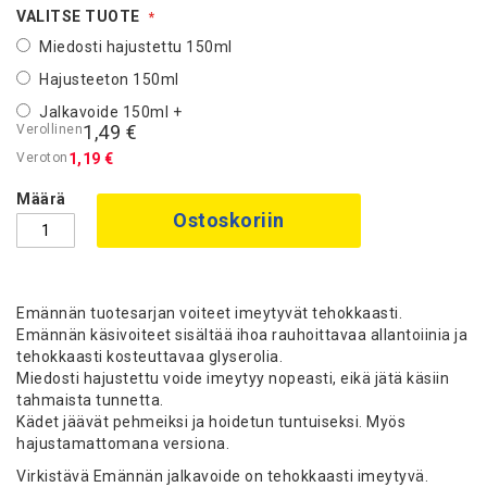
VALITSE TUOTE
Miedosti hajustettu 150ml
Hajusteeton 150ml
Jalkavoide 150ml
+
1,49 €
1,19 €
Määrä
Ostoskoriin
Emännän tuotesarjan voiteet imeytyvät tehokkaasti.
Emännän käsivoiteet sisältää ihoa rauhoittavaa allantoiinia ja
tehokkaasti kosteuttavaa glyserolia.
Miedosti hajustettu voide imeytyy nopeasti, eikä jätä käsiin
tahmaista tunnetta.
Kädet jäävät pehmeiksi ja hoidetun tuntuiseksi. Myös
hajustamattomana versiona.
Virkistävä Emännän jalkavoide on tehokkaasti imeytyvä.