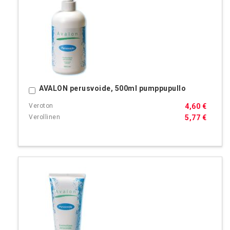
AVALON perusvoide, 500ml pumppupullo
Ostoskoriin
4,60 €
5,77 €