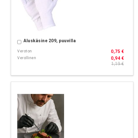
Aluskäsine 209, puuvilla
Ostoskoriin
0,75 €
0,94 €
1,19 €