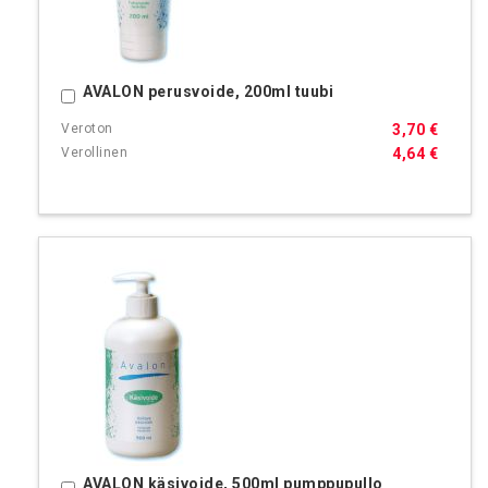
AVALON perusvoide, 200ml tuubi
Ostoskoriin
3,70 €
4,64 €
AVALON käsivoide, 500ml pumppupullo
Ostoskoriin