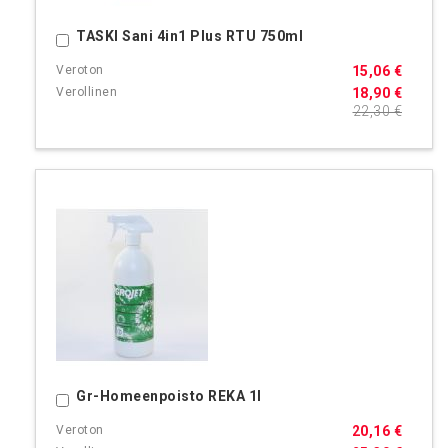
TASKI Sani 4in1 Plus RTU 750ml
Ostoskoriin
15,06 €
18,90 €
22,30 €
Gr-Homeenpoisto REKA 1l
Ostoskoriin
20,16 €