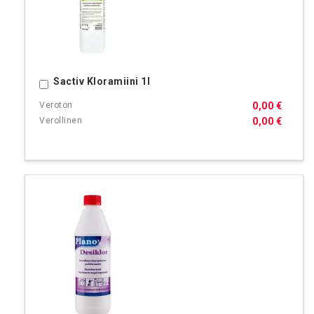
Sactiv Kloramiini 1l
Ostoskoriin
0,00 €
0,00 €