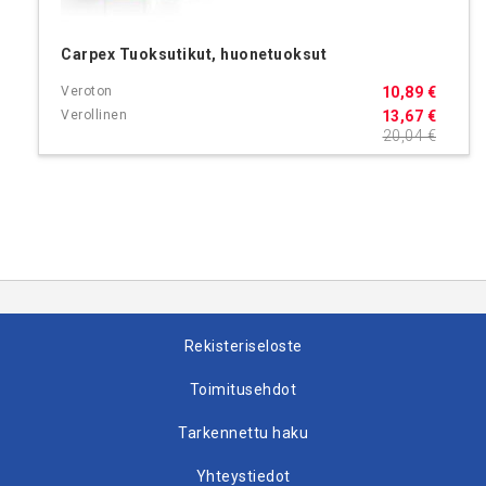
Carpex Tuoksutikut, huonetuoksut
10,89 €
13,67 €
20,04 €
Rekisteriseloste
Toimitusehdot
Tarkennettu haku
Yhteystiedot