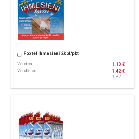
Foxtel Ihmesieni 2kpl/pkt
Ostoskoriin
1,13 €
1,42 €
1,82 €