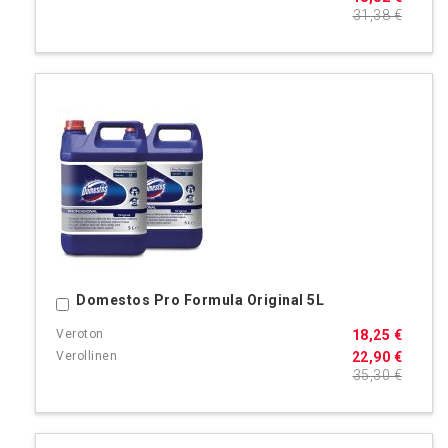
31,38 €
Domestos Pro Formula Original 5L
Ostoskoriin
18,25 €
22,90 €
35,30 €