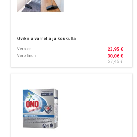
Ovikiila varrella ja koukulla
23,95 €
30,06 €
37,45 €