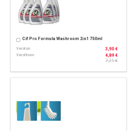
Cif Pro Formula Washroom 2in1 750ml
Ostoskoriin
3,90 €
4,89 €
7,71 €