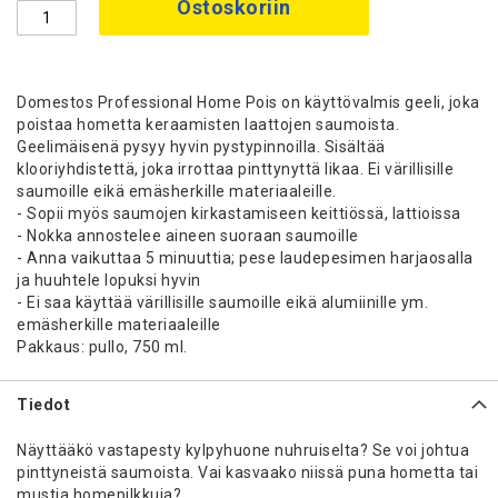
Ostoskoriin
Domestos Professional Home Pois on käyttövalmis geeli, joka
poistaa hometta keraamisten laattojen saumoista.
Geelimäisenä pysyy hyvin pystypinnoilla. Sisältää
klooriyhdistettä, joka irrottaa pinttynyttä likaa. Ei värillisille
saumoille eikä emäsherkille materiaaleille.
- Sopii myös saumojen kirkastamiseen keittiössä, lattioissa
- Nokka annostelee aineen suoraan saumoille
- Anna vaikuttaa 5 minuuttia; pese laudepesimen harjaosalla
ja huuhtele lopuksi hyvin
- Ei saa käyttää värillisille saumoille eikä alumiinille ym.
emäsherkille materiaaleille
Pakkaus: pullo, 750 ml.
Tiedot
Näyttääkö vastapesty kylpyhuone nuhruiselta? Se voi johtua
pinttyneistä saumoista. Vai kasvaako niissä puna hometta tai
mustia homepilkkuja?