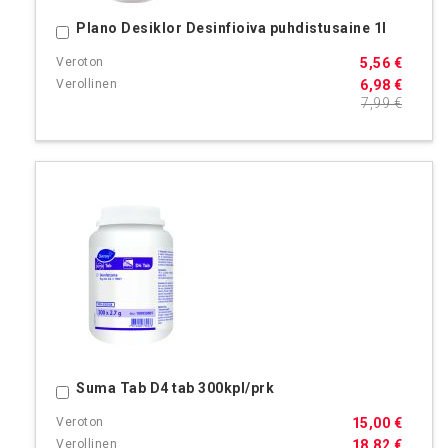
Plano Desiklor Desinfioiva puhdistusaine 1l
Ostoskoriin
5,56 €
6,98 €
7,99 €
Suma Tab D4 tab 300kpl/prk
Ostoskoriin
15,00 €
18,82 €