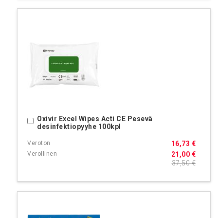
Oxivir Excel Wipes Acti CE Pesevä
Ostoskoriin
desinfektiopyyhe 100kpl
16,73 €
21,00 €
37,50 €