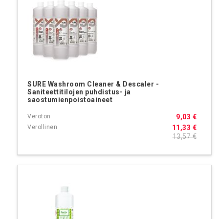
SURE Washroom Cleaner & Descaler -
Saniteettitilojen puhdistus- ja
saostumienpoistoaineet
9,03 €
11,33 €
13,57 €