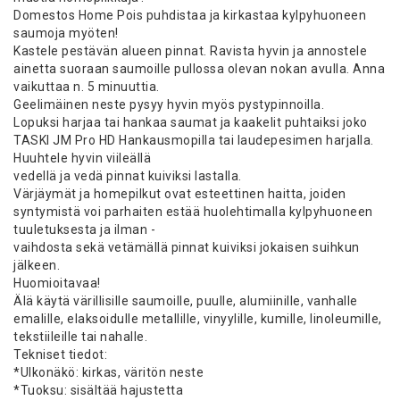
Domestos Home Pois puhdistaa ja kirkastaa kylpyhuoneen
saumoja myöten!
Kastele pestävän alueen pinnat. Ravista hyvin ja annostele
ainetta suoraan saumoille pullossa olevan nokan avulla. Anna
vaikuttaa n. 5 minuuttia.
Geelimäinen neste pysyy hyvin myös pystypinnoilla.
Lopuksi harjaa tai hankaa saumat ja kaakelit puhtaiksi joko
TASKI JM Pro HD Hankausmopilla tai laudepesimen harjalla.
Huuhtele hyvin viileällä
vedellä ja vedä pinnat kuiviksi lastalla.
Värjäymät ja homepilkut ovat esteettinen haitta, joiden
syntymistä voi parhaiten estää huolehtimalla kylpyhuoneen
tuuletuksesta ja ilman -
vaihdosta sekä vetämällä pinnat kuiviksi jokaisen suihkun
jälkeen.
Huomioitavaa!
Älä käytä värillisille saumoille, puulle, alumiinille, vanhalle
emalille, elaksoidulle metallille, vinyylille, kumille, linoleumille,
tekstiileille tai nahalle.
Tekniset tiedot:
*Ulkonäkö: kirkas, väritön neste
*Tuoksu: sisältää hajustetta