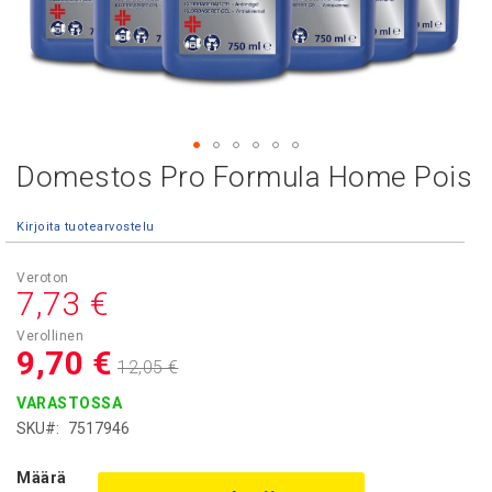
Domestos Pro Formula Home Pois
Skip
to
the
Kirjoita tuotearvostelu
beginning
of
Asiakashinta
the
7,73 €
images
gallery
9,70 €
12,05 €
VARASTOSSA
SKU
7517946
Määrä