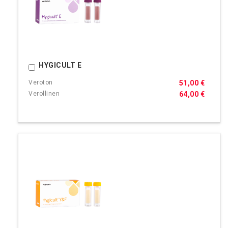
HYGICULT E
Ostoskoriin
51,00 €
64,00 €