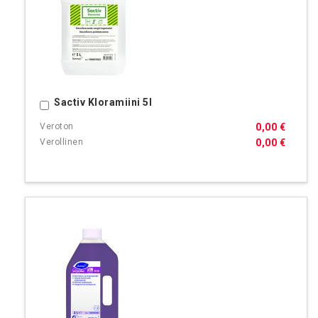
Sactiv Kloramiini 5l
Ostoskoriin
0,00 €
0,00 €