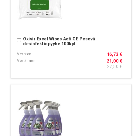
Oxivir Excel Wipes Acti CE Pesevä
Ostoskoriin
desinfektiopyyhe 100kpl
16,73 €
21,00 €
37,50 €