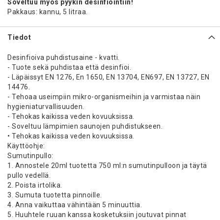
Soveltuu myös pyykin desinfiointiin!
Pakkaus: kannu, 5 litraa.
Tiedot
Desinfioiva puhdistusaine - kvatti.
- Tuote sekä puhdistaa että desinfioi.
- Läpäissyt EN 1276, En 1650, EN 13704, EN697, EN 13727, EN
14476.
- Tehoaa useimpiin mikro-organismeihin ja varmistaa näin
hygieniaturvallisuuden.
- Tehokas kaikissa veden kovuuksissa.
- Soveltuu lämpimien saunojen puhdistukseen.
• Tehokas kaikissa veden kovuuksissa.
Käyttöohje:
Sumutinpullo:
1. Annostele 20ml tuotetta 750 ml:n sumutinpulloon ja täytä
pullo vedellä.
2. Poista irtolika.
3. Sumuta tuotetta pinnoille.
4. Anna vaikuttaa vähintään 5 minuuttia.
5. Huuhtele ruuan kanssa kosketuksiin joutuvat pinnat