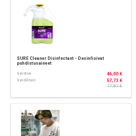
SURE Cleaner Disinfectant - Desinfioivat
puhdistusaineet
46,00 €
57,73 €
77,81 €