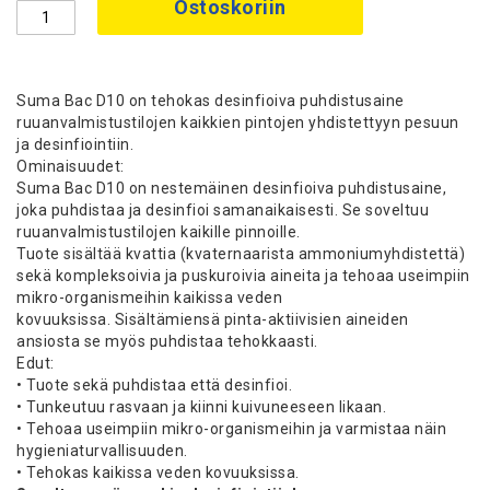
Ostoskoriin
Suma Bac D10 on tehokas desinfioiva puhdistusaine
ruuanvalmistustilojen kaikkien pintojen yhdistettyyn pesuun
ja desinfiointiin.
Ominaisuudet:
Suma Bac D10 on nestemäinen desinfioiva puhdistusaine,
joka puhdistaa ja desinfioi samanaikaisesti. Se soveltuu
ruuanvalmistustilojen kaikille pinnoille.
Tuote sisältää kvattia (kvaternaarista ammoniumyhdistettä)
sekä kompleksoivia ja puskuroivia aineita ja tehoaa useimpiin
mikro-organismeihin kaikissa veden
kovuuksissa. Sisältämiensä pinta-aktiivisien aineiden
ansiosta se myös puhdistaa tehokkaasti.
Edut:
• Tuote sekä puhdistaa että desinfioi.
• Tunkeutuu rasvaan ja kiinni kuivuneeseen likaan.
• Tehoaa useimpiin mikro-organismeihin ja varmistaa näin
hygieniaturvallisuuden.
• Tehokas kaikissa veden kovuuksissa.