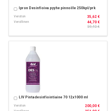
Ipron Desinfioiva pyyhe pinnoille 250kpl/prk
Ostoskoriin
35,62 €
44,70 €
59,40 €
LIV Pintadesinfiointiaine 70 12x1000 ml
Ostoskoriin
200,00 €