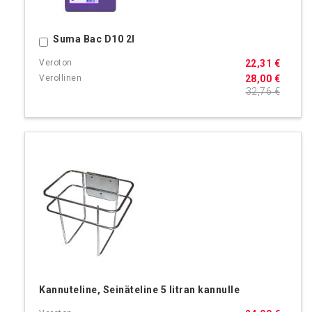
Suma Bac D10 2l
Ostoskoriin
22,31 €
28,00 €
32,76 €
Kannuteline, Seinäteline 5 litran kannulle