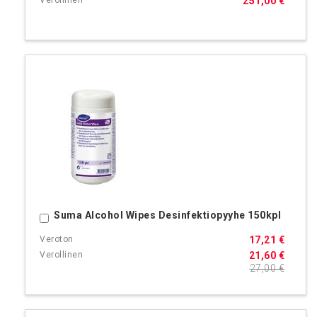
251,00 €
Suma Alcohol Wipes Desinfektiopyyhe 150kpl
Ostoskoriin
17,21 €
21,60 €
27,00 €