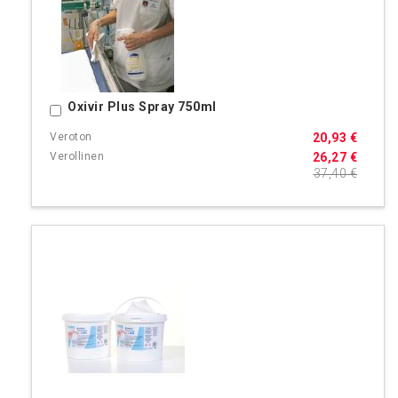
Oxivir Plus Spray 750ml
Ostoskoriin
20,93 €
26,27 €
37,40 €