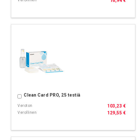
16,94 €
Clean Card PRO, 25 testiä
Ostoskoriin
103,23 €
129,55 €