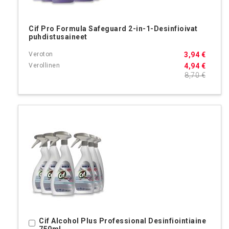
Cif Pro Formula Safeguard 2-in-1-Desinfioivat
puhdistusaineet
3,94 €
4,94 €
8,70 €
Cif Alcohol Plus Professional Desinfiointiaine
Ostoskoriin