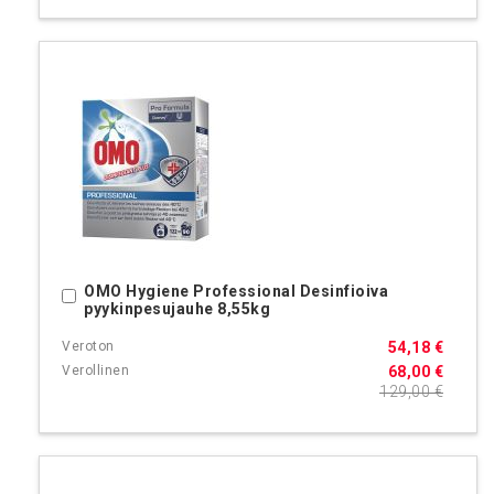
OMO Hygiene Professional Desinfioiva
Ostoskoriin
pyykinpesujauhe 8,55kg
54,18 €
68,00 €
129,00 €