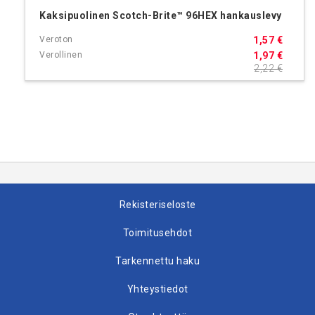
Kaksipuolinen Scotch-Brite™ 96HEX hankauslevy
1,57 €
1,97 €
2,22 €
Rekisteriseloste
Toimitusehdot
Tarkennettu haku
Yhteystiedot