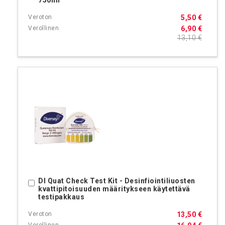
750ml
5,50 €
6,90 €
13,10 €
DI Quat Check Test Kit - Desinfiointiliuosten
Ostoskoriin
kvattipitoisuuden määritykseen käytettävä
testipakkaus
13,50 €