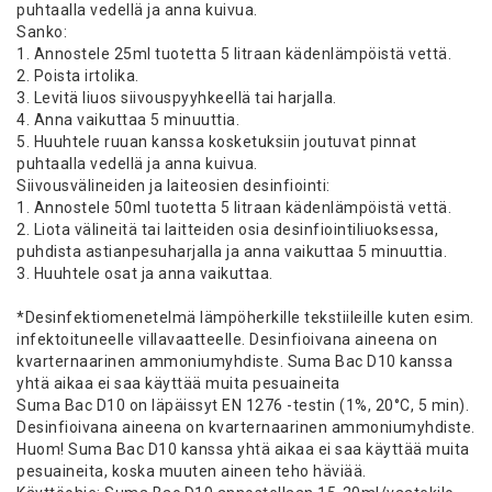
puhtaalla vedellä ja anna kuivua.
Sanko:
1. Annostele 25ml tuotetta 5 litraan kädenlämpöistä vettä.
2. Poista irtolika.
3. Levitä liuos siivouspyyhkeellä tai harjalla.
4. Anna vaikuttaa 5 minuuttia.
5. Huuhtele ruuan kanssa kosketuksiin joutuvat pinnat
puhtaalla vedellä ja anna kuivua.
Siivousvälineiden ja laiteosien desinfiointi:
1. Annostele 50ml tuotetta 5 litraan kädenlämpöistä vettä.
2. Liota välineitä tai laitteiden osia desinfiointiliuoksessa,
puhdista astianpesuharjalla ja anna vaikuttaa 5 minuuttia.
3. Huuhtele osat ja anna vaikuttaa.
*Desinfektiomenetelmä lämpöherkille tekstiileille kuten esim.
infektoituneelle villavaatteelle. Desinfioivana aineena on
kvarternaarinen ammoniumyhdiste. Suma Bac D10 kanssa
yhtä aikaa ei saa käyttää muita pesuaineita
Suma Bac D10 on läpäissyt EN 1276 -testin (1%, 20°C, 5 min).
Desinfioivana aineena on kvarternaarinen ammoniumyhdiste.
Huom! Suma Bac D10 kanssa yhtä aikaa ei saa käyttää muita
pesuaineita, koska muuten aineen teho häviää.