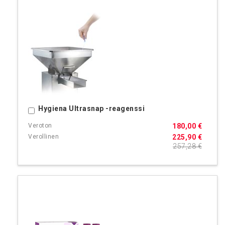
Hygiena Ultrasnap -reagenssi
Ostoskoriin
180,00 €
225,90 €
257,28 €