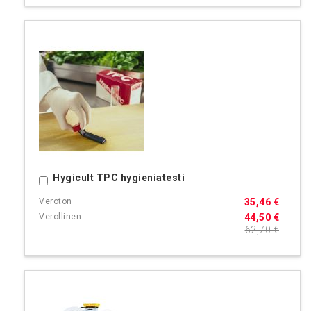
Hygicult TPC hygieniatesti
Ostoskoriin
35,46 €
44,50 €
62,70 €