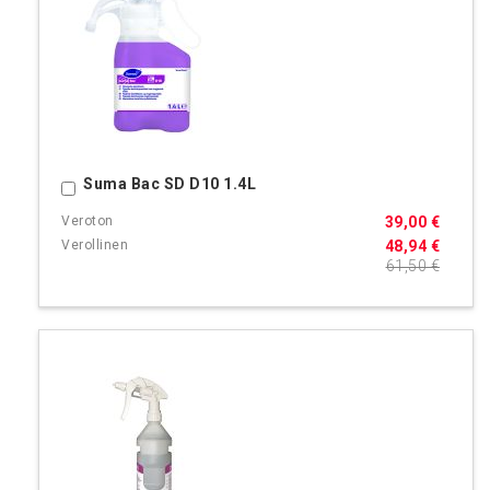
Suma Bac SD D10 1.4L
Ostoskoriin
39,00 €
48,94 €
61,50 €