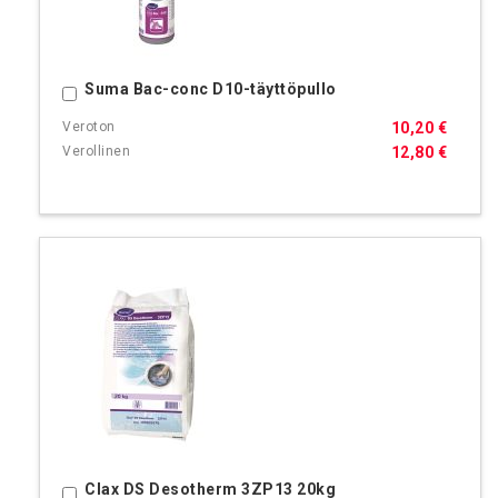
Suma Bac-conc D10-täyttöpullo
Ostoskoriin
10,20 €
12,80 €
Clax DS Desotherm 3ZP13 20kg
Ostoskoriin