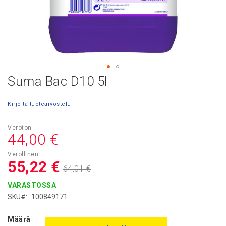
Suma Bac D10 5l
Skip
to
the
Kirjoita tuotearvostelu
beginning
of
Asiakashinta
the
44,00 €
images
gallery
55,22 €
64,01 €
VARASTOSSA
SKU
100849171
Määrä