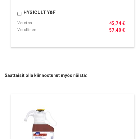
HYGICULT Y&F
Ostoskoriin
45,74 €
57,40 €
Saattaisit olla kiinnostunut myös näistä: