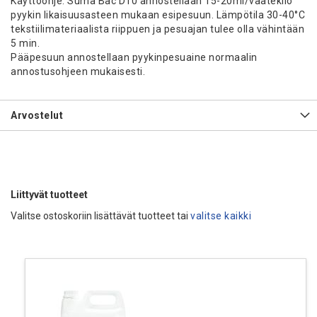
Käyttöohje: Suma Bac D10 annostellaan 15-20ml/vaatekilo
pyykin likaisuusasteen mukaan esipesuun. Lämpötila 30-40°C
tekstiilimateriaalista riippuen ja pesuajan tulee olla vähintään
5 min.
Pääpesuun annostellaan pyykinpesuaine normaalin
annostusohjeen mukaisesti.
Arvostelut
Liittyvät tuotteet
Valitse ostoskoriin lisättävät tuotteet tai
valitse kaikki