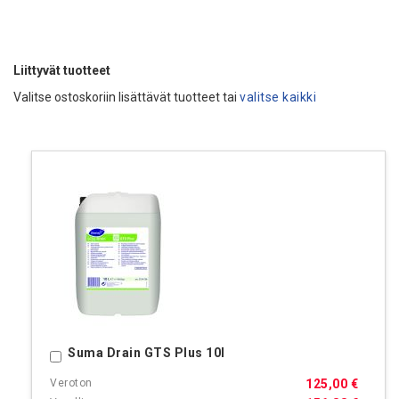
Liittyvät tuotteet
Valitse ostoskoriin lisättävät tuotteet tai
valitse kaikki
Suma Drain GTS Plus 10l
Ostoskoriin
125,00 €