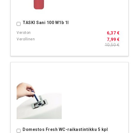
TASKI Sani 100 W1b 1l
Ostoskoriin
6,37 €
7,99 €
10,50 €
Domestos Fresh WC-raikastintikku 5 kpl
Ostoskoriin