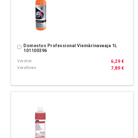
Domestos Professional Viemärinavaaja 1L
Ostoskoriin
101100396
6,29 €
7,89 €