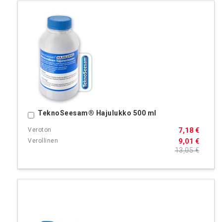
TeknoSeesam® Hajulukko 500 ml
Ostoskoriin
7,18 €
9,01 €
13,05 €