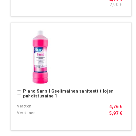
2,90 €
Plano Sansil Geelimäinen saniteettitilojen
Ostoskoriin
puhdistusaine 1l
4,76 €
5,97 €