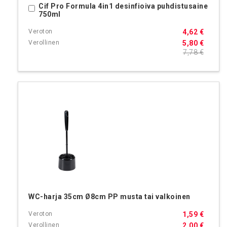
Cif Pro Formula 4in1 desinfioiva puhdistusaine
Ostoskoriin
750ml
4,62 €
5,80 €
7,78 €
WC-harja 35cm Ø8cm PP musta tai valkoinen
1,59 €
2,00 €