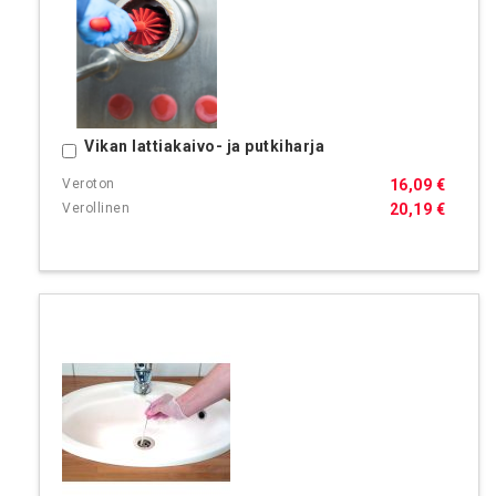
Vikan lattiakaivo- ja putkiharja
Ostoskoriin
16,09 €
20,19 €