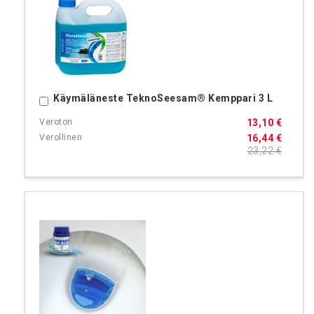
Käymäläneste TeknoSeesam® Kemppari 3 L
Ostoskoriin
13,10 €
16,44 €
23,22 €