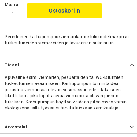
Määrä
Ostoskoriin
Perinteinen karhupumppu/viemärikarhu/tulisuudelma/pusu,
tukkeutuneiden viemäreiden ja lavuaarien aukaisuun.
Tiedot
Apuväline esim. viemärien, pesualtaiden tai WC-istuimien
tukkeutumien avaamiseen. Karhupumpun toimintaidea
perustuu viemärissä olevan vesimassan edes-takaiseen
liikutteluun, joka lopulta avaa viemärissä olevan pienen
tukoksen. Karhupumpun käyttöä voidaan pitää myös varsin
ekologisena, sillä työssä ei tarvita lainkaan kemikaaleja.
Arvostelut