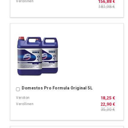
156,88 €
181,98 €
Domestos Pro Formula Original 5L
Ostoskoriin
18,25 €
22,90 €
35,30 €