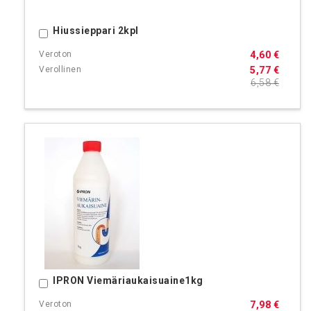
Hiussieppari 2kpl
Ostoskoriin
4,60 €
5,77 €
6,58 €
IPRON Viemäriaukaisuaine1kg
Ostoskoriin
7,98 €