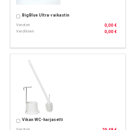
BigBlue Ultra-raikastin
Ostoskoriin
0,00 €
0,00 €
Vikan WC-harjasetti
Ostoskoriin
29,48 €