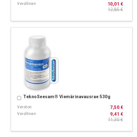
10,01 €
12,85 €
TeknoSeesam® Viemärinavausrae 530g
Ostoskoriin
7,50 €
9,41 €
11,30 €