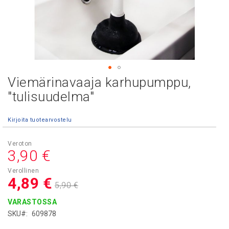
Viemärinavaaja karhupumppu,
Skip
to
"tulisuudelma"
the
beginning
Kirjoita tuotearvostelu
of
the
images
Asiakashinta
3,90 €
gallery
4,89 €
5,90 €
VARASTOSSA
SKU
609878