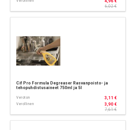
4,96 €
6,02 €
Cif Pro Formula Degreaser Rasvanpoisto- ja
tehopuhdistusaineet 750ml ja 5l
3,11 €
3,90 €
7,61 €