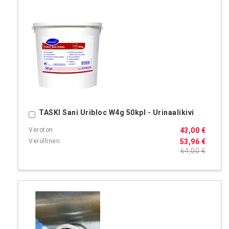
TASKI Sani Uribloc W4g 50kpl - Urinaalikivi
Ostoskoriin
43,00 €
53,96 €
64,00 €