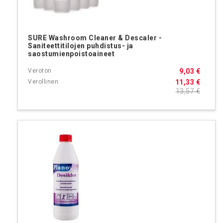
SURE Washroom Cleaner & Descaler -
Saniteettitilojen puhdistus- ja
saostumienpoistoaineet
9,03 €
11,33 €
13,57 €