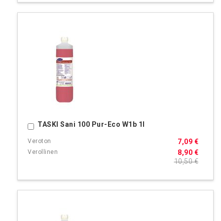
TASKI Sani 100 Pur-Eco W1b 1l
Ostoskoriin
7,09 €
8,90 €
10,50 €