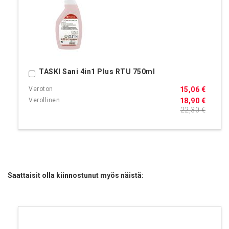
TASKI Sani 4in1 Plus RTU 750ml
Ostoskoriin
15,06 €
18,90 €
22,30 €
Saattaisit olla kiinnostunut myös näistä: