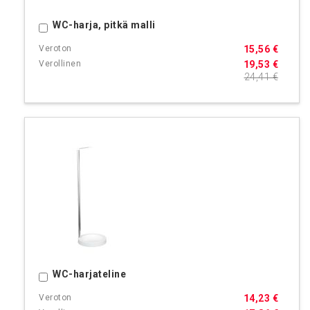
WC-harja, pitkä malli
Ostoskoriin
15,56 €
19,53 €
24,41 €
WC-harjateline
Ostoskoriin
14,23 €