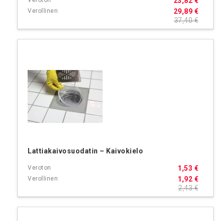
23,82 €
29,89 €
37,40 €
Lattiakaivosuodatin – Kaivokielo
1,53 €
1,92 €
2,43 €