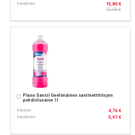
15,80 €
22,00 €
Plano Sansil Geelimäinen saniteettitilojen
Ostoskoriin
puhdistusaine 1l
4,76 €
5,97 €