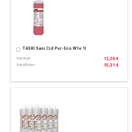
TASKI Sani Cid Pur-Eco W1e 1l
Ostoskoriin
12,20 €
15,31 €