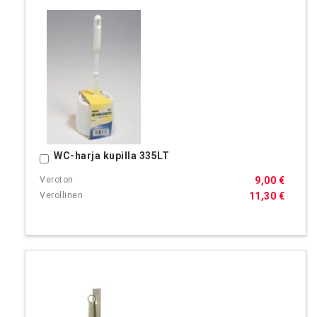
WC-harja kupilla 335LT
Ostoskoriin
9,00 €
11,30 €