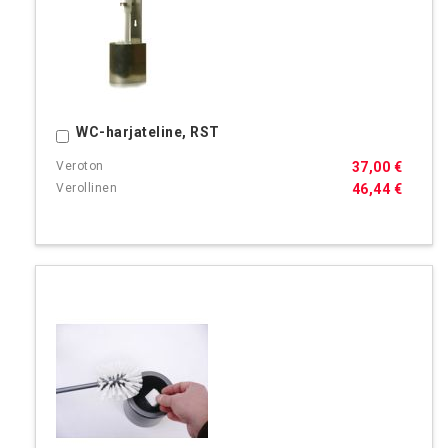
WC-harjateline, RST
Ostoskoriin
37,00 €
46,44 €