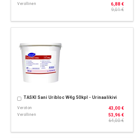
6,88 €
9,01 €
TASKI Sani Uribloc W4g 50kpl - Urinaalikivi
Ostoskoriin
43,00 €
53,96 €
64,00 €