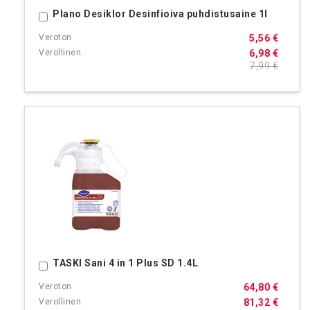
Plano Desiklor Desinfioiva puhdistusaine 1l
Ostoskoriin
5,56 €
6,98 €
7,99 €
TASKI Sani 4 in 1 Plus SD 1.4L
Ostoskoriin
64,80 €
81,32 €