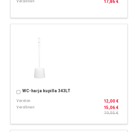
17,86 €
WC-harja kupilla 343LT
Ostoskoriin
12,00 €
15,06 €
19,95 €