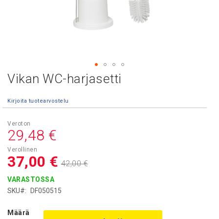
Vikan WC-harjasetti
Skip
to
the
Kirjoita tuotearvostelu
beginning
of
Asiakashinta
the
29,48 €
images
gallery
37,00 €
42,00 €
VARASTOSSA
SKU
DF050515
Määrä