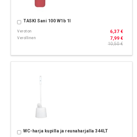
TASKI Sani 100 W1b 1l
Ostoskoriin
6,37 €
7,99 €
10,50 €
WC-harja kupilla ja reunaharjalla 344LT
Ostoskoriin