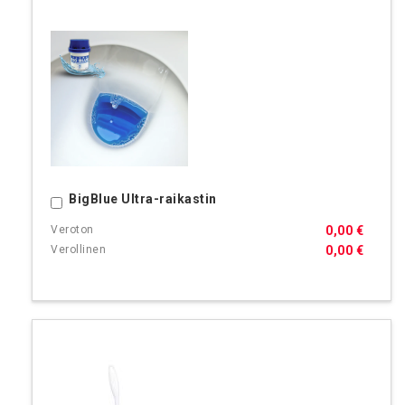
BigBlue Ultra-raikastin
Ostoskoriin
0,00 €
0,00 €