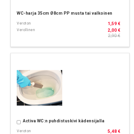
WC-harja 35cm Ø8cm PP musta tai valkoinen
1,59 €
2,00 €
2,90 €
Activa WC:n puhdistuskivi kädensijalla
Ostoskoriin
5,48 €