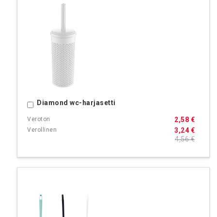
Diamond wc-harjasetti
Ostoskoriin
2,58 €
3,24 €
4,56 €