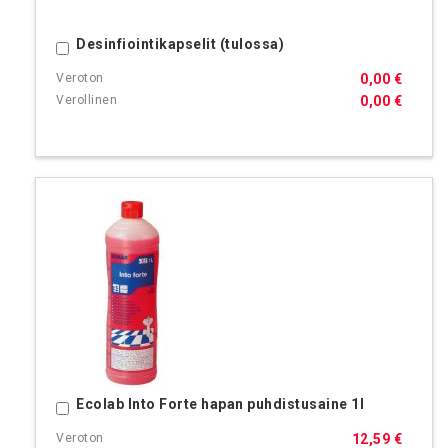
Desinfiointikapselit (tulossa)
Ostoskoriin
0,00 €
0,00 €
Ecolab Into Forte hapan puhdistusaine 1l
Ostoskoriin
12,59 €