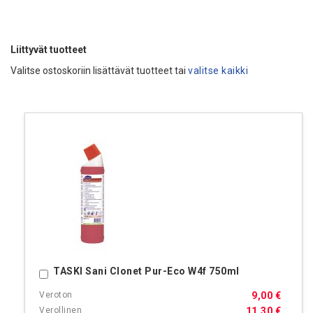
Liittyvät tuotteet
Valitse ostoskoriin lisättävät tuotteet tai
valitse kaikki
TASKI Sani Clonet Pur-Eco W4f 750ml
Ostoskoriin
9,00 €
11,30 €