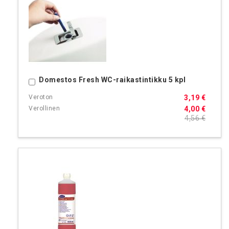
Domestos Fresh WC-raikastintikku 5 kpl
Ostoskoriin
3,19 €
4,00 €
4,56 €