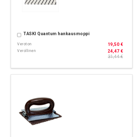
TASKI Quantum hankausmoppi
Ostoskoriin
19,50 €
24,47 €
31,44 €