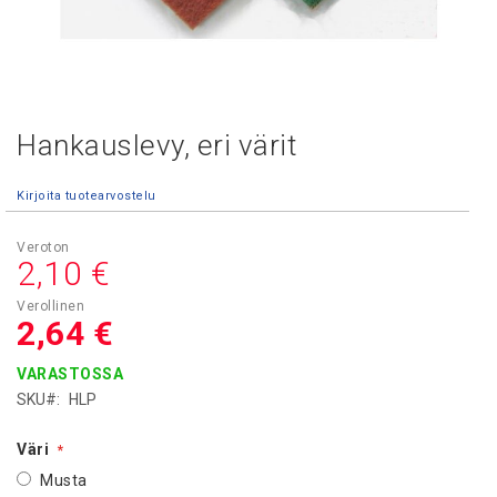
Hankauslevy, eri värit
Skip
to
the
Kirjoita tuotearvostelu
beginning
of
the
2,10 €
images
gallery
2,64 €
VARASTOSSA
SKU
HLP
Väri
Musta