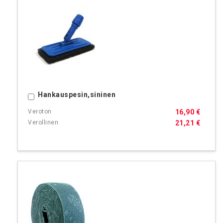
Hankauspesin,sininen
Ostoskoriin
16,90 €
21,21 €