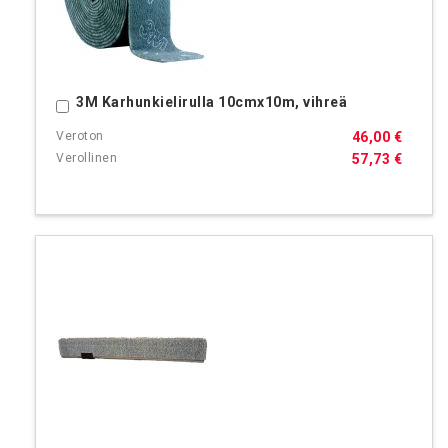
3M Karhunkielirulla 10cmx10m, vihreä
Ostoskoriin
46,00 €
57,73 €