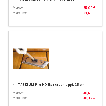
65,00 €
81,58 €
TASKI JM Pro HD Hankausmoppi, 25 cm
Ostoskoriin
38,50 €
48,32 €