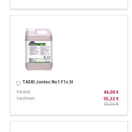
TASKI Jontec No1 F1c 5l
Ostoskoriin
44,00 €
55,22 €
65,26 €