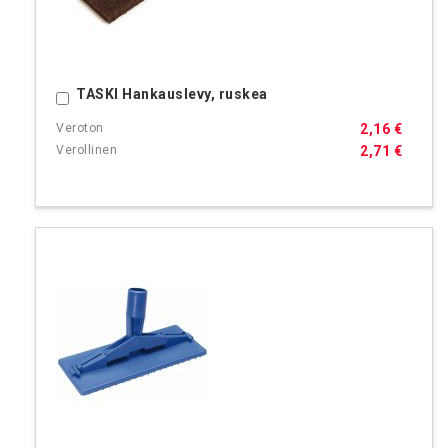
TASKI Hankauslevy, ruskea
Ostoskoriin
2,16 €
2,71 €