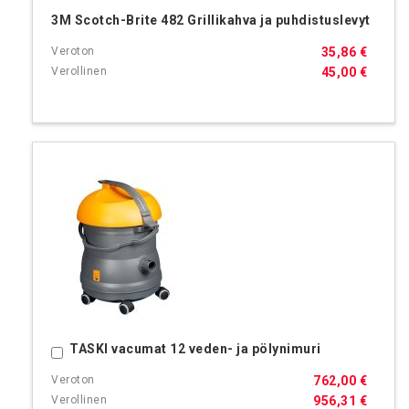
3M Scotch-Brite 482 Grillikahva ja puhdistuslevyt
35,86 €
45,00 €
TASKI vacumat 12 veden- ja pölynimuri
Ostoskoriin
762,00 €
956,31 €