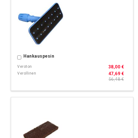
Hankauspesin
Ostoskoriin
38,00 €
47,69 €
56,48 €