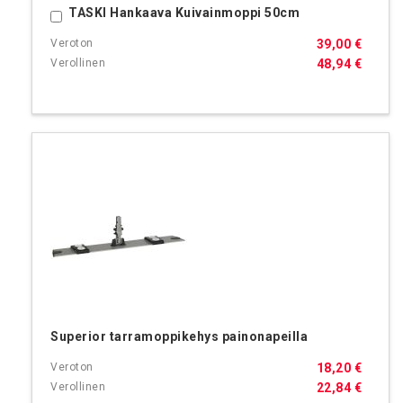
TASKI Hankaava Kuivainmoppi 50cm
Ostoskoriin
39,00 €
48,94 €
Superior tarramoppikehys painonapeilla
18,20 €
22,84 €