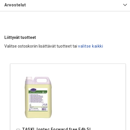
Arvostelut
Liittyvät tuotteet
Valitse ostoskoriin lisättävät tuotteet tai
valitse kaikki
TASKI Jontec Forward free F4h 5l
Ostoskoriin