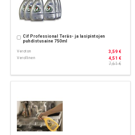
Cif Professional Teräs- ja lasipintojen
Ostoskoriin
puhdistusaine 750ml
3,59 €
4,51 €
7,61 €