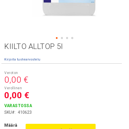
KIILTO ALLTOP 5l
Skip
to
the
Kirjoita tuotearvostelu
beginning
of
the
0,00 €
images
gallery
0,00 €
VARASTOSSA
SKU
410623
Määrä