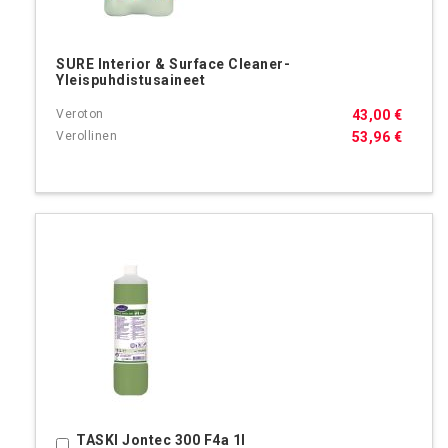
SURE Interior & Surface Cleaner-
Yleispuhdistusaineet
43,00 €
53,96 €
TASKI Jontec 300 F4a 1l
Ostoskoriin