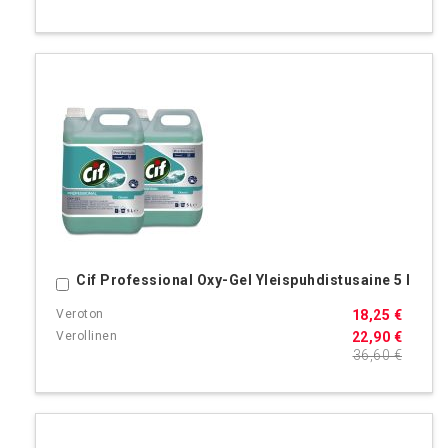
Cif Professional Oxy-Gel Yleispuhdistusaine 5 l
Ostoskoriin
18,25 €
22,90 €
36,60 €