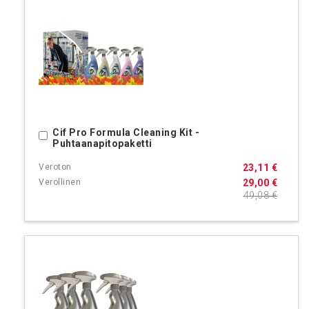
Cif Pro Formula Cleaning Kit -
Ostoskoriin
Puhtaanapitopaketti
23,11 €
29,00 €
49,08 €