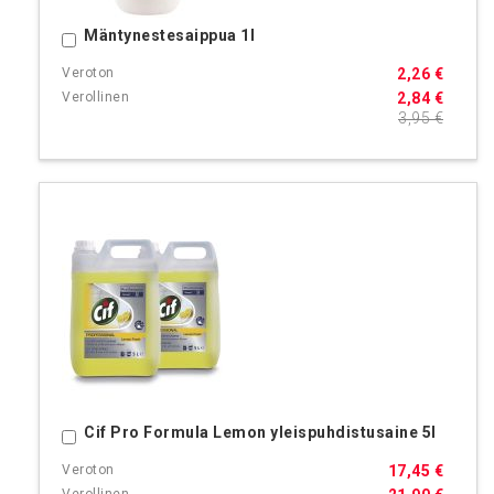
Mäntynestesaippua 1l
Ostoskoriin
2,26 €
2,84 €
3,95 €
Cif Pro Formula Lemon yleispuhdistusaine 5l
Ostoskoriin
17,45 €