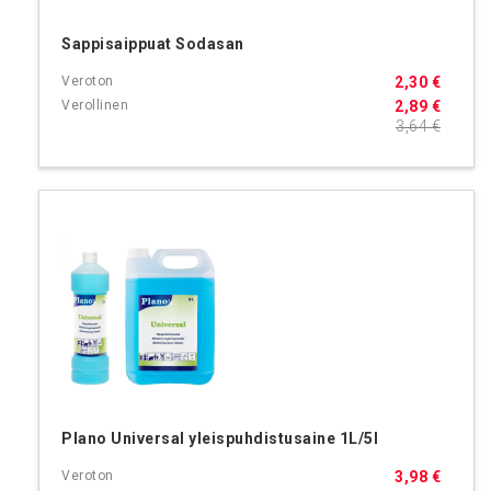
Sappisaippuat Sodasan
2,30 €
2,89 €
3,64 €
Plano Universal yleispuhdistusaine 1L/5l
3,98 €