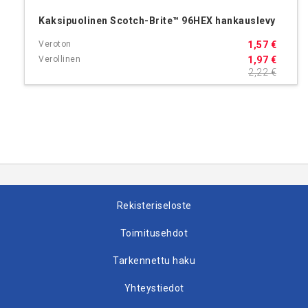
Kaksipuolinen Scotch-Brite™ 96HEX hankauslevy
1,57 €
1,97 €
2,22 €
Rekisteriseloste
Toimitusehdot
Tarkennettu haku
Yhteystiedot