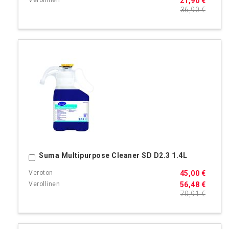
21,90 €
36,90 €
Suma Multipurpose Cleaner SD D2.3 1.4L
Ostoskoriin
45,00 €
56,48 €
70,91 €