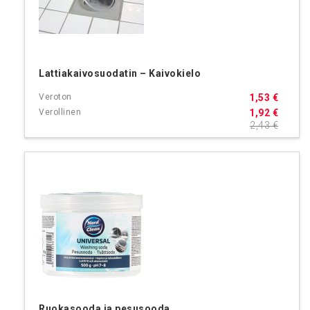
Lattiakaivosuodatin – Kaivokielo
1,53 €
1,92 €
2,43 €
Ruokasooda ja pesusooda