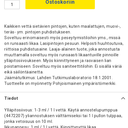
Ostoskoriin
Kaikkien vettä sietävien pintojen, kuten maalattujen, muovi-,
teräs- ym. pintojen puhdistukseen.
Soveltuu erinomaisesti myös peseytymistiloihin yms., missä
on runsaasti likaa. Lasipintojen pesuun. Helposti huuhtoutuva,
riittoisa puhdistusaine. Laaja-alainen tuote, joka annostusta
muuttamalla soveltuu myös runsaasti likaantuville pinnoille
ylläpitosiivoukseen. Myös kiinnittyneen ja rasvaisen lian
poistamiseen. Soveltuu myös saniteettitilohin. Ei sisällä väriä
eikä säilöntäainetta.
Jäämätutkimus: Lahden Tutkimuslaboratorio 18.1.2001.
Tuotteelle on myönnetty Pohjoismainen ympäristömerkki.
Tiedot
Ylläpitosiivous: 1-3 ml / 1 l vettä. Käytä annostelupumppua
(4472207) yliannostuksen välttämiseksi tai 1 l pullon tulppaa,
jonka vetoisuus on 10 ml.
Ikkunanpesu: 1 ml / 1 l vettä. Kiinnittynyttä likaa