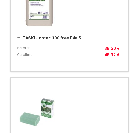
TASKI Jontec 300 free F4a 5l
Ostoskoriin
38,50 €
48,32 €