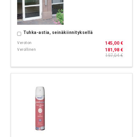
Tuhka-astia, seinäkiinnityksellä
Ostoskoriin
145,00 €
181,98 €
197,04 €