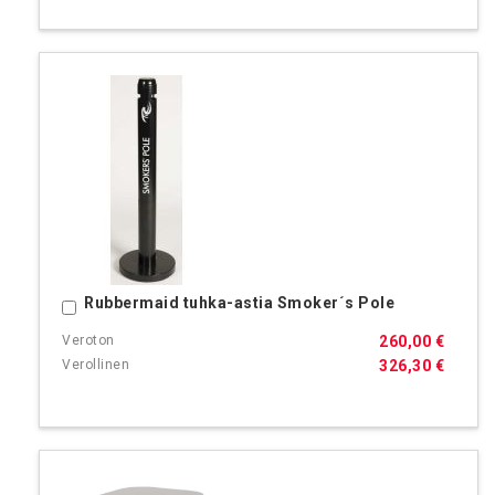
Rubbermaid tuhka-astia Smoker´s Pole
Ostoskoriin
260,00 €
326,30 €