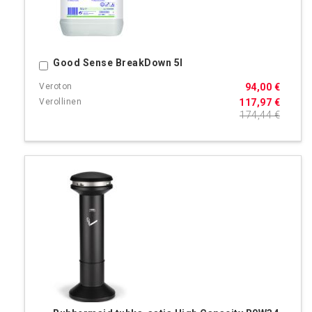
Good Sense BreakDown 5l
Ostoskoriin
94,00 €
117,97 €
174,44 €