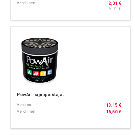
2,01 €
5,02 €
PowAir hajunpoistajat
13,15 €
16,50 €