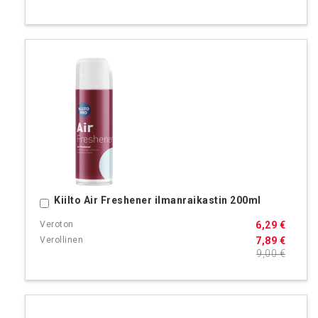
Kiilto Air Freshener ilmanraikastin 200ml
Ostoskoriin
6,29 €
7,89 €
9,00 €