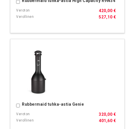
Rubbermaid tuhka-astia High Capacity R9W34
Ostoskoriin
420,00 €
527,10 €
Rubbermaid tuhka-astia Genie
Ostoskoriin
320,00 €
401,60 €