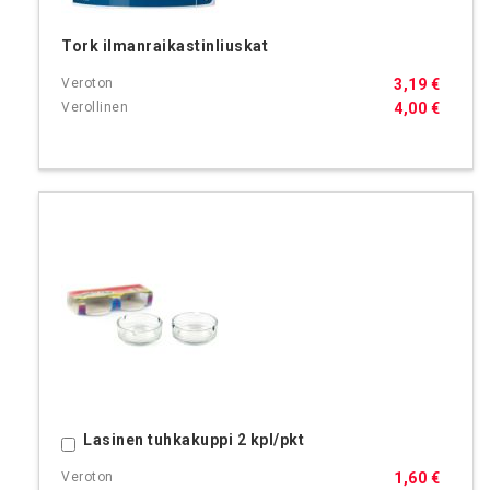
Tork ilmanraikastinliuskat
3,19 €
4,00 €
Lasinen tuhkakuppi 2 kpl/pkt
Ostoskoriin
1,60 €