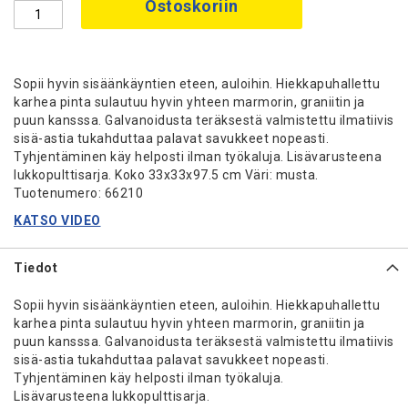
Ostoskoriin
Sopii hyvin sisäänkäyntien eteen, auloihin. Hiekkapuhallettu
karhea pinta sulautuu hyvin yhteen marmorin, graniitin ja
puun kansssa. Galvanoidusta teräksestä valmistettu ilmatiivis
sisä-astia tukahduttaa palavat savukkeet nopeasti.
Tyhjentäminen käy helposti ilman työkaluja. Lisävarusteena
lukkopulttisarja. Koko 33x33x97.5 cm Väri: musta.
Tuotenumero: 66210
KATSO VIDEO
Tiedot
Sopii hyvin sisäänkäyntien eteen, auloihin. Hiekkapuhallettu
karhea pinta sulautuu hyvin yhteen marmorin, graniitin ja
puun kansssa. Galvanoidusta teräksestä valmistettu ilmatiivis
sisä-astia tukahduttaa palavat savukkeet nopeasti.
Tyhjentäminen käy helposti ilman työkaluja.
Lisävarusteena lukkopulttisarja.