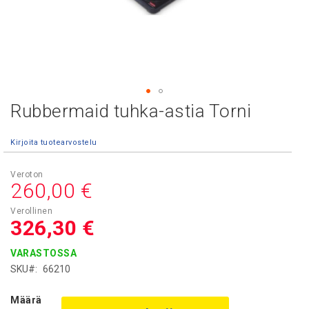
Rubbermaid tuhka-astia Torni
Skip
to
the
Kirjoita tuotearvostelu
beginning
of
the
260,00 €
images
gallery
326,30 €
VARASTOSSA
SKU
66210
Määrä