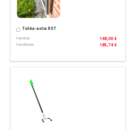
Tuhka-astia RST
Ostoskoriin
148,00 €
185,74 €