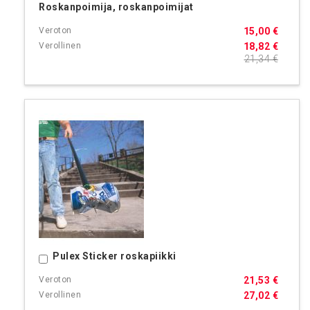
Roskanpoimija, roskanpoimijat
15,00 €
18,82 €
21,34 €
Pulex Sticker roskapiikki
Ostoskoriin
21,53 €
27,02 €