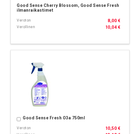
Good Sense Cherry Blossom, Good Sense Fresh
ilmanraikastimet
8,00 €
10,04 €
Good Sense Fresh O3a 750ml
Ostoskoriin
10,50 €