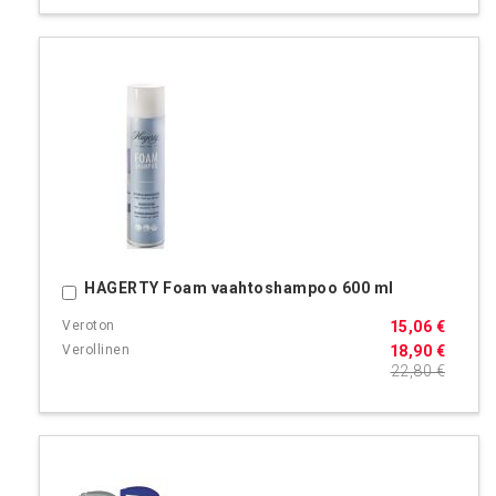
HAGERTY Foam vaahtoshampoo 600 ml
Ostoskoriin
15,06 €
18,90 €
22,80 €