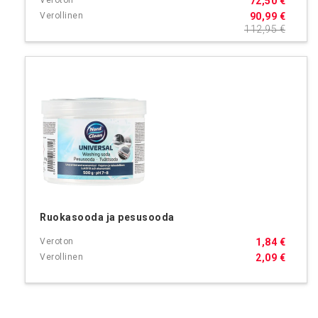
72,50 €
90,99 €
112,95 €
Ruokasooda ja pesusooda
1,84 €
2,09 €