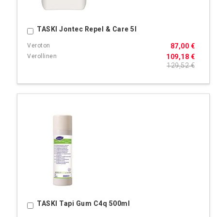
TASKI Jontec Repel & Care 5l
Ostoskoriin
87,00 €
109,18 €
129,52 €
TASKI Tapi Gum C4q 500ml
Ostoskoriin