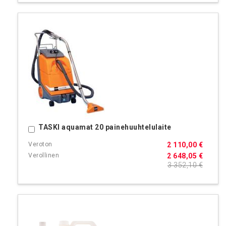
TASKI aquamat 20 painehuuhtelulaite
Ostoskoriin
2 110,00 €
2 648,05 €
3 352,10 €