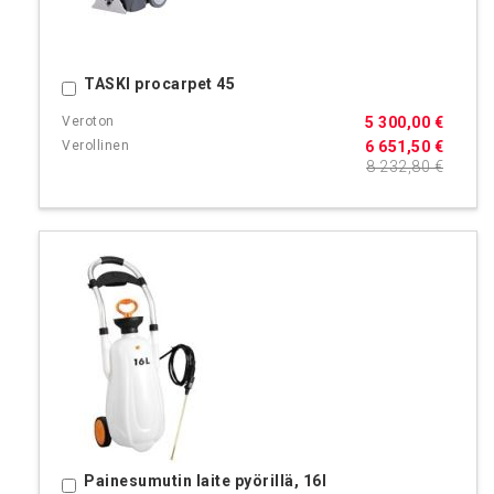
TASKI procarpet 45
Ostoskoriin
5 300,00 €
6 651,50 €
8 232,80 €
Painesumutin laite pyörillä, 16l
Ostoskoriin