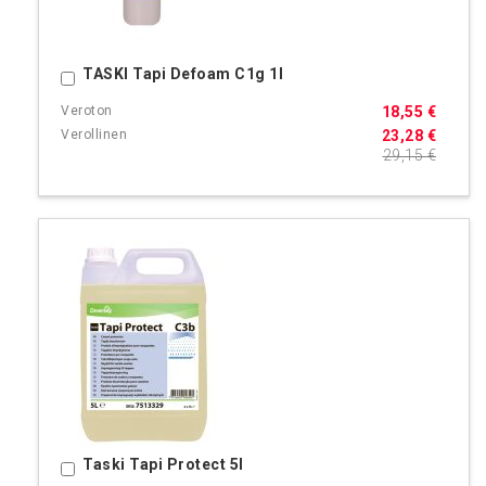
TASKI Tapi Defoam C1g 1l
Ostoskoriin
18,55 €
23,28 €
29,15 €
Taski Tapi Protect 5l
Ostoskoriin