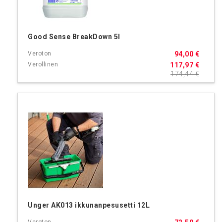
Good Sense BreakDown 5l
94,00 €
117,97 €
174,44 €
Unger AK013 ikkunanpesusetti 12L