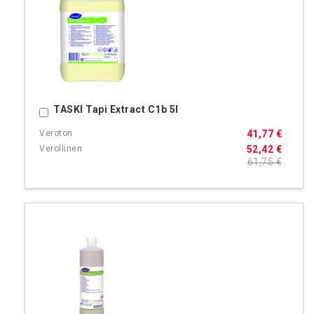
TASKI Tapi Extract C1b 5l
Ostoskoriin
41,77 €
52,42 €
61,75 €