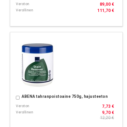
89,00 €
111,70 €
ABENA tahranpoistoaine 750g, hajusteeton
Ostoskoriin
7,73 €
9,70 €
12,20 €