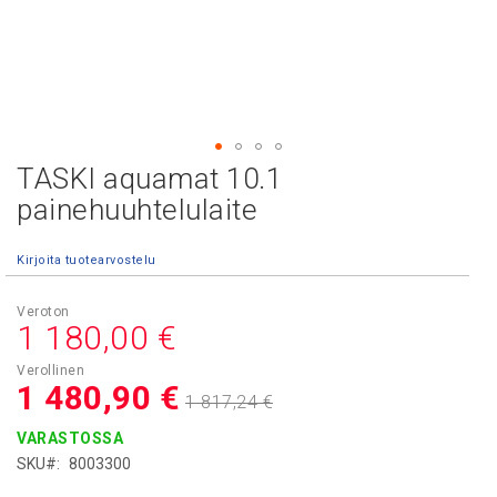
TASKI aquamat 10.1
Skip
to
painehuuhtelulaite
the
beginning
Kirjoita tuotearvostelu
of
the
images
Asiakashinta
1 180,00 €
gallery
1 480,90 €
1 817,24 €
VARASTOSSA
SKU
8003300