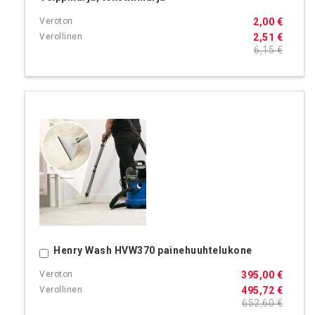
2,00 €
2,51 €
6,15 €
Henry Wash HVW370 painehuuhtelukone
Ostoskoriin
395,00 €
495,72 €
652,60 €