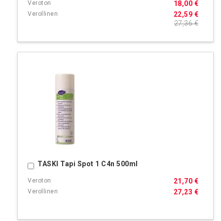
18,00 €
22,59 €
27,36 €
TASKI Tapi Spot 1 C4n 500ml
Ostoskoriin
21,70 €
27,23 €