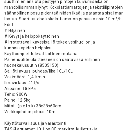
suuttimien ansiota pestyjen pintojen kuivumisaika on
mahdollisimman lyhyt. Kokolattiamattojen ja tekstiilipintojen
säännöllinen pesu pidentää niiden ikää ja parantaa sisäilman
laatua. Suoritusteho kokolattiamaton pesussa noin 10 m²/h.
Edut:
# Hiljainen
# Kevyt ja helppokäyttöinen
# Irrotettava likavesisäiliö tekee vesihuollon ja
kunnossapidon helpoksi
Käyttöohjeet tulevat laitteen mukana.
Painehuuhtelulaitteeseen on saatavissa erillinen
huonekalusuutin (8505150)
Säiliötilavuus: puhdas/lika 10L/10L
Vesimäärä: 1,4 l/min
Ilmavirtaus: 41 l/s
Alipaine: 18 kPa
Teho: 900W
Paino: 12,5kg
Mitat: (p x l x k) 38x38x60cm
Verkkojohdon pituus: 10m
Käyttöturvallisuus ja varastointi
TASKI aquamat 10.1 on CE merkitty. Kuljetus- ja