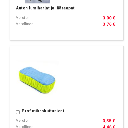
Auton lumiharjat ja jääraapat
3,00 €
3,76 €
Prof mikrokuitusieni
Ostoskoriin
3,55 €
4,46 €