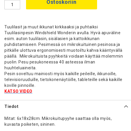
Ostoskoriin
Tuulilasit ja muut ikkunat kirkkaaksi ja puhtaiksi
Tuulilasinpesin Windshield Wonderin avulla. Hyvä apuväline
esim. auton tuulilasin, sisälasien ja kattoikkunan
puhdistamiseen. Pesimessä on mikrokuituinen pesinosa ja
pitkälle ulottuva ergonomisesti muotoiltu kahva kääntyvällä
päällä. Mikrokuituista pyyhkeitä voidaan käyttää molemmin
puolin. Pesu pesukoneessa 40 asteessa ilman
huuhteluaineita.
Pesin soveltuu mainiosti myös kaikille peileille, ikkunoille,
televisioruuduille, tietokonenäytöille, tableteille sekä kaikille
koville pinnoille.
KATSO VIDEO
Tiedot
Mitat: 6x18x28cm. Mikrokuitupyyhe saattaa olla myös,
kuvasta poiketen, sininen.