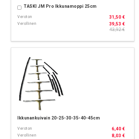
TASKI JM Pro Ikkunamoppi 25cm
Ostoskoriin
31,50 €
39,53 €
43,92 €
Ikkunankuivain 20-25-30-35-40-45cm
6,40 €
8,03 €