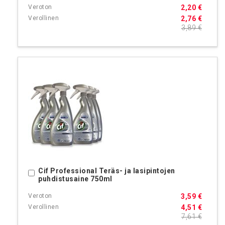
2,20 €
2,76 €
3,89 €
Cif Professional Teräs- ja lasipintojen
Ostoskoriin
puhdistusaine 750ml
3,59 €
4,51 €
7,61 €