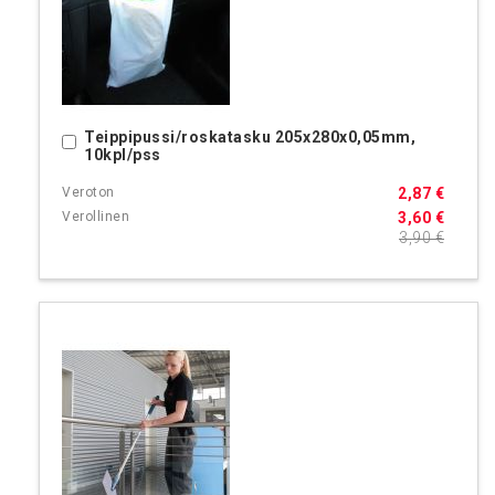
Teippipussi/roskatasku 205x280x0,05mm,
Ostoskoriin
10kpl/pss
2,87 €
3,60 €
3,90 €