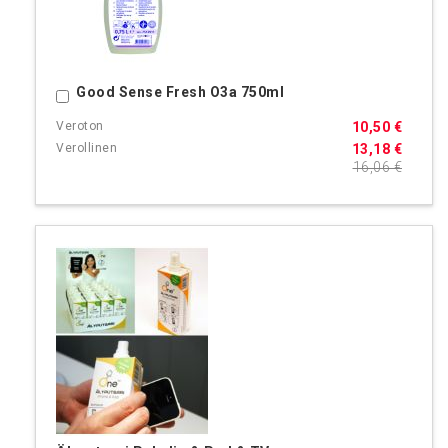
Good Sense Fresh O3a 750ml
Ostoskoriin
10,50 €
13,18 €
16,06 €