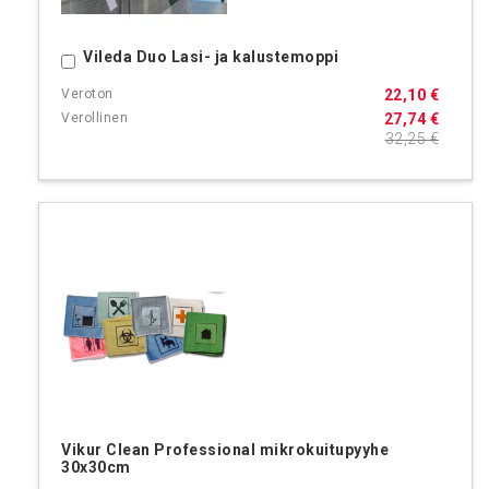
Vileda Duo Lasi- ja kalustemoppi
Ostoskoriin
22,10 €
27,74 €
32,25 €
Vikur Clean Professional mikrokuitupyyhe
30x30cm