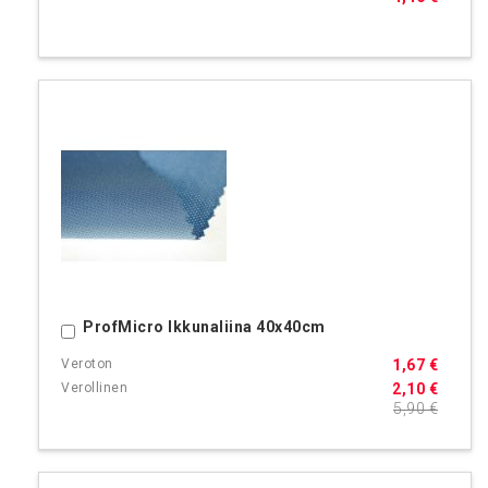
ProfMicro Ikkunaliina 40x40cm
Ostoskoriin
1,67 €
2,10 €
5,90 €