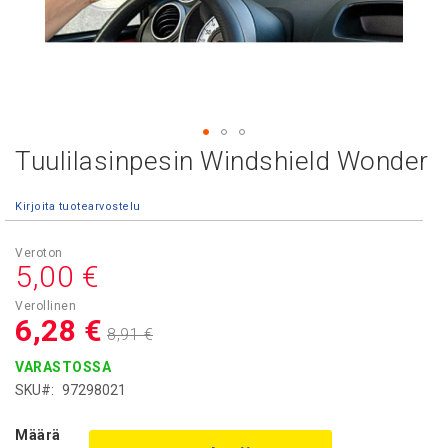
Tuulilasinpesin Windshield Wonder
Skip
to
the
Kirjoita tuotearvostelu
beginning
of
Asiakashinta
the
5,00 €
images
gallery
6,28 €
8,91 €
VARASTOSSA
SKU
97298021
Määrä