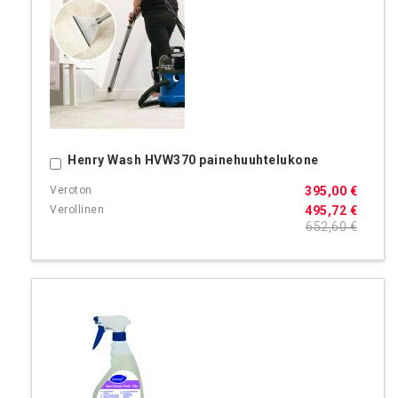
Henry Wash HVW370 painehuuhtelukone
Ostoskoriin
395,00 €
495,72 €
652,60 €