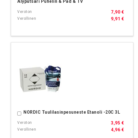
Älyputsari Puhelin & Pad & TV
7,90 €
9,91 €
NORDIC Tuulilasinpesuneste Etanoli -20C 3L
Ostoskoriin
3,95 €
4,96 €