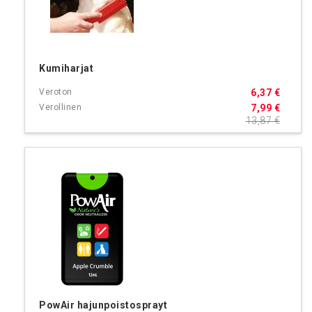
Kumiharjat
6,37 €
7,99 €
13,87 €
PowAir hajunpoistosprayt